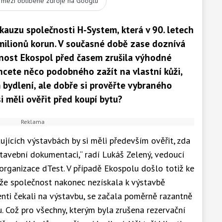
t mezi oblíbené zdroje na Googlu
 kauzu společnosti H-System, která v 90. letech
y milionů korun. V současné době zase doznívá
čnost Ekospol před časem zrušila výhodné
hcete něco podobného zažít na vlastní kůži,
 bydlení, ale dobře si prověřte vybraného
i měli ověřit před koupí bytu?
ujících výstavbách by si měli především ověřit, zda
tavební dokumentaci,“ radí Lukáš Zelený, vedoucí
organizace dTest. V případě Ekospolu došlo totiž ke
 že společnost nakonec nezískala k výstavbě
enti čekali na výstavbu, se začala poměrně razantně
. Což pro všechny, kterým byla zrušena rezervační