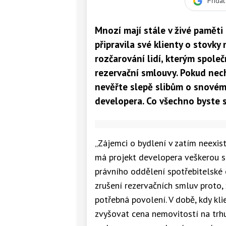
Přida
Mnozí mají stále v živé paměti
připravila své klienty o stovk
rozčarování lidí, kterým spole
rezervační smlouvy. Pokud nec
nevěřte slepě slibům o snovém
developera. Co všechno byste s
„Zájemci o bydlení v zatím neexist
má projekt developera veškerou s
právního oddělení spotřebitelské 
zrušení rezervačních smluv proto,
potřebná povolení. V době, kdy kli
zvyšovat cena nemovitostí na trhu