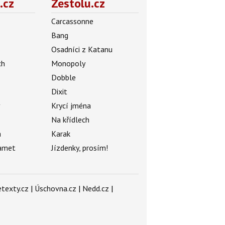
.cz
Zestolu.cz
Carcassonne
Bang
Osadníci z Katanu
ch
Monopoly
Dobble
Dixit
ý
Krycí jména
Na křídlech
a
Karak
amet
Jízdenky, prosím!
texty.cz
|
Úschovna.cz
|
Nedd.cz
|