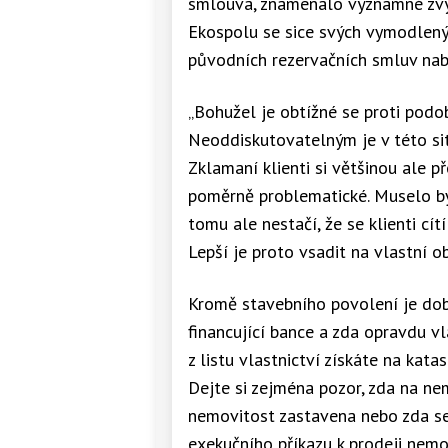
smlouva, znamenalo významné zvýše
Ekospolu se sice svých vymodlenýc
původních rezervačních smluv nab
„Bohužel je obtížné se proti podo
Neoddiskutovatelným je v této sit
Zklamaní klienti si většinou ale př
poměrně problematické. Muselo by 
tomu ale nestačí, že se klienti cít
Lepší je proto vsadit na vlastní o
Kromě stavebního povolení je dobr
financující bance a zda opravdu vl
z listu vlastnictví získáte na ka
Dejte si zejména pozor, zda na n
nemovitost zastavena nebo zda s
exekučního příkazu k prodeji nemovi