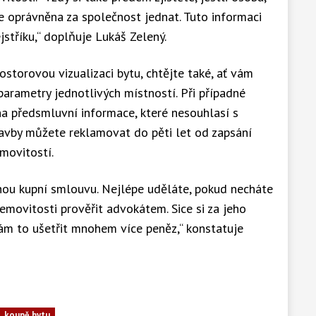
e oprávněna za společnost jednat. Tuto informaci
tříku,“ doplňuje Lukáš Zelený.
torovou vizualizaci bytu, chtějte také, ať vám
parametry jednotlivých místností. Při případné
a předsmluvní informace, které nesouhlasí s
vby můžete reklamovat do pěti let od zapsání
movitostí.
nou kupní smlouvu. Nejlépe uděláte, pokud necháte
emovitosti prověřit advokátem. Sice si za jeho
vám to ušetřit mnohem více peněz,“ konstatuje
koupě bytu