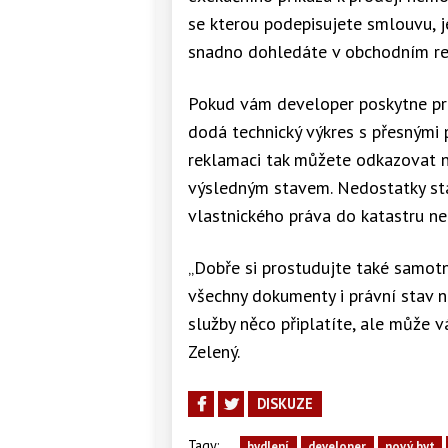
se kterou podepisujete smlouvu, j
snadno dohledáte v obchodním rejs
Pokud vám developer poskytne pros
dodá technický výkres s přesnými 
reklamaci tak můžete odkazovat n
výsledným stavem. Nedostatky sta
vlastnického práva do katastru ne
„Dobře si prostudujte také samot
všechny dokumenty i právní stav n
služby něco připlatíte, ale může 
Zelený.
DISKUZE
Tagy:
bydlení
developer
nový byt