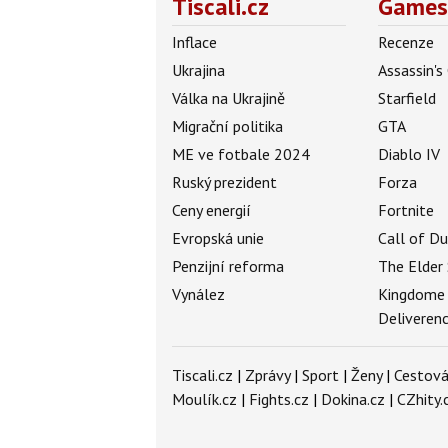
Tiscali.cz
Games
Inflace
Recenze
Ukrajina
Assassin's
Válka na Ukrajině
Starfield
Migrační politika
GTA
ME ve fotbale 2024
Diablo IV
Ruský prezident
Forza
Ceny energií
Fortnite
Evropská unie
Call of D
Penzijní reforma
The Elder 
Vynález
Kingdome
Deliveren
Tiscali.cz
|
Zprávy
|
Sport
|
Ženy
|
Cestová
Moulík.cz
|
Fights.cz
|
Dokina.cz
|
CZhity.