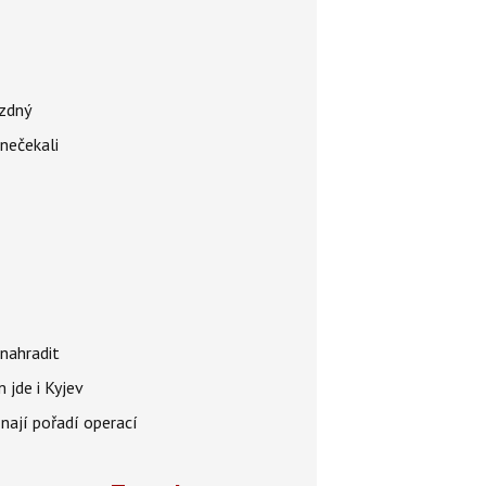
ázdný
 nečekali
nahradit
 jde i Kyjev
znají pořadí operací