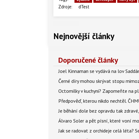
Zdroje:
dTest
Nejnovější články
Doporučené články
Joel Kinnaman se vydává na lov Saddám
Černé díry mohou skrývat stopu mimoze
Octomilky v kuchyni? Zapomeňte na plác
Předpověď, kterou nikdo nechtěl. ČHMÚ
Je běhání dole bez opravdu tak zdravé, 
Álvaro Soler a pět písní, které voní mo
Jak se radovat z orchideje celá léta? S