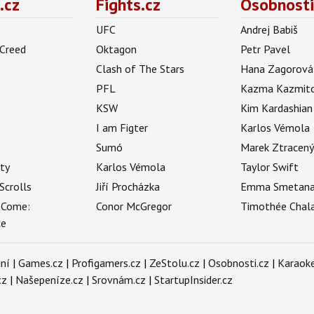
.cz
Fights.cz
Osobnosti
UFC
Andrej Babiš
 Creed
Oktagon
Petr Pavel
Clash of The Stars
Hana Zagorová
PFL
Kazma Kazmit
KSW
Kim Kardashian
I am Figter
Karlos Vémola
Sumó
Marek Ztracen
uty
Karlos Vémola
Taylor Swift
Scrolls
Jiří Procházka
Emma Smetan
 Come:
Conor McGregor
Timothée Chal
ce
ní
|
Games.cz
|
Profigamers.cz
|
ZeStolu.cz
|
Osobnosti.cz
|
Karaoke
cz
|
Našepeníze.cz
|
Srovnám.cz
|
StartupInsider.cz