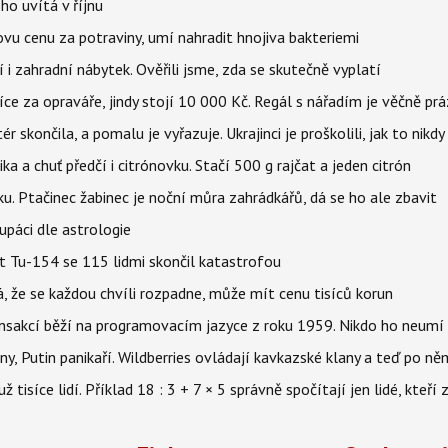
ho uvítá v říjnu
vu cenu za potraviny, umí nahradit hnojiva bakteriemi
 i zahradní nábytek. Ověřili jsme, zda se skutečně vyplatí
íce za opraváře, jindy stojí 10 000 Kč. Regál s nářadím je věčně pr
ér skončila, a pomalu je vyřazuje. Ukrajinci je proškolili, jak to nikdy
ika a chuť předčí i citrónovku. Stačí 500 g rajčat a jeden citrón
ku. Ptačinec žabinec je noční můra zahrádkářů, dá se ho ale zbavit
upáci dle astrologie
et Tu-154 se 115 lidmi skončil katastrofou
á, že se každou chvíli rozpadne, může mít cenu tisíců korun
nsakcí běží na programovacím jazyce z roku 1959. Nikdo ho neumí 
ny, Putin panikaří. Wildberries ovládají kavkazské klany a teď po něm
isíce lidí. Příklad 18 : 3 + 7 × 5 správně spočítají jen lidé, kteří 