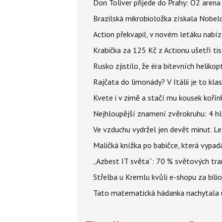
Don Toliver přijede do Prahy: O2 arena 
Brazilská mikrobioložka získala Nobelo
Action překvapil, v novém letáku nabízí
Krabička za 125 Kč z Actionu ušetří tis
Rusko zjistilo, že éra bitevních helikopt
Rajčata do limonády? V Itálii je to klas
Kvete i v zimě a stačí mu kousek kořín
Nejhloupější znamení zvěrokruhu: 4 hl
Ve vzduchu vydržel jen devět minut. L
Maličká knížka po babičce, která vypad
„Azbest IT světa“: 70 % světových tra
Střelba u Kremlu kvůli e-shopu za bilio
Tato matematická hádanka nachytala už t