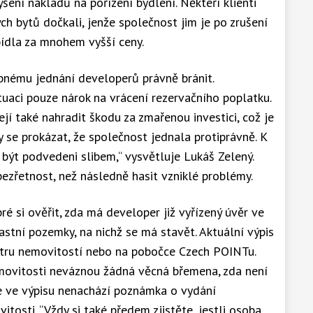
ní nákladů na pořízení bydlení. Někteří klienti
h bytů dočkali, jenže společnost jim je po zrušení
ídla za mnohem vyšší ceny.
bnému jednání developerů právně bránit.
uaci pouze nárok na vrácení rezervačního poplatku.
ejí také nahradit škodu za zmařenou investici, což je
se prokázat, že společnost jednala protiprávně. K
í být podvedeni slibem,“ vysvětluje Lukáš Zelený.
bezřetnost, než následně hasit vzniklé problémy.
é si ověřit, zda má developer již vyřízený úvěr ve
astní pozemky, na nichž se má stavět. Aktuální výpis
tastru nemovitostí nebo na pobočce Czech POINTu.
emovitosti neváznou žádná věcná břemena, zda není
e ve výpisu nenachází poznámka o vydání
tosti. “Vždy si také předem zjistěte, jestli osoba,