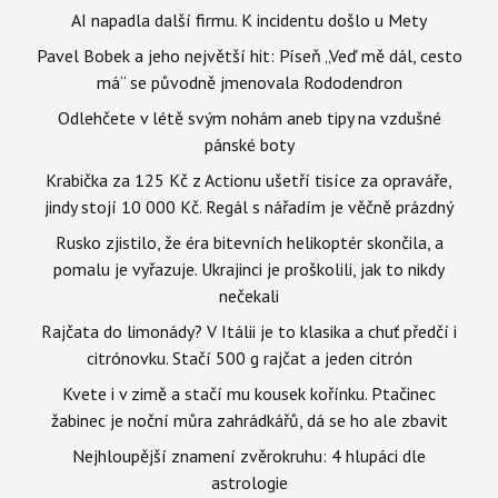
AI napadla další firmu. K incidentu došlo u Mety
Pavel Bobek a jeho největší hit: Píseň „Veď mě dál, cesto
má“ se původně jmenovala Rododendron
Odlehčete v létě svým nohám aneb tipy na vzdušné
pánské boty
Krabička za 125 Kč z Actionu ušetří tisíce za opraváře,
jindy stojí 10 000 Kč. Regál s nářadím je věčně prázdný
Rusko zjistilo, že éra bitevních helikoptér skončila, a
pomalu je vyřazuje. Ukrajinci je proškolili, jak to nikdy
nečekali
Rajčata do limonády? V Itálii je to klasika a chuť předčí i
citrónovku. Stačí 500 g rajčat a jeden citrón
Kvete i v zimě a stačí mu kousek kořínku. Ptačinec
žabinec je noční můra zahrádkářů, dá se ho ale zbavit
Nejhloupější znamení zvěrokruhu: 4 hlupáci dle
astrologie