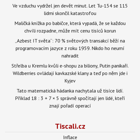
Ve vzduchu vydržel jen devět minut. Let Tu-154 se 115
lidmi skončil katastrofou
Maličká knížka po babičce, která vypadá, že se každou
chvíli rozpadne, může mít cenu tisíců korun
„Azbest IT světa“: 70 % světových transakcí běží na
programovacím jazyce z roku 1959. Nikdo ho neumí
nahradit
Střelba u Kremlu kvůli e-shopu za biliony, Putin panikaří.
Wildberries ovládají kavkazské klany a teď po něm jde i
Kyjev
Tato matematická hádanka nachytala už tisíce lidí.
Příklad 18 : 3 + 7 × 5 správně spočítají jen lidé, kteří
znají pořadí operací
Tiscali.cz
Inflace