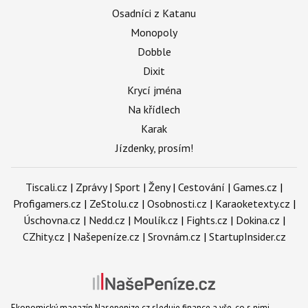
Osadníci z Katanu
Monopoly
Dobble
Dixit
Krycí jména
Na křídlech
Karak
Jízdenky, prosím!
Tiscali.cz
|
Zprávy
|
Sport
|
Ženy
|
Cestování
|
Games.cz
|
Profigamers.cz
|
ZeStolu.cz
|
Osobnosti.cz
|
Karaoketexty.cz
|
Úschovna.cz
|
Nedd.cz
|
Moulík.cz
|
Fights.cz
|
Dokina.cz
|
CZhity.cz
|
Našepeníze.cz
|
Srovnám.cz
|
StartupInsider.cz
Ekonomický magazín Nasepenize.cz sleduje finance a vše, co s nimi