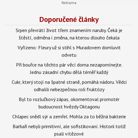
Doporučené články
Srpen převrátí život třem znamením naruby. Čeká je
štěstí, odměna i změna, na kterou dlouho čekala
Vyřízeno: Fleury už si stihl s Muradovem domluvit
odvetu
Při bouřce na těchto pár věcí doma nezapomínejte.
Jednu zásadní chybu dělá téměř každý
Cukr, který stojí na špatné straně, pomáhá nádoru. Vědci
odhalili nebezpečnou roli fruktózy
Byl to rozlučkový zápas, okomentoval promotér
budoucnost hvězdy Oktagonu
Chlapec snědl sýr a zemřel. Mohla za to běžná bakterie
Barbaři nebyli primitivní, ale sofistikovaní. Historii totiž
psali vítězové