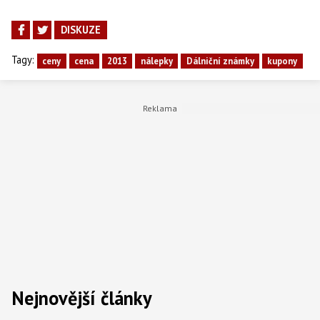
DISKUZE
Tagy:
ceny
cena
2013
nálepky
Dálniční známky
kupony
Nejnovější články