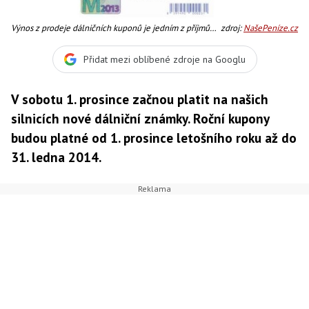
Výnos z prodeje dálničních kuponů je jedním z příjmů
zdroj:
NašePeníze.cz
Státního fondu dopravní infrastruktury a slouží
především k financování oprav a údržby stávajících
Přidat mezi oblíbené zdroje na Googlu
tuzemských dálnic a rychlostních komunikací, Foto:SXC
V sobotu 1. prosince začnou platit na našich
silnicích nové dálniční známky. Roční kupony
budou platné od 1. prosince letošního roku až do
31. ledna 2014.