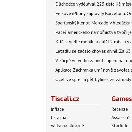
Důchodce vydělával 225 tisíc Kč měsí
Fejkové iPhony zaplavily Barcelonu. O
Sparťanský klenot Mercado v hledáčku 
Páteř amerického námořnictva tvoří jedi
Klíček vedle mobilu a další 2 místa v 
Letadlu se začalo chovat divně. Za 63
V zácpě ve vedru zapnul topení na max
Aplikace Záchranka umí nově zavolat ps
Ocet ve spreji a pět bylinek ze zahrady
Tiscali.cz
Games
Inflace
Recenze
Ukrajina
Assassin's
Válka na Ukrajině
Starfield