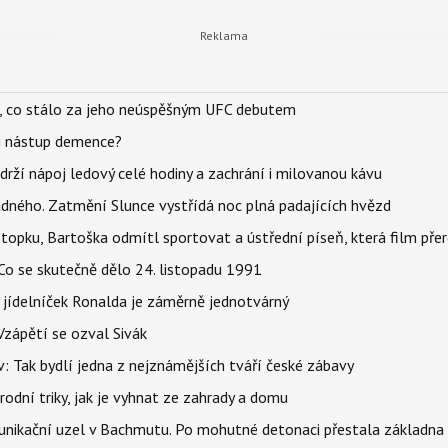
il, co stálo za jeho neúspěšným UFC debutem
li nástup demence?
udrží nápoj ledový celé hodiny a zachrání i milovanou kávu
ného. Zatmění Slunce vystřídá noc plná padajících hvězd
topku, Bartoška odmítl sportovat a ústřední píseň, která film pře
Co se skutečně dělo 24. listopadu 1991
 jídelníček Ronalda je záměrně jednotvárný
Vzápětí se ozval Sivák
 Tak bydlí jedna z nejznámějších tváří české zábavy
rodní triky, jak je vyhnat ze zahrady a domu
munikační uzel v Bachmutu. Po mohutné detonaci přestala základna