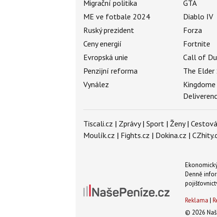
Migrační politika
GTA
ME ve fotbale 2024
Diablo IV
Ruský prezident
Forza
Ceny energií
Fortnite
Evropská unie
Call of D
Penzijní reforma
The Elder 
Vynález
Kingdome
Deliveren
Tiscali.cz
|
Zprávy
|
Sport
|
Ženy
|
Cestová
Moulík.cz
|
Fights.cz
|
Dokina.cz
|
CZhity.
Ekonomický 
Denně infor
pojišťovnict
Reklama
|
R
© 2026 Naše