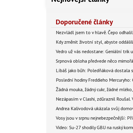
Doporučené články
Nezvládl jsem to v hlavě. Čepo odhal
Kdy změnit životní styl, abyste oddáli
Vedro už vás nedostane: Geniální trik 
Srpnová obloha předvede něco mimořád
Líbáš jako bůh: Poledňáková dostala s
Poslední hodiny Freddieho Mercuryho: 
Žádná mouka, žádný cukr, žádné mléko,
Nezápasím v Clashi, zdůraznil Roušal. 
Andrea Kalivodová ukázala svůj domov:
Vosy jsou v srpnu nejnebezpečnější: Pří
Video: Su-27 shodily GBU na ruský ko