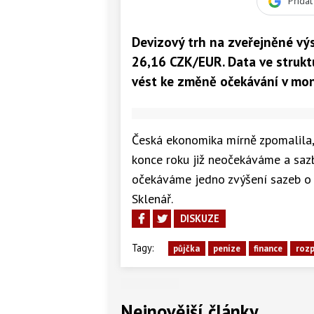
Přida
Devizový trh na zveřejněné vý
26,16 CZK/EUR. Data ve strukt
vést ke změně očekávání v mone
Česká ekonomika mírně zpomalila,
konce roku již neočekáváme a sazb
očekáváme jedno zvýšení sazeb o 
Sklenář.
DISKUZE
Tagy:
půjčka
peníze
finance
roz
Nejnovější články