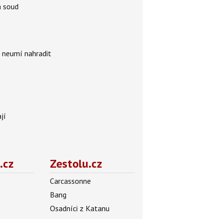
á soud
i neumí nahradit
jí
.cz
Zestolu.cz
Carcassonne
Bang
Osadníci z Katanu