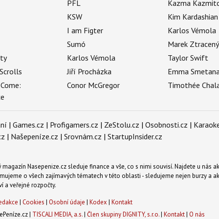
PFL
Kazma Kazmit
KSW
Kim Kardashian
I am Figter
Karlos Vémola
Sumó
Marek Ztracen
uty
Karlos Vémola
Taylor Swift
Scrolls
Jiří Procházka
Emma Smetan
 Come:
Conor McGregor
Timothée Chal
ce
ní
|
Games.cz
|
Profigamers.cz
|
ZeStolu.cz
|
Osobnosti.cz
|
Karaoke
cz
|
Našepeníze.cz
|
Srovnám.cz
|
StartupInsider.cz
magazín Nasepenize.cz sleduje finance a vše, co s nimi souvisí. Najdete u nás ak
mujeme o všech zajímavých tématech v této oblasti - sledujeme nejen burzy a akci
ví a veřejné rozpočty.
edakce
|
Cookies
|
Osobní údaje
|
Kodex
|
Kontakt
Peníze.cz |
TISCALI MEDIA, a.s.
|
Člen skupiny DIGNITY, s.r.o.
|
Kontakt
|
O nás