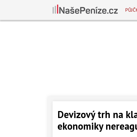
PŮJČ
Devizový trh na kl
ekonomiky nereag