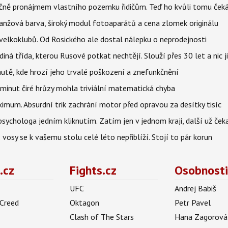
čně pronájmem vlastního pozemku řidičům. Teď ho kvůli tomu ček
ranžová barva, široký modul fotoaparátů a cena zlomek originálu
velkoklubů. Od Rosického ale dostal nálepku o neprodejnosti
ná třída, kterou Rusové potkat nechtějí. Slouží přes 30 let a nic j
autě, kde hrozí jeho trvalé poškození a znefunkčnění
 minut čiré hrůzy mohla triviální matematická chyba
imum. Absurdní trik zachrání motor před opravou za desítky tisíc
ychologa jedním kliknutím. Zatím jen v jednom kraji, další už čeka
: vosy se k vašemu stolu celé léto nepřiblíží. Stojí to pár korun
.cz
Fights.cz
Osobnosti
UFC
Andrej Babiš
 Creed
Oktagon
Petr Pavel
Clash of The Stars
Hana Zagorová