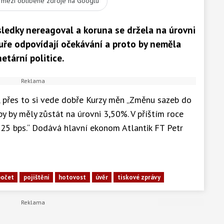
t mezi oblíbené zdroje na Googlu
sledky nereagoval a koruna se držela na úrovni
uře odpovídají očekávání a proto by neměla
tární politice.
 přes to si vede dobře Kurzy měn „Změnu sazeb do
y by měly zůstát na úrovni 3,50%. V příštím roce
25 bps.“ Dodává hlavní ekonom Atlantik FT Petr
počet
pojištění
hotovost
úvěr
tiskové zprávy