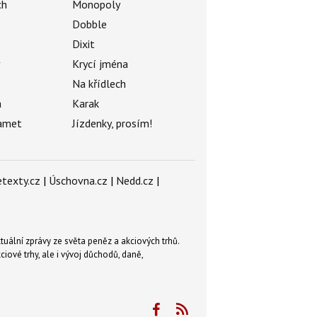
ch
Monopoly
Dobble
Dixit
ý
Krycí jména
Na křídlech
a
Karak
amet
Jízdenky, prosím!
texty.cz
|
Úschovna.cz
|
Nedd.cz
|
tuální zprávy ze světa peněz a akciových trhů.
ové trhy, ale i vývoj důchodů, daně,