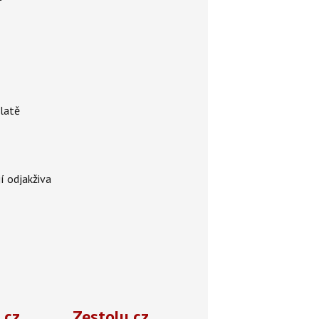
 latě
jí odjakživa
.cz
Zestolu.cz