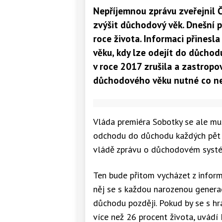
Nepříjemnou zprávu zveřejnil Če
zvýšit důchodový věk. Dnešní p
roce života. Informaci přinesl
věku, kdy lze odejít do důcho
v roce 2017 zrušila a zastrop
důchodového věku nutné co nej
Vláda premiéra Sobotky se ale mus
odchodu do důchodu každých pět l
vládě zprávu o důchodovém syst
Ten bude přitom vycházet z inform
něj se s každou narozenou generac
důchodu později. Pokud by se s hr
více než 26 procent života, uvádí