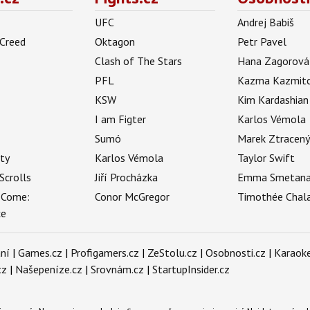
UFC
Andrej Babiš
 Creed
Oktagon
Petr Pavel
Clash of The Stars
Hana Zagorová
PFL
Kazma Kazmit
KSW
Kim Kardashian
I am Figter
Karlos Vémola
Sumó
Marek Ztracen
uty
Karlos Vémola
Taylor Swift
Scrolls
Jiří Procházka
Emma Smetan
 Come:
Conor McGregor
Timothée Chal
ce
ní
|
Games.cz
|
Profigamers.cz
|
ZeStolu.cz
|
Osobnosti.cz
|
Karaoke
cz
|
Našepeníze.cz
|
Srovnám.cz
|
StartupInsider.cz