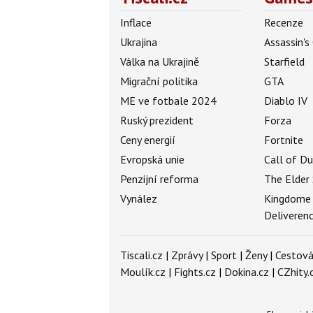
Inflace
Recenze
Ukrajina
Assassin's
Válka na Ukrajině
Starfield
Migrační politika
GTA
ME ve fotbale 2024
Diablo IV
Ruský prezident
Forza
Ceny energií
Fortnite
Evropská unie
Call of D
Penzijní reforma
The Elder 
Vynález
Kingdome
Deliveren
Tiscali.cz
|
Zprávy
|
Sport
|
Ženy
|
Cestová
Moulík.cz
|
Fights.cz
|
Dokina.cz
|
CZhity.