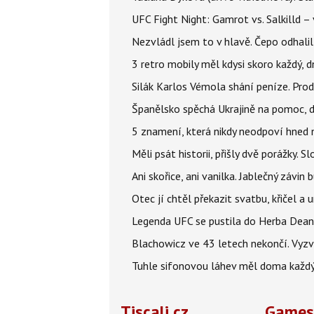
UFC Fight Night: Gamrot vs. Salkilld 
Nezvládl jsem to v hlavě. Čepo odhal
3 retro mobily měl kdysi skoro každý, 
Silák Karlos Vémola shání peníze. Prod
Španělsko spěchá Ukrajině na pomoc, d
5 znamení, která nikdy neodpoví hned n
Měli psát historii, přišly dvě porážky.
Ani skořice, ani vanilka. Jablečný závin
Otec jí chtěl překazit svatbu, křičel a u
Legenda UFC se pustila do Herba Dean
Blachowicz ve 43 letech nekončí. Vyz
Tuhle sifonovou láhev měl doma každý 
Tiscali.cz
Games