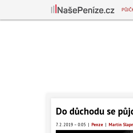
PŮJČ
Do důchodu se půjd
7. 2. 2019 – 0:05
|
Penze
|
Martin Slapn