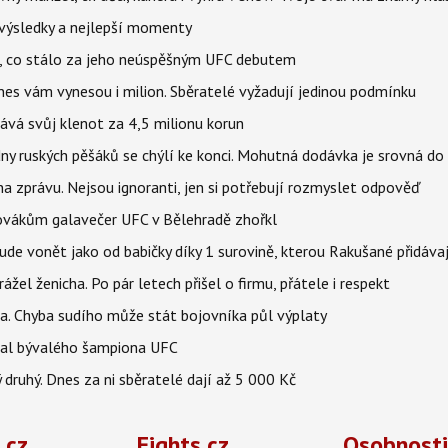
– výsledky a nejlepší momenty
il, co stálo za jeho neúspěšným UFC debutem
dnes vám vynesou i milion. Sběratelé vyžadují jedinou podmínku
ává svůj klenot za 4,5 milionu korun
ny ruských pěšáků se chýlí ke konci. Mohutná dodávka je srovná do
a zprávu. Nejsou ignoranti, jen si potřebují rozmyslet odpověď
 Slovákům galavečer UFC v Bělehradě zhořkl
 bude vonět jako od babičky díky 1 surovině, kterou Rakušané přidáva
rážel ženicha. Po pár letech přišel o firmu, přátele i respekt
a. Chyba sudího může stát bojovníka půl výplaty
val bývalého šampiona UFC
druhý. Dnes za ni sběratelé dají až 5 000 Kč
.cz
Fights.cz
Osobnosti