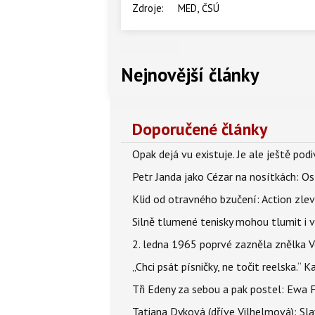
,
Zdroje:
MED
ČSÚ
Nejnovější články
Doporučené články
Opak dejá vu existuje. Je ale ještě podi
Petr Janda jako Cézar na nosítkách: Os
Klid od otravného bzučení: Action zlev
Silně tlumené tenisky mohou tlumit i 
2. ledna 1965 poprvé zazněla znělka Ve
„Chci psát písničky, ne točit reelska.“ 
Tři Edeny za sebou a pak postel: Ewa 
Tatiana Dyková (dříve Vilhelmová): Slav