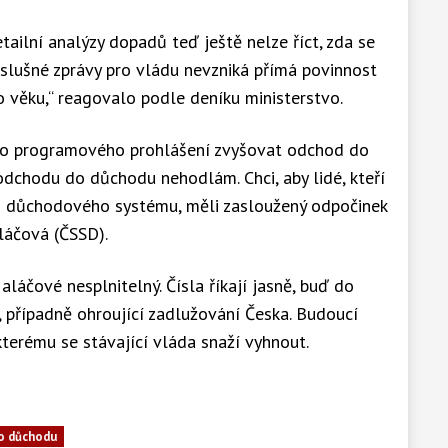
etailní analýzy dopadů teď ještě nelze říct, zda se
íslušné zprávy pro vládu nevzniká přímá povinnost
věku,“ reagovalo podle deníku ministerstvo.
ho programového prohlášení zvyšovat odchod do
dchodu do důchodu nehodlám. Chci, aby lidé, kteří
 do důchodového systému, měli zasloužený odpočinek
aláčová (ČSSD).
láčové nesplnitelný. Čísla říkají jasně, buď do
, případně ohroující zadlužování Česka. Budoucí
 kterému se stávající vláda snaží vyhnout.
o důchodu