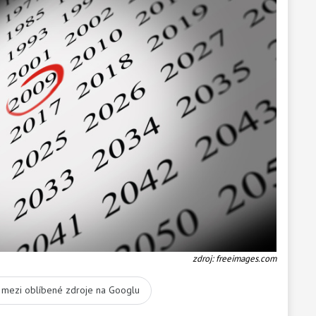
zdroj: freeimages.com
t mezi oblíbené zdroje na Googlu