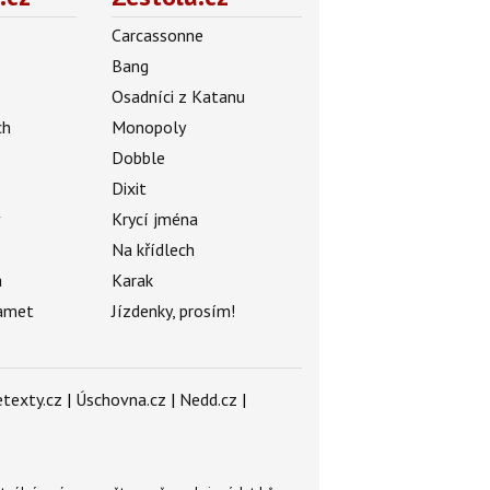
Carcassonne
Bang
Osadníci z Katanu
ch
Monopoly
Dobble
Dixit
ý
Krycí jména
Na křídlech
a
Karak
amet
Jízdenky, prosím!
texty.cz
|
Úschovna.cz
|
Nedd.cz
|