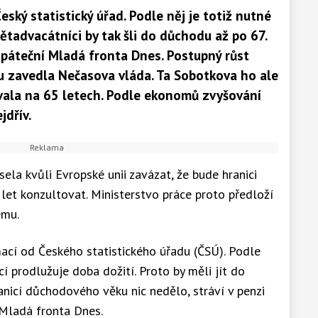
ský statistický úřad. Podle něj je totiž nutné
ětadvacátníci by tak šli do důchodu až po 67.
a páteční Mladá fronta Dnes. Postupný růst
du zavedla Nečasova vláda. Ta Sobotkova ho ale
ovala na 65 letech. Podle ekonomů zvyšování
dřív.
ela kvůli Evropské unii zavázat, že bude hranici
et konzultovat. Ministerstvo práce proto předloží
ému.
ací od Českého statistického úřadu (ČSÚ). Podle
í prodlužuje doba dožití. Proto by měli jít do
anicí důchodového věku nic nedělo, stráví v penzi
 Mladá fronta Dnes.