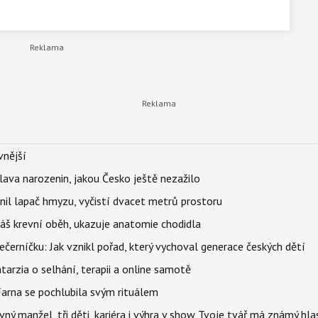
vnější
lava narozenin, jakou Česko ještě nezažilo
nil lapač hmyzu, vyčistí dvacet metrů prostoru
váš krevní oběh, ukazuje anatomie chodidla
černíčku: Jak vznikl pořad, který vychoval generace českých dětí
Katarzia o selhání, terapii a online samotě
Farna se pochlubila svým rituálem
ný manžel, tři děti, kariéra i výhra v show Tvoje tvář má známý hla