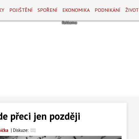
KY
POJIŠTĚNÍ
SPOŘENÍ
EKONOMIKA
PODNIKÁNÍ
ŽIVOT
e přeci jen později
ička
|
Diskuze: