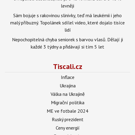
levněji
Sám bojuje s rakovinou slinivky, teď má leukémii i jeho
malý příbuzný. Topolánek sdílel video, které dojalo tisíce
lidí
Nepochopitelná chyba seniorek s barvou vlasů. Dělají ji
každé 3 týdny a přidávají si tím 5 let
Tiscali.cz
Inflace
Ukrajina
Válka na Ukrajině
Migrační politika
ME ve fotbale 2024
Ruský prezident
Ceny energií