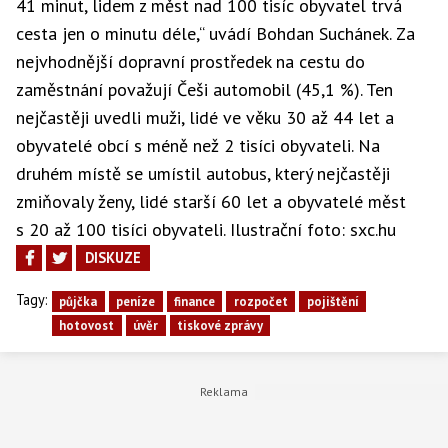
41 minut, lidem z měst nad 100 tisíc obyvatel trvá
cesta jen o minutu déle,“ uvádí Bohdan Suchánek. Za
nejvhodnější dopravní prostředek na cestu do
zaměstnání považují Češi automobil (45,1 %). Ten
nejčastěji uvedli muži, lidé ve věku 30 až 44 let a
obyvatelé obcí s méně než 2 tisíci obyvateli. Na
druhém místě se umístil autobus, který nejčastěji
zmiňovaly ženy, lidé starší 60 let a obyvatelé měst
s 20 až 100 tisíci obyvateli. Ilustrační foto: sxc.hu
DISKUZE
Tagy:
půjčka
peníze
finance
rozpočet
pojištění
hotovost
úvěr
tiskové zprávy