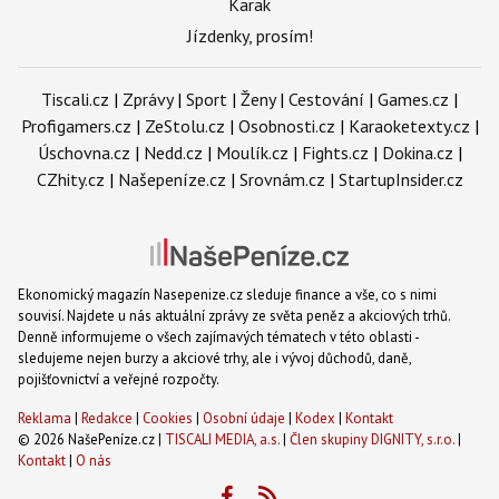
Karak
Jízdenky, prosím!
Tiscali.cz
|
Zprávy
|
Sport
|
Ženy
|
Cestování
|
Games.cz
|
Profigamers.cz
|
ZeStolu.cz
|
Osobnosti.cz
|
Karaoketexty.cz
|
Úschovna.cz
|
Nedd.cz
|
Moulík.cz
|
Fights.cz
|
Dokina.cz
|
CZhity.cz
|
Našepeníze.cz
|
Srovnám.cz
|
StartupInsider.cz
Ekonomický magazín Nasepenize.cz sleduje finance a vše, co s nimi
souvisí. Najdete u nás aktuální zprávy ze světa peněz a akciových trhů.
Denně informujeme o všech zajímavých tématech v této oblasti -
sledujeme nejen burzy a akciové trhy, ale i vývoj důchodů, daně,
pojišťovnictví a veřejné rozpočty.
Reklama
|
Redakce
|
Cookies
|
Osobní údaje
|
Kodex
|
Kontakt
© 2026 NašePeníze.cz |
TISCALI MEDIA, a.s.
|
Člen skupiny DIGNITY, s.r.o.
|
Kontakt
|
O nás