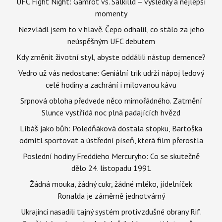
UFC Fight Night: Gamrot vs. Salkilld – výsledky a nejlepší
momenty
Nezvládl jsem to v hlavě. Čepo odhalil, co stálo za jeho
neúspěšným UFC debutem
Kdy změnit životní styl, abyste oddálili nástup demence?
Vedro už vás nedostane: Geniální trik udrží nápoj ledový
celé hodiny a zachrání i milovanou kávu
Srpnová obloha předvede něco mimořádného. Zatmění
Slunce vystřídá noc plná padajících hvězd
Líbáš jako bůh: Poledňáková dostala stopku, Bartoška
odmítl sportovat a ústřední píseň, která film přerostla
Poslední hodiny Freddieho Mercuryho: Co se skutečně
dělo 24. listopadu 1991
Žádná mouka, žádný cukr, žádné mléko, jídelníček
Ronalda je záměrně jednotvárný
Ukrajinci nasadili tajný systém protivzdušné obrany Rif.