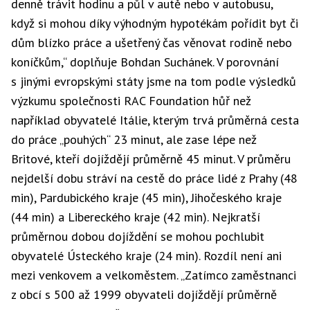
denně trávit hodinu a půl v autě nebo v autobusu,
když si mohou díky výhodným hypotékám pořídit byt či
dům blízko práce a ušetřený čas věnovat rodině nebo
koníčkům,“ doplňuje Bohdan Suchánek. V porovnání
s jinými evropskými státy jsme na tom podle výsledků
výzkumu společnosti RAC Foundation hůř než
například obyvatelé Itálie, kterým trvá průměrná cesta
do práce „pouhých“ 23 minut, ale zase lépe než
Britové, kteří dojíždějí průměrně 45 minut. V průměru
nejdelší dobu stráví na cestě do práce lidé z Prahy (48
min), Pardubického kraje (45 min), Jihočeského kraje
(44 min) a Libereckého kraje (42 min). Nejkratší
průměrnou dobou dojíždění se mohou pochlubit
obyvatelé Ústeckého kraje (24 min). Rozdíl není ani
mezi venkovem a velkoměstem. „Zatímco zaměstnanci
z obcí s 500 až 1999 obyvateli dojíždějí průměrně