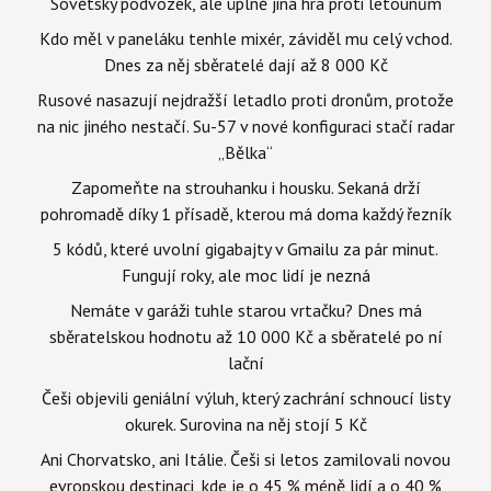
Sovětský podvozek, ale úplně jiná hra proti letounům
Kdo měl v paneláku tenhle mixér, záviděl mu celý vchod.
Dnes za něj sběratelé dají až 8 000 Kč
Rusové nasazují nejdražší letadlo proti dronům, protože
na nic jiného nestačí. Su-57 v nové konfiguraci stačí radar
„Bělka“
Zapomeňte na strouhanku i housku. Sekaná drží
pohromadě díky 1 přísadě, kterou má doma každý řezník
5 kódů, které uvolní gigabajty v Gmailu za pár minut.
Fungují roky, ale moc lidí je nezná
Nemáte v garáži tuhle starou vrtačku? Dnes má
sběratelskou hodnotu až 10 000 Kč a sběratelé po ní
lační
Češi objevili geniální výluh, který zachrání schnoucí listy
okurek. Surovina na něj stojí 5 Kč
Ani Chorvatsko, ani Itálie. Češi si letos zamilovali novou
evropskou destinaci, kde je o 45 % méně lidí a o 40 %