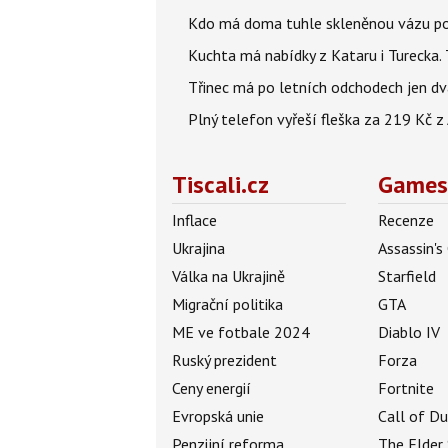
Kdo má doma tuhle skleněnou vázu po 
Kuchta má nabídky z Kataru i Turecka.
Třinec má po letních odchodech jen dv
Plný telefon vyřeší fleška za 219 Kč 
Tiscali.cz
Games
Inflace
Recenze
Ukrajina
Assassin's
Válka na Ukrajině
Starfield
Migrační politika
GTA
ME ve fotbale 2024
Diablo IV
Ruský prezident
Forza
Ceny energií
Fortnite
Evropská unie
Call of D
Penzijní reforma
The Elder 