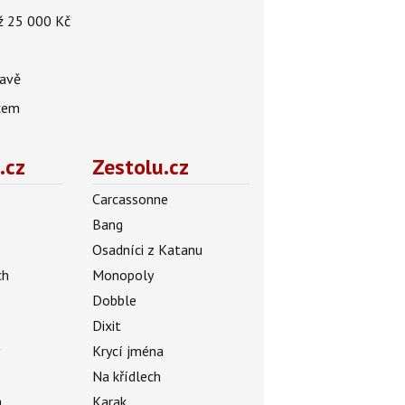
až 25 000 Kč
tavě
ačem
.cz
Zestolu.cz
Carcassonne
Bang
Osadníci z Katanu
ch
Monopoly
Dobble
Dixit
ý
Krycí jména
Na křídlech
a
Karak