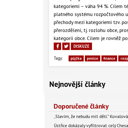
kategoriemi – váha 94 %. Cílem té
platného systému rozpočtového urč
přechody mezi kategoriemi tzv. pos
přerozdělení, tj. rozlohu obce, pr
kategorií obce. Cílem je rovněž p
DISKUZE
Tagy:
půjčka
peníze
finance
roz
Nejnovější články
Doporučené články
„Slavím, že nebudu mít děti." Kovalová
Ústřice dokázaly vyfiltrovat celý Ches