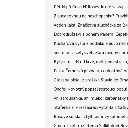
Pět klipů Guns N‘ Roses, které se zapsa
Z auta rovnou na neschopenku? Pravidl
Action láká: Značková sluchátka za 244 k
Dobrodružství s bohem Panem: Čepelka 
Kuchařová vyšla z podniku a auto nikde.
Sedm let a celý svět: Zora Jandová pr
Byl jsem celý od krve, měl jsem strach
Petra Černocká přiznala, co dostává o
Glossoa přišel z pražské Slavie do Brna
Ondřej Novotný popsal rostoucí popula
Ani strouhanka, ani mléko: karbanátky
Stařenka si v restauraci vytáhla z tašky
Rusové sundali čtyřhlavňový kulomet z 
Gamrot čelí rozjetému Salkilldovi. Ro