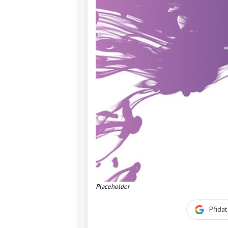
Placeholder
Přida