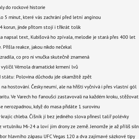
ly do rockové historie
o 5 minut, které vás zachrání před letní angínou
orun, jinde přitom stojí i třikrát tolik
napsal text, Kubišová ho zpívala, melodie je stará přes 400 let
 Přišla reakce, jakou nikdo nečekal
ozradila, co pro ni vnučka skutečně znamená
, vylíčil Vémola dramatické krmení lvů
d státu: Polovina důchodu jde okamžitě zpět
 na hostování. Česky neumí, ale na hřišti vyčnívá i přes vlastní gól
ritu. Ve Varech ho fanoušci zastavovali na každém kroku, stěžovat 
 se nerozpadnou, když do masa přidáte 1 surovinu
 krajíc chleba. Číšník jí bez jediného slova přinesl talíř polévky
vrtulníku Mi-24 a loví jím drony ze země. Jenomže je až příliš siln
zbor hlavního zápasu UFC Vegas 120 a dva zajímavé sázkové tipy