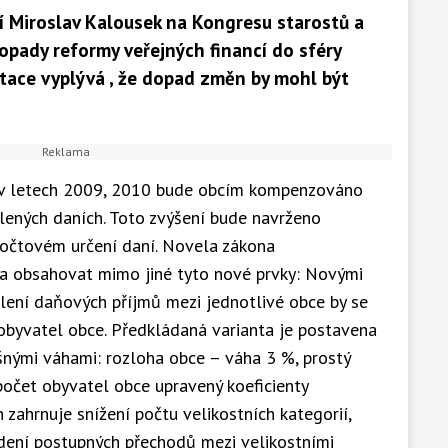
cí Miroslav Kalousek na Kongresu starostů a
opady reformy veřejných financí do sféry
ntace vyplývá , že dopad změn by mohl být
 v letech 2009, 2010 bude obcím kompenzováno
ílených daních. Toto zvýšení bude navrženo
počtovém určení daní. Novela zákona
a obsahovat mimo jiné tyto nové prvky: Novými
ělení daňových příjmů mezi jednotlivé obce by se
obyvatel obce. Předkládaná varianta je postavena
lušnými váhami: rozloha obce – váha 3 %, prostý
počet obyvatel obce upravený koeficienty
h zahrnuje snížení počtu velikostních kategorií,
edení postupných přechodů mezi velikostními