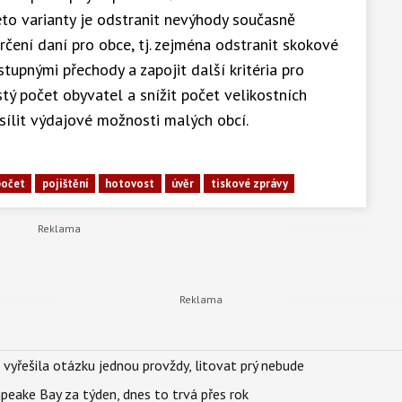
to varianty je odstranit nevýhody současně
ení daní pro obce, tj. zejména odstranit skokové
tupnými přechody a zapojit další kritéria pro
ostý počet obyvatel a snížit počet velikostních
osílit výdajové možnosti malých obcí.
počet
pojištění
hotovost
úvěr
tiskové zprávy
 vyřešila otázku jednou provždy, litovat prý nebude
apeake Bay za týden, dnes to trvá přes rok