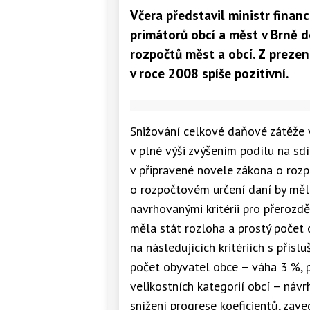
Včera představil ministr finan
primátorů obcí a měst v Brně d
rozpočtů měst a obcí. Z preze
v roce 2008 spíše pozitivní.
Snižování celkové daňové zátěže
v plné výši zvýšením podílu na sd
v připravené novele zákona o roz
o rozpočtovém určení daní by měl
navrhovanými kritérii pro přerozd
měla stát rozloha a prostý počet 
na následujících kritériích s přís
počet obyvatel obce – váha 3 %, 
velikostních kategorií obcí – návr
snížení progrese koeficientů, zav