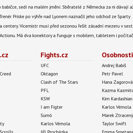
babičce, sedí na malém jmění. Sběratelé z Německa za ni dávají 
 Trenér Priske po výhře nad Lyonem naznačil jeho odchod ze Sparty
a centery. Vicemistr musí před sezonou řešit zásadní mezeru v ses
z Actionu. Má dva konektory a funguje s mobilem, tabletem i počít
.cz
Fights.cz
Osobnosti
UFC
Andrej Babiš
 Creed
Oktagon
Petr Pavel
Clash of The Stars
Hana Zagorová
PFL
Kazma Kazmit
KSW
Kim Kardashian
I am Figter
Karlos Vémola
Sumó
Marek Ztracen
uty
Karlos Vémola
Taylor Swift
Scrolls
Jiří Procházka
Emma Smetan