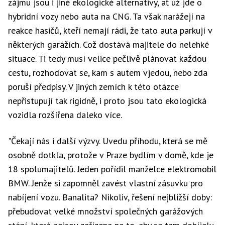
zájmu jsou i jiné ekologické alternativy, ať už jde o
hybridní vozy nebo auta na CNG. Ta však narážejí na
reakce hasičů, kteří nemají rádi, že tato auta parkují v
některých garážích. Což dostává majitele do nelehké
situace. Ti tedy musí velice pečlivě plánovat každou
cestu, rozhodovat se, kam s autem vjedou, nebo zda
poruší předpisy. V jiných zemích k této otázce
nepřistupují tak rigidně, i proto jsou tato ekologická
vozidla rozšířena daleko více.
"Čekají nás i další výzvy. Uvedu příhodu, která se mě
osobně dotkla, protože v Praze bydlím v domě, kde je
18 spolumajitelů. Jeden pořídil manželce elektromobil
BMW. Jenže si zapomněl zavést vlastní zásuvku pro
nabíjení vozu. Banalita? Nikoliv, řešení nejbližší doby:
přebudovat velké množství společných garážových