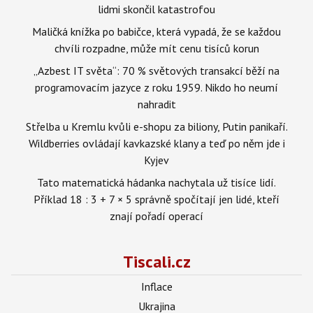
lidmi skončil katastrofou
Maličká knížka po babičce, která vypadá, že se každou
chvíli rozpadne, může mít cenu tisíců korun
„Azbest IT světa“: 70 % světových transakcí běží na
programovacím jazyce z roku 1959. Nikdo ho neumí
nahradit
Střelba u Kremlu kvůli e-shopu za biliony, Putin panikaří.
Wildberries ovládají kavkazské klany a teď po něm jde i
Kyjev
Tato matematická hádanka nachytala už tisíce lidí.
Příklad 18 : 3 + 7 × 5 správně spočítají jen lidé, kteří
znají pořadí operací
Tiscali.cz
Inflace
Ukrajina