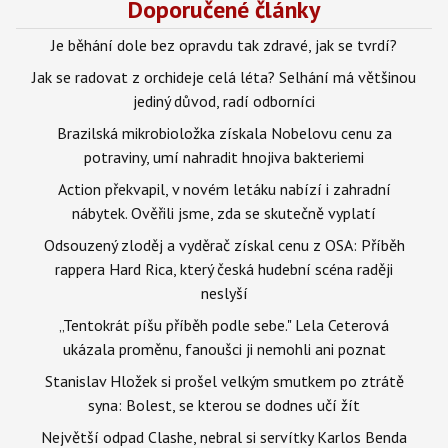
Doporučené články
Je běhání dole bez opravdu tak zdravé, jak se tvrdí?
Jak se radovat z orchideje celá léta? Selhání má většinou
jediný důvod, radí odborníci
Brazilská mikrobioložka získala Nobelovu cenu za
potraviny, umí nahradit hnojiva bakteriemi
Action překvapil, v novém letáku nabízí i zahradní
nábytek. Ověřili jsme, zda se skutečně vyplatí
Odsouzený zloděj a vyděrač získal cenu z OSA: Příběh
rappera Hard Rica, který česká hudební scéna raději
neslyší
„Tentokrát píšu příběh podle sebe." Lela Ceterová
ukázala proměnu, fanoušci ji nemohli ani poznat
Stanislav Hložek si prošel velkým smutkem po ztrátě
syna: Bolest, se kterou se dodnes učí žít
Největší odpad Clashe, nebral si servítky Karlos Benda