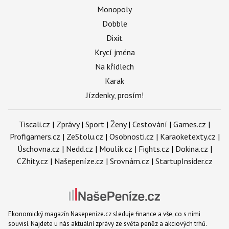
Monopoly
Dobble
Dixit
Krycí jména
Na křídlech
Karak
Jízdenky, prosím!
Tiscali.cz
|
Zprávy
|
Sport
|
Ženy
|
Cestování
|
Games.cz
|
Profigamers.cz
|
ZeStolu.cz
|
Osobnosti.cz
|
Karaoketexty.cz
|
Úschovna.cz
|
Nedd.cz
|
Moulík.cz
|
Fights.cz
|
Dokina.cz
|
CZhity.cz
|
Našepeníze.cz
|
Srovnám.cz
|
StartupInsider.cz
Ekonomický magazín Nasepenize.cz sleduje finance a vše, co s nimi
souvisí. Najdete u nás aktuální zprávy ze světa peněz a akciových trhů.