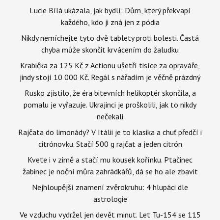
Lucie Bílá ukázala, jak bydlí: Dům, který překvapí
každého, kdo ji zná jen z pódia
Nikdy nemíchejte tyto dvě tablety proti bolesti. Častá
chyba může skončit krvácením do žaludku
Krabička za 125 Kč z Actionu ušetří tisíce za opraváře,
jindy stojí 10 000 Kč. Regál s nářadím je věčně prázdný
Rusko zjistilo, že éra bitevních helikoptér skončila, a
pomalu je vyřazuje. Ukrajinci je proškolili, jak to nikdy
nečekali
Rajčata do limonády? V Itálii je to klasika a chuť předčí i
citrónovku. Stačí 500 g rajčat a jeden citrón
Kvete i v zimě a stačí mu kousek kořínku. Ptačinec
žabinec je noční můra zahrádkářů, dá se ho ale zbavit
Nejhloupější znamení zvěrokruhu: 4 hlupáci dle
astrologie
Ve vzduchu vydržel jen devět minut. Let Tu-154 se 115