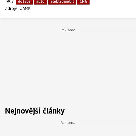
Tagy:
dotace
auto
elektromobil
CNG
Zdroje:
ÚAMK
Nejnovější články