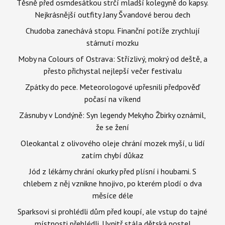
Těsně před osmdesátkou strčí mladší kolegyně do kapsy.
Nejkrásnější outfity Jany Švandové berou dech
Chudoba zanechává stopu. Finanční potíže zrychlují
stárnutí mozku
Moby na Colours of Ostrava: Střízlivý, mokrý od deště, a
přesto přichystal nejlepší večer festivalu
Zpátky do pece. Meteorologové upřesnili předpověď
počasí na víkend
Zásnuby v Londýně: Syn legendy Mekyho Žbirky oznámil,
že se žení
Oleokantal z olivového oleje chrání mozek myší, u lidí
zatím chybí důkaz
Jód z lékárny chrání okurky před plísní i houbami. S
chlebem z něj vznikne hnojivo, po kterém plodí o dva
měsíce déle
Sparksovi si prohlédli dům před koupí, ale vstup do tajné
místnosti přehlédli. Uvnitř stála dětská postel