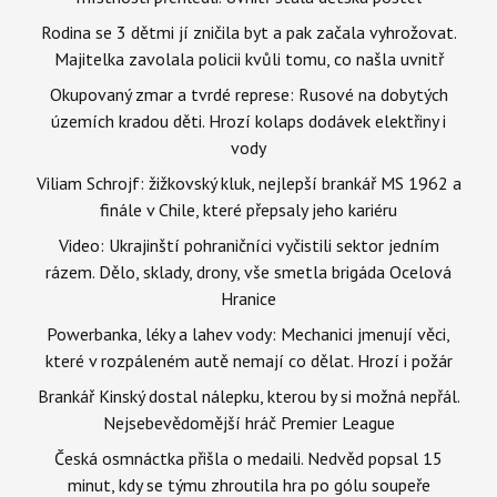
Rodina se 3 dětmi jí zničila byt a pak začala vyhrožovat.
Majitelka zavolala policii kvůli tomu, co našla uvnitř
Okupovaný zmar a tvrdé represe: Rusové na dobytých
územích kradou děti. Hrozí kolaps dodávek elektřiny i
vody
Viliam Schrojf: žižkovský kluk, nejlepší brankář MS 1962 a
finále v Chile, které přepsaly jeho kariéru
Video: Ukrajinští pohraničníci vyčistili sektor jedním
rázem. Dělo, sklady, drony, vše smetla brigáda Ocelová
Hranice
Powerbanka, léky a lahev vody: Mechanici jmenují věci,
které v rozpáleném autě nemají co dělat. Hrozí i požár
Brankář Kinský dostal nálepku, kterou by si možná nepřál.
Nejsebevědomější hráč Premier League
Česká osmnáctka přišla o medaili. Nedvěd popsal 15
minut, kdy se týmu zhroutila hra po gólu soupeře