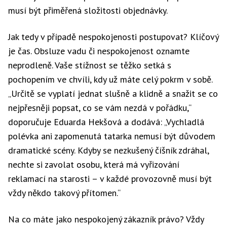
musí být přiměřená složitosti objednávky.
Jak tedy v případě nespokojenosti postupovat? Klíčový
je čas. Obsluze vadu či nespokojenost oznamte
neprodleně. Vaše stížnost se těžko setká s
pochopením ve chvíli, kdy už máte celý pokrm v sobě.
„Určitě se vyplatí jednat slušně a klidně a snažit se co
nejpřesněji popsat, co se vám nezdá v pořádku,“
doporučuje Eduarda Hekšová a dodává: „Vychladlá
polévka ani zapomenutá tatarka nemusí být důvodem
dramatické scény. Kdyby se nezkušený číšník zdráhal,
nechte si zavolat osobu, která má vyřizování
reklamací na starosti – v každé provozovně musí být
vždy někdo takový přítomen.“
Na co máte jako nespokojený zákazník právo? Vždy