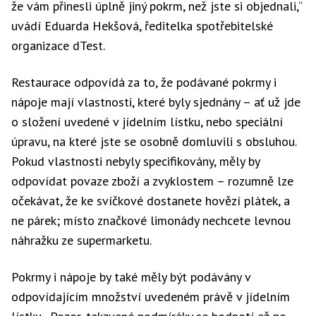
že vám přinesli úplně jiný pokrm, než jste si objednali,“
uvádí Eduarda Hekšová, ředitelka spotřebitelské
organizace dTest.
Restaurace odpovídá za to, že podávané pokrmy i
nápoje mají vlastnosti, které byly sjednány – ať už jde
o složení uvedené v jídelním lístku, nebo speciální
úpravu, na které jste se osobně domluvili s obsluhou.
Pokud vlastnosti nebyly specifikovány, měly by
odpovídat povaze zboží a zvyklostem – rozumně lze
očekávat, že ke svíčkové dostanete hovězí plátek, a
ne párek; místo značkové limonády nechcete levnou
náhražku ze supermarketu.
Pokrmy i nápoje by také měly být podávány v
odpovídajícím množství uvedeném právě v jídelním