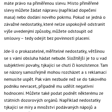
máte právo na přiměřenou slevu. Místo přiměřené
slevy můžete žádat nápravu (například dopečení
masa) nebo dodání nového pokrmu. Pokud se jedná o
závažné nedostatky, které nelze uspokojivě odstranit
výše uvedenými způsoby, můžete odstoupit od
smlouvy – tedy odejít bez povinnosti placení.
Jde-li o prokazatelné, měřitelné nedostatky, většinou
se s vámi obsluha hádat nebude. Složitější je to u vad
subjektivní povahy, týkající se chuti či konzistence. Tam
se názory samozřejmě mohou rozcházet a s reklamací
nemusíte uspět. Pak vám nezbude než se do takového
podniku nevracet, případně mu udělit negativní
hodnocení. Můžete také podat podnět některému ze
státních dozorových orgánů. Například nedostatky
týkající se míry a množství podávaných nápojů a