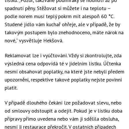
lístku. „Pozor, takzvané podmíráky se hodnotí až po
spadnutí pěny. Stěžovat si můžete i na teplotu –
podle norem musí teplý pokrm mít alespoň 60 °C.
Studené jídlo vám kuchař ohřeje, ale v případě, že by
takovým postupem bylo znehodnoceno, máte nárok na
nové,“ vysvětluje Hekšová.
Reklamovat lze i vyúčtování. Vždy si zkontrolujte, zda
výsledná cena odpovídá té v jídelním lístku. Účtenka
nesmí obsahovat poplatky, na které jste nebyli předem
upozorněni, respektive takové poplatky nejste povinni
platit.
V případě dlouhého čekání lze požadovat slevu, nebo
od smlouvy odstoupit a odejít. Pokud je v lístku doba
přípravy přímo uvedena nebo vám ji sdělila obsluha,
nesmí ji restaurace překročit. V ostatních případech