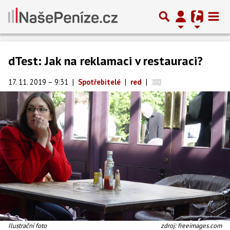
dTest: Jak na reklamaci v restauraci?
17. 11. 2019 – 9:31
|
Spotřebitelé
|
red
|
Ilustrační foto
zdroj: freeimages.com