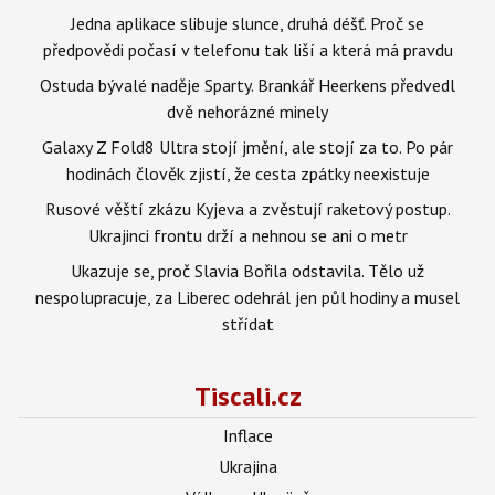
Jedna aplikace slibuje slunce, druhá déšť. Proč se
předpovědi počasí v telefonu tak liší a která má pravdu
Ostuda bývalé naděje Sparty. Brankář Heerkens předvedl
dvě nehorázné minely
Galaxy Z Fold8 Ultra stojí jmění, ale stojí za to. Po pár
hodinách člověk zjistí, že cesta zpátky neexistuje
Rusové věští zkázu Kyjeva a zvěstují raketový postup.
Ukrajinci frontu drží a nehnou se ani o metr
Ukazuje se, proč Slavia Bořila odstavila. Tělo už
nespolupracuje, za Liberec odehrál jen půl hodiny a musel
střídat
Tiscali.cz
Inflace
Ukrajina