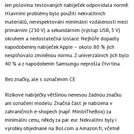
Jen polovina testovaných nabíječek odpovídala normě.
Hlavními problémy bylo použití nekvalitních
materiálů, nerespektování minimální vzdálenosti mezi
primárním (230 V) a sekundárním (výstup USB, 5 V)
okruhem a nedostatečná izolace. Nejhůře dopadly
napodobeniny nabíječek Apple – okolo 80 % jich
nesplňovalo zmíněnou normu. Z univerzálních jich bylo
40 % a z napodobenin Samsungu neprošla čtvrtina.
Bez značky, ale s označením CE
Rizikové nabíječky většinou nenesou žádnou značku
ani označení modelu. Značná část je nabízena v
zahraničních e-shopech (např. MinilnTheBox) za
minimální cenu, někdy za pár eur. Nekvalitní byly i
výrobky objednané na Bol.com a Amazon.fr, včetně