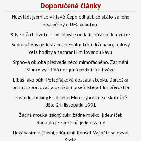
Doporučené články
Nezvládl jsem to v hlavě. Čepo odhalil, co stálo za jeho
neúspěšným UFC debutem
Kdy změnit životní styl, abyste oddálili nástup demence?
Vedro už vás nedostane: Geniální trik udrží nápoj ledový
celé hodiny a zachrání i milovanou kávu
Srpnová obloha předvede něco mimořádného. Zatmění
Slunce vystřídá noc plná padajících hvězd
Líbáš jako bůh: Poledňáková dostala stopku, Bartoška
odmítl sportovat a ústřední píseň, která film přerostla
Poslední hodiny Freddieho Mercuryho: Co se skutečně
dělo 24. listopadu 1991
Žádná mouka, žádný cukr, žádné mléko, jídelníček
Ronalda je záměrně jednotvárný
Nezápasím v Clashi, zdůraznil Roušal. Vzápětí se ozval
Sivák