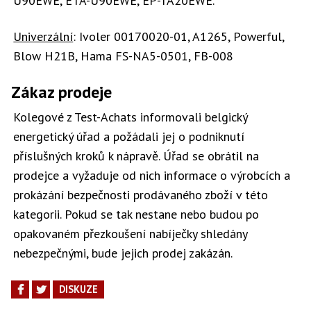
U90EWE, ETA-U90EWE, EP-TA20EWE.
Univerzální
: Ivoler 00170020-01, A1265, Powerful,
Blow H21B, Hama FS-NA5-0501, FB-008
Zákaz prodeje
Kolegové z Test-Achats informovali belgický
energetický úřad a požádali jej o podniknutí
příslušných kroků k nápravě. Úřad se obrátil na
prodejce a vyžaduje od nich informace o výrobcích a
prokázání bezpečnosti prodávaného zboží v této
kategorii. Pokud se tak nestane nebo budou po
opakovaném přezkoušení nabíječky shledány
nebezpečnými, bude jejich prodej zakázán.
DISKUZE