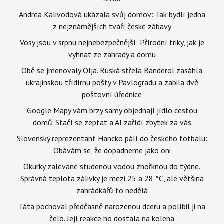
Andrea Kalivodová ukázala svůj domov: Tak bydlí jedna
z nejznámějších tváří české zábavy
Vosy jsou v srpnu nejnebezpečnější: Přírodní triky, jak je
vyhnat ze zahrady a domu
Obě se jmenovaly Olja. Ruská střela Banderol zasáhla
ukrajinskou třídírnu pošty v Pavlogradu a zabila dvě
poštovní úřednice
Google Mapy vám brzy samy objednají jídlo cestou
domů. Stačí se zeptat a AI zařídí zbytek za vás
Slovenský reprezentant Hancko pálí do českého fotbalu:
Obávám se, že dopadneme jako oni
Okurky zalévané studenou vodou zhořknou do týdne.
Správná teplota zálivky je mezi 25 a 28 °C, ale většina
zahrádkářů to nedělá
Táta pochoval předčasně narozenou dceru a políbil ji na
čelo. Její reakce ho dostala na kolena