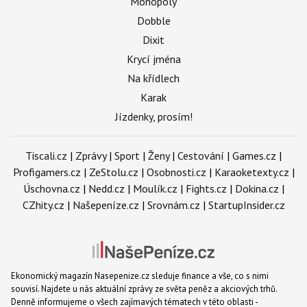
Monopoly
Dobble
Dixit
Krycí jména
Na křídlech
Karak
Jízdenky, prosím!
Tiscali.cz
|
Zprávy
|
Sport
|
Ženy
|
Cestování
|
Games.cz
|
Profigamers.cz
|
ZeStolu.cz
|
Osobnosti.cz
|
Karaoketexty.cz
|
Úschovna.cz
|
Nedd.cz
|
Moulík.cz
|
Fights.cz
|
Dokina.cz
|
CZhity.cz
|
Našepeníze.cz
|
Srovnám.cz
|
StartupInsider.cz
Ekonomický magazín Nasepenize.cz sleduje finance a vše, co s nimi
souvisí. Najdete u nás aktuální zprávy ze světa peněz a akciových trhů.
Denně informujeme o všech zajímavých tématech v této oblasti -