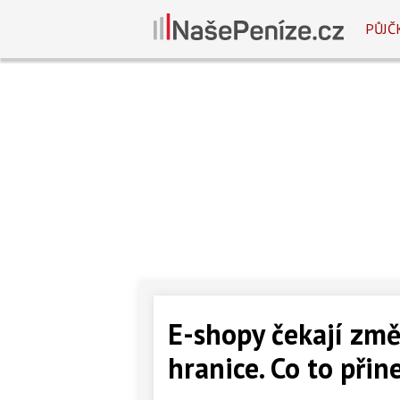
PŮJČ
E-shopy čekají změ
hranice. Co to při