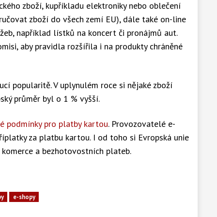
ckého zboží, kupříkladu elektroniky nebo oblečení
učovat zboží do všech zemí EU), dále také on-line
žeb, například lístků na koncert či pronájmů aut.
isi, aby pravidla rozšířila i na produkty chráněné
ucí popularitě. V uplynulém roce si nějaké zboží
ský průměr byl o 1 % vyšší.
é podmínky pro platby kartou
. Provozovatelé e-
íplatky za platbu kartou. I od toho si Evropská unie
é komerce a bezhotovostních plateb.
py
e-shopy