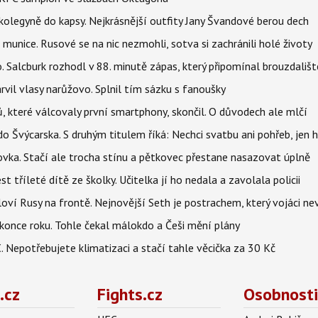
olegyně do kapsy. Nejkrásnější outfity Jany Švandové berou dech
 munice. Rusové se na nic nezmohli, sotva si zachránili holé životy
o. Salcburk rozhodl v 88. minutě zápas, který připomínal brouzdališt
arvil vlasy narůžovo. Splnil tím sázku s fanoušky
, které válcovaly první smartphony, skončil. O důvodech ale mlčí
o Švýcarska. S druhým titulem říká: Nechci svatbu ani pohřeb, jen 
ovka. Stačí ale trocha stínu a pětkovec přestane nasazovat úplně
t tříleté dítě ze školky. Učitelka jí ho nedala a zavolala policii
oví Rusy na frontě. Nejnovější Seth je postrachem, který vojáci nev
once roku. Tohle čekal málokdo a Češi mění plány
C. Nepotřebujete klimatizaci a stačí tahle věcička za 30 Kč
.cz
Fights.cz
Osobnosti