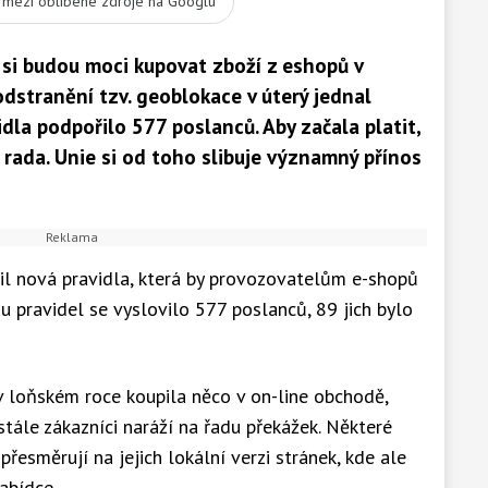
t mezi oblíbené zdroje na Googlu
 si budou moci kupovat zboží z eshopů v
dstranění tzv. geoblokace v úterý jednal
dla podpořilo 577 poslanců. Aby začala platit,
á rada. Unie si od toho slibuje významný přínos
il nová pravidla, která by provozovatelům e-shopů
u pravidel se vyslovilo 577 poslanců, 89 jich bylo
v loňském roce koupila něco v on-line obchodě,
 stále zákazníci naráží na řadu překážek. Některé
řesměrují na jejich lokální verzi stránek, kde ale
abídce.