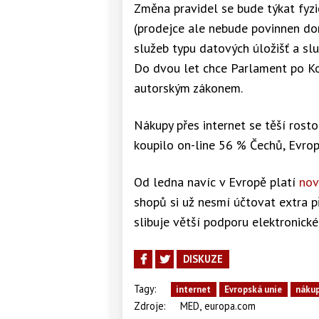
Změna pravidel se bude týkat fyzi
(prodejce ale nebude povinnen dor
služeb typu datových úložišť a slu
Do dvou let chce Parlament po Kom
autorským zákonem.
Nákupy přes internet se těší rosto
koupilo on-line 56 % Čechů, Evrop
Od ledna navíc v Evropě platí
nov
shopů si už nesmí účtovat extra př
slibuje větší podporu elektronick
DISKUZE
Tagy:
internet
Evropská unie
náku
,
Zdroje:
MED
europa.com