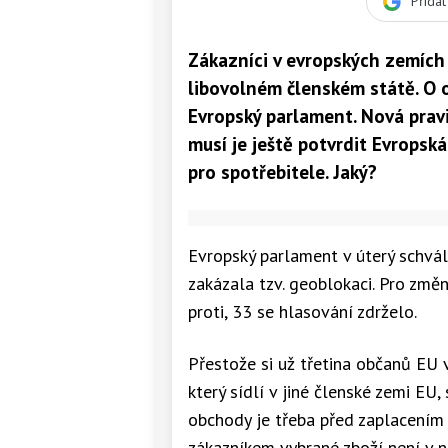
Přida
Zákazníci v evropských zemích
libovolném členském státě. O o
Evropský parlament. Nová pravi
musí je ještě potvrdit Evropsk
pro spotřebitele. Jaký?
Evropský parlament v úterý schvál
zakázala tzv. geoblokaci. Pro změn
proti, 33 se hlasování zdrželo.
Přestože si už třetina občanů EU 
který sídlí v jiné členské zemi EU,
obchody je třeba před zaplacením p
zákazníkem vybrané zboží není v n