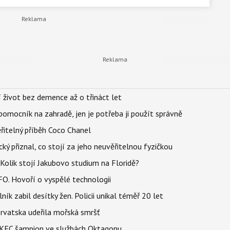
í život bez demence až o třináct let
ý pomocník na zahradě, jen je potřeba ji použít správně
řitelný příběh Coco Chanel
ký přiznal, co stojí za jeho neuvěřitelnou fyzičkou
Kolik stojí Jakubovo studium na Floridě?
FO. Hovoří o vyspělé technologii
ík zabil desítky žen. Policii unikal téměř 20 let
orvatska udeřila mořská smršť
 BKFC šampion ve službách Oktagonu