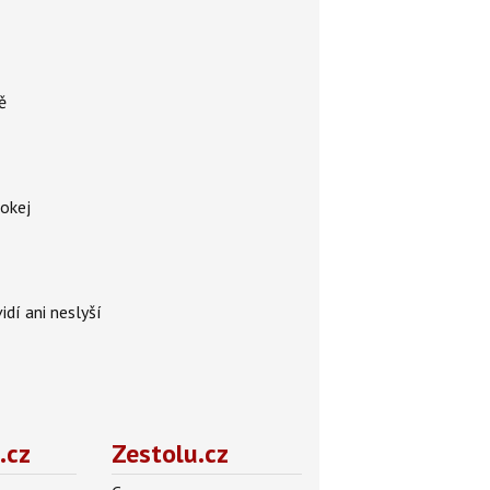
ě
hokej
idí ani neslyší
.cz
Zestolu.cz