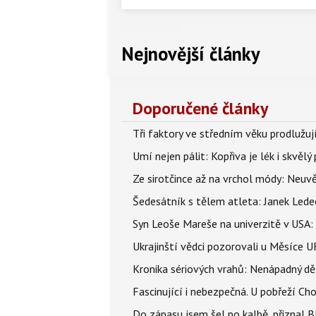
Nejnovější články
Doporučené články
Tři faktory ve středním věku prodlužuj
Umí nejen pálit: Kopřiva je lék i skvěl
Ze sirotčince až na vrchol módy: Neuvě
Šedesátník s tělem atleta: Janek Ledec
Syn Leoše Mareše na univerzitě v USA: 
Ukrajinští vědci pozorovali u Měsíce U
Kronika sériových vrahů: Nenápadný děln
Fascinující i nebezpečná. U pobřeží Ch
Do zápasu jsem šel po kalbě, přiznal