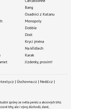
Carcassonne
Bang
Osadníci z Katanu
ch
Monopoly
Dobble
Dixit
ý
Krycí jména
Na křídlech
a
Karak
amet
Jízdenky, prosím!
texty.cz
|
Úschovna.cz
|
Nedd.cz
|
tuální zprávy ze světa peněz a akciových trhů.
ové trhy, ale i vývoj důchodů, daně,