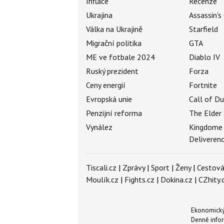
Inflace
Recenze
Ukrajina
Assassin's
Válka na Ukrajině
Starfield
Migrační politika
GTA
ME ve fotbale 2024
Diablo IV
Ruský prezident
Forza
Ceny energií
Fortnite
Evropská unie
Call of D
Penzijní reforma
The Elder 
Vynález
Kingdome
Deliveren
Tiscali.cz
|
Zprávy
|
Sport
|
Ženy
|
Cestová
Moulík.cz
|
Fights.cz
|
Dokina.cz
|
CZhity.
Ekonomický 
Denně infor