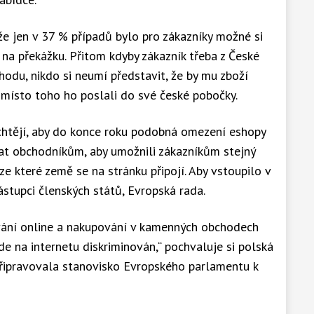
že jen v 37 % případů bylo pro zákazníky možné si
i na překážku. Přitom kdyby zákazník třeba z České
hodu, nikdo si neumí představit, že by mu zboží
 místo toho ho poslali do své české pobočky.
htějí, aby do konce roku podobná omezení eshopy
vat obchodníkům, aby umožnili zákazníkům stejný
ze které země se na stránku připojí. Aby vstoupilo v
zástupci členských států, Evropská rada.
vání online a nakupování v kamenných obchodech
de na internetu diskriminován,“ pochvaluje si polská
řipravovala stanovisko Evropského parlamentu k