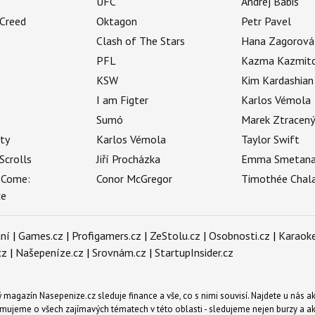
UFC
Andrej Babiš
 Creed
Oktagon
Petr Pavel
Clash of The Stars
Hana Zagorová
PFL
Kazma Kazmit
KSW
Kim Kardashian
I am Figter
Karlos Vémola
Sumó
Marek Ztracen
uty
Karlos Vémola
Taylor Swift
Scrolls
Jiří Procházka
Emma Smetan
 Come:
Conor McGregor
Timothée Chal
ce
ní
|
Games.cz
|
Profigamers.cz
|
ZeStolu.cz
|
Osobnosti.cz
|
Karaoke
cz
|
Našepeníze.cz
|
Srovnám.cz
|
StartupInsider.cz
magazín Nasepenize.cz sleduje finance a vše, co s nimi souvisí. Najdete u nás ak
mujeme o všech zajímavých tématech v této oblasti - sledujeme nejen burzy a akci