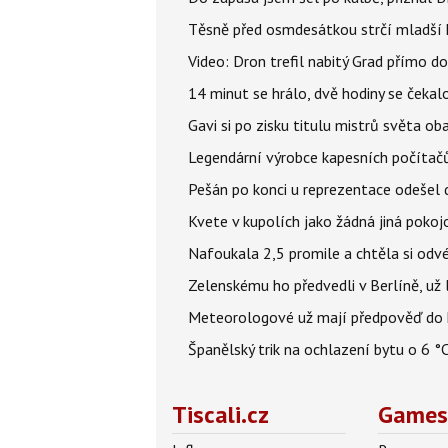
Těsně před osmdesátkou strčí mladší k
Video: Dron trefil nabitý Grad přímo do
14 minut se hrálo, dvě hodiny se čekal
Gavi si po zisku titulu mistrů světa ob
Legendární výrobce kapesních počítačů
Pešán po konci u reprezentace odešel d
Kvete v kupolích jako žádná jiná pokoj
Nafoukala 2,5 promile a chtěla si odvés
Zelenskému ho předvedli v Berlíně, už l
Meteorologové už mají předpověď do k
Španělský trik na ochlazení bytu o 6 °
Tiscali.cz
Games