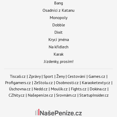
Bang
Osadníci z Katanu
Monopoly
Dobble
Dixit
Krycí jména
Na křídlech
Karak
Jízdenky, prosím!
Tiscali.cz
|
Zprávy
|
Sport
|
Ženy
|
Cestování
|
Games.cz
|
Profigamers.cz
|
ZeStolu.cz
|
Osobnosti.cz
|
Karaoketexty.cz
|
Úschovna.cz
|
Nedd.cz
|
Moulík.cz
|
Fights.cz
|
Dokina.cz
|
CZhity.cz
|
Našepeníze.cz
|
Srovnám.cz
|
StartupInsider.cz