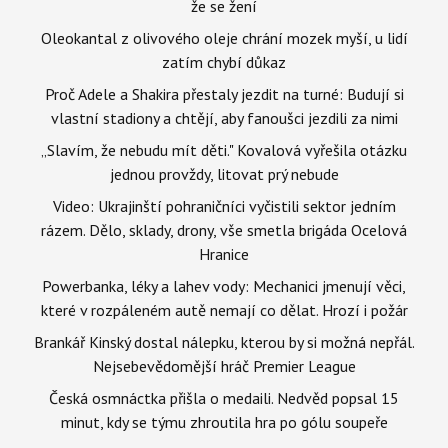
že se žení
Oleokantal z olivového oleje chrání mozek myší, u lidí
zatím chybí důkaz
Proč Adele a Shakira přestaly jezdit na turné: Budují si
vlastní stadiony a chtějí, aby fanoušci jezdili za nimi
„Slavím, že nebudu mít děti." Kovalová vyřešila otázku
jednou provždy, litovat prý nebude
Video: Ukrajinští pohraničníci vyčistili sektor jedním
rázem. Dělo, sklady, drony, vše smetla brigáda Ocelová
Hranice
Powerbanka, léky a lahev vody: Mechanici jmenují věci,
které v rozpáleném autě nemají co dělat. Hrozí i požár
Brankář Kinský dostal nálepku, kterou by si možná nepřál.
Nejsebevědomější hráč Premier League
Česká osmnáctka přišla o medaili. Nedvěd popsal 15
minut, kdy se týmu zhroutila hra po gólu soupeře