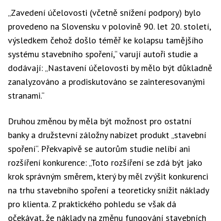
„Zavedení účelovosti (včetně snížení podpory) bylo
provedeno na Slovensku v polovině 90. let 20. století,
výsledkem čehož došlo téměř ke kolapsu tamějšího
systému stavebního spoření,“ varují autoři studie a
dodávají: „Nastavení účelovosti by mělo být důkladně
zanalyzováno a prodiskutováno se zainteresovanými
stranami.“
Druhou změnou by měla být možnost pro ostatní
banky a družstevní záložny nabízet produkt „stavební
spoření“. Překvapivě se autorům studie nelíbí ani
rozšíření konkurence: „Toto rozšíření se zdá být jako
krok správným směrem, který by měl zvýšit konkurenci
na trhu stavebního spoření a teoreticky snížit náklady
pro klienta. Z praktického pohledu se však dá
očekávat, že náklady na změnu fungování stavebních