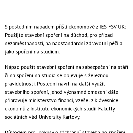
S posledním nápadem přišli ekonomové z IES FSV UK:
Použijte stavební spoření na důchod, pro případ
nezaměstnanosti, na nadstandardní zdravotní péči a
jako spoření na studium.
Nápad použít stavební spoření na zabezpečení na stáří
či na spoření na studia se objevuje s železnou
pravidelností. Poslední návrh na další využití
stavebního spoření, jehož významné omezení dále
připravuje ministerstvo financí, vzešel z klávesnice
ekonomů z Institutu ekonomických studií Fakulty
sociálních věd Univerzity Karlovy.
Důvodem pro „pokusy o záchranu“ stavebního spoření