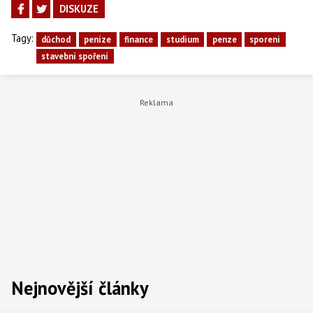
DISKUZE
Tagy:
důchod
peníze
finance
studium
penze
sporeni
stavební spoření
Nejnovější články