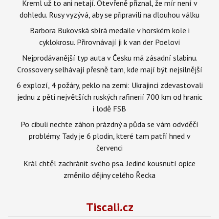
Kreml už to ani netají. Otevřeně přiznal, že mír není v
dohledu. Rusy vyzývá, aby se připravili na dlouhou válku
Barbora Bukovská sbírá medaile v horském kole i
cyklokrosu. Přirovnávají ji k van der Poelovi
Nejprodávanější typ auta v Česku má zásadní slabinu.
Crossovery selhávají přesně tam, kde mají být nejsilnější
6 explozí, 4 požáry, peklo na zemi: Ukrajinci zdevastovali
jednu z pěti největších ruských rafinerií 700 km od hranic
i lodě FSB
Po cibuli nechte záhon prázdný a půda se vám odvděčí
problémy. Tady je 6 plodin, které tam patří hned v
červenci
Král chtěl zachránit svého psa. Jediné kousnutí opice
změnilo dějiny celého Řecka
Tiscali.cz