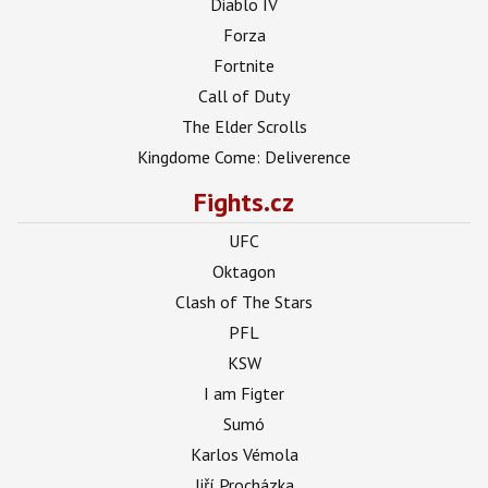
Diablo IV
Forza
Fortnite
Call of Duty
The Elder Scrolls
Kingdome Come: Deliverence
Fights.cz
UFC
Oktagon
Clash of The Stars
PFL
KSW
I am Figter
Sumó
Karlos Vémola
Jiří Procházka