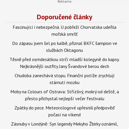
Doporučené články
Fascinující i nebezpečná. U pobřeží Chorvatska udeřila
mořská smršť
Do zápasu jsem šel po kalbě, přiznal BKFC šampion ve
službách Oktagonu
Těsně před osmdesátkou strčí mladší kolegyně do kapsy.
Nejkrásnější outfity Jany Švandové berou dech
Chudoba zanechává stopu. Finanční potíže zrychlují
stárnutí mozku
Moby na Colours of Ostrava: Střízlivý, mokrý od deště, a
přesto přichystal nejlepší večer festivalu
Zpátky do pece. Meteorologové upřesnili předpověď
počasí na víkend
Zásnuby v Londýně: Syn legendy Mekyho Žbirky oznámil,