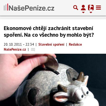
Ekonomové chtějí zachránit stavební
spoření. Na co všechno by mohlo být?
20. 10. 2011 – 22:34
|
Stavební spoření
|
Redakce
NašePeníze.cz
|