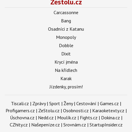
Zestolu.cz
Carcassonne
Bang
Osadníci z Katanu
Monopoly
Dobble
Dixit
Krycí jména
Na křídlech
Karak
Jízdenky, prosím!
Tiscali.cz
|
Zprávy
|
Sport
|
Ženy
|
Cestování
|
Games.cz
|
Profigamers.cz
|
ZeStolu.cz
|
Osobnosti.cz
|
Karaoketexty.cz
|
Úschovna.cz
|
Nedd.cz
|
Moulík.cz
|
Fights.cz
|
Dokina.cz
|
CZhity.cz
|
Našepeníze.cz
|
Srovnám.cz
|
StartupInsider.cz