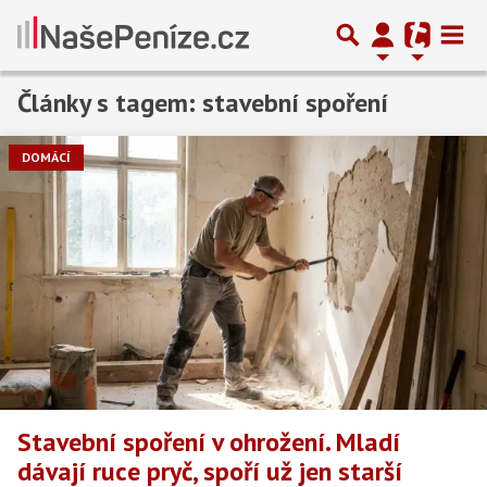
Články s tagem: stavební spoření
Předchozí
1
2
3
…
19
Další
DOMÁCÍ
Stavební spoření v ohrožení. Mladí
dávají ruce pryč, spoří už jen starší