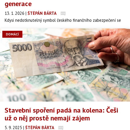
generace
13. 1. 2026
|
ŠTĚPÁN BÁRTA
Kdysi nedotknutelný symbol českého finančního zabezpečení se
otřásá v základech. Stavební spoření, které mělo v šuplíku snad
každé dítě, se proměňuje v produkt pro pamětníky. Zatímco stát
DOMÁCÍ
škrtá podporu, průměrný věk střadatelů raketově letí vzhůru a
mladá generace dává od skomírajícího hitu devadesátých let ruce
pryč. Co stojí za úpadkem českého fenoménu?
Stavební spoření padá na kolena: Češi
už o něj prostě nemají zájem
5. 9. 2025
|
ŠTĚPÁN BÁRTA