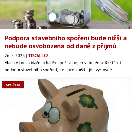
Podpora stavebního spoření bude nižší a
nebude osvobozena od daně z příjmů
26. 5. 2023
|
TISCALI.CZ
Vláda v konsolidačním balíčku počítá nejen s tím, že sníží státní
podporu stavebního spoření, ale chce zrušit i její výslovné
osvobození od daně z příjmů.
SPOŘENÍ