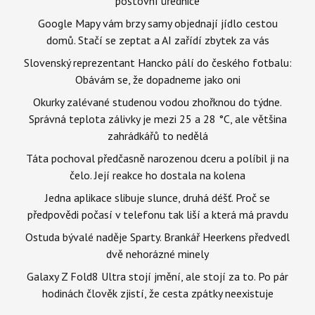
poštovní úřednice
Google Mapy vám brzy samy objednají jídlo cestou
domů. Stačí se zeptat a AI zařídí zbytek za vás
Slovenský reprezentant Hancko pálí do českého fotbalu:
Obávám se, že dopadneme jako oni
Okurky zalévané studenou vodou zhořknou do týdne.
Správná teplota zálivky je mezi 25 a 28 °C, ale většina
zahrádkářů to nedělá
Táta pochoval předčasně narozenou dceru a políbil ji na
čelo. Její reakce ho dostala na kolena
Jedna aplikace slibuje slunce, druhá déšť. Proč se
předpovědi počasí v telefonu tak liší a která má pravdu
Ostuda bývalé naděje Sparty. Brankář Heerkens předvedl
dvě nehorázné minely
Galaxy Z Fold8 Ultra stojí jmění, ale stojí za to. Po pár
hodinách člověk zjistí, že cesta zpátky neexistuje