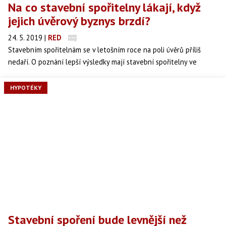
Na co stavební spořitelny lákají, když
jejich úvěrový byznys brzdí?
24. 5. 2019
|
RED
Stavebním spořitelnám se v letošním roce na poli úvěrů příliš
nedaří. O poznání lepší výsledky mají stavební spořitelny ve
sjednávání nových smluv. Na co stavební spořitelny lákají, když
jejich úvěrový byznys brzdí?
HYPOTÉKY
Stavební spoření bude levnější než