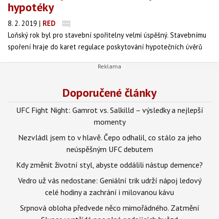
hypotéky
8. 2. 2019
|
RED
Loňský rok byl pro stavební spořitelny velmi úspěšný. Stavebnímu
spoření hraje do karet regulace poskytování hypotečních úvěrů
od České národní banky i růst úrokových sazeb u hypoték.
Doporučené články
UFC Fight Night: Gamrot vs. Salkilld – výsledky a nejlepší
momenty
Nezvládl jsem to v hlavě. Čepo odhalil, co stálo za jeho
neúspěšným UFC debutem
Kdy změnit životní styl, abyste oddálili nástup demence?
Vedro už vás nedostane: Geniální trik udrží nápoj ledový
celé hodiny a zachrání i milovanou kávu
Srpnová obloha předvede něco mimořádného. Zatmění