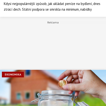
Kdysi nejpopulárnější způsob, jak ukládat peníze na bydlení, dnes
ztrácí dech. Státní podpora se smrskla na minimum, nabídky
spořitelen nikoho nenadchnou a lidé raději sahají po modernějších
možnostech. Stavebnímu spoření tak v Česku zvoní hrana.
EKONOMIKA