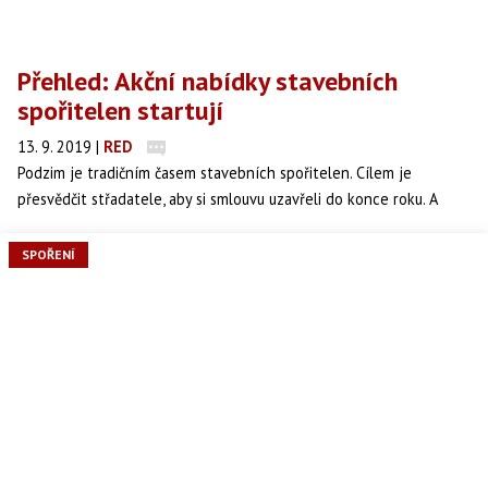
Přehled: Akční nabídky stavebních
spořitelen startují
13. 9. 2019
|
RED
Podzim je tradičním časem stavebních spořitelen. Cílem je
přesvědčit střadatele, aby si smlouvu uzavřeli do konce roku. A
stavební spořitelny své klienty k novým smlouvám motivují. Akce
stavebních spořitelen mívají dvě sezóny: Jarní, která je zaměřena
SPOŘENÍ
na úvěry na rekonstrukce, a podzimní, která cílí především na
střadatele a nabízí zvýhodněné uzavření smlouvy o stavebním
spoření. Ani letošní podzim není jiný. Stavební spořitelny již své
akční nabídky spustili.