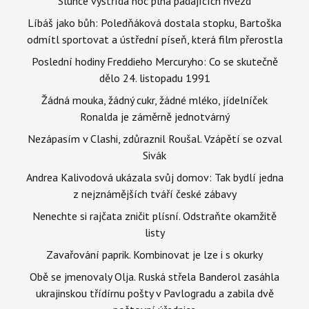
Slunce vystřídá noc plná padajících hvězd
Líbáš jako bůh: Poledňáková dostala stopku, Bartoška
odmítl sportovat a ústřední píseň, která film přerostla
Poslední hodiny Freddieho Mercuryho: Co se skutečně
dělo 24. listopadu 1991
Žádná mouka, žádný cukr, žádné mléko, jídelníček
Ronalda je záměrně jednotvárný
Nezápasím v Clashi, zdůraznil Roušal. Vzápětí se ozval
Sivák
Andrea Kalivodová ukázala svůj domov: Tak bydlí jedna
z nejznámějších tváří české zábavy
Nenechte si rajčata zničit plísní. Odstraňte okamžitě
listy
Zavařování paprik. Kombinovat je lze i s okurky
Obě se jmenovaly Olja. Ruská střela Banderol zasáhla
ukrajinskou třídírnu pošty v Pavlogradu a zabila dvě