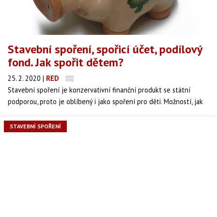
Stavební spoření, spořicí účet, podílový
fond. Jak spořit dětem?
25. 2. 2020
|
RED
Stavební spoření je konzervativní finanční produkt se státní
podporou, proto je oblíbený i jako spoření pro děti. Možností, jak
připravit dítěti lepší start do života a ulehčit mu ve finančních
záležitostech je však víc.
STAVEBNÍ SPOŘENÍ