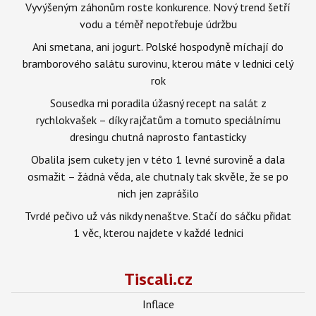
Vyvýšeným záhonům roste konkurence. Nový trend šetří
vodu a téměř nepotřebuje údržbu
Ani smetana, ani jogurt. Polské hospodyně míchají do
bramborového salátu surovinu, kterou máte v lednici celý
rok
Sousedka mi poradila úžasný recept na salát z
rychlokvašek – díky rajčatům a tomuto speciálnímu
dresingu chutná naprosto fantasticky
Obalila jsem cukety jen v této 1 levné surovině a dala
osmažit – žádná věda, ale chutnaly tak skvěle, že se po
nich jen zaprášilo
Tvrdé pečivo už vás nikdy nenaštve. Stačí do sáčku přidat
1 věc, kterou najdete v každé lednici
Tiscali.cz
Inflace