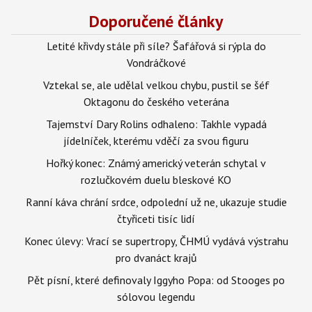
Doporučené články
Letité křivdy stále při síle? Šafářová si rýpla do
Vondráčkové
Vztekal se, ale udělal velkou chybu, pustil se šéf
Oktagonu do českého veterána
Tajemství Dary Rolins odhaleno: Takhle vypadá
jídelníček, kterému vděčí za svou figuru
Hořký konec: Známý americký veterán schytal v
rozlučkovém duelu bleskové KO
Ranní káva chrání srdce, odpolední už ne, ukazuje studie
čtyřiceti tisíc lidí
Konec úlevy: Vrací se supertropy, ČHMÚ vydává výstrahu
pro dvanáct krajů
Pět písní, které definovaly Iggyho Popa: od Stooges po
sólovou legendu