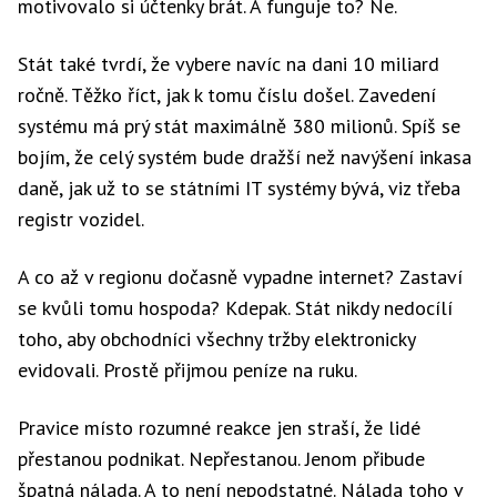
motivovalo si účtenky brát. A funguje to? Ne.
Stát také tvrdí, že vybere navíc na dani 10 miliard
ročně. Těžko říct, jak k tomu číslu došel. Zavedení
systému má prý stát maximálně 380 milionů. Spíš se
bojím, že celý systém bude dražší než navýšení inkasa
daně, jak už to se státními IT systémy bývá, viz třeba
registr vozidel.
A co až v regionu dočasně vypadne internet? Zastaví
se kvůli tomu hospoda? Kdepak. Stát nikdy nedocílí
toho, aby obchodníci všechny tržby elektronicky
evidovali. Prostě přijmou peníze na ruku.
Pravice místo rozumné reakce jen straší, že lidé
přestanou podnikat. Nepřestanou. Jenom přibude
špatná nálada. A to není nepodstatné. Nálada toho v