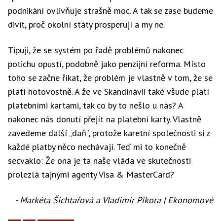
podnikání ovlivňuje strašně moc. A tak se zase budeme
divit, proč okolní státy prosperují a my ne.
Tipuji, že se systém po řadě problémů nakonec
potichu opustí, podobně jako penzijní reforma. Místo
toho se začne říkat, že problém je vlastně v tom, že se
platí hotovostně. A že ve Skandinávii také všude platí
platebními kartami, tak co by to nešlo u nás? A
nakonec nás donutí přejít na platební karty. Vlastně
zavedeme další „daň“, protože karetní společnosti si z
každé platby něco nechávají. Teď mi to konečně
secvaklo: Že ona je ta naše vláda ve skutečnosti
prolezlá tajnými agenty Visa & MasterCard?
- Markéta Šichtařová a Vladimír Pikora | Ekonomové