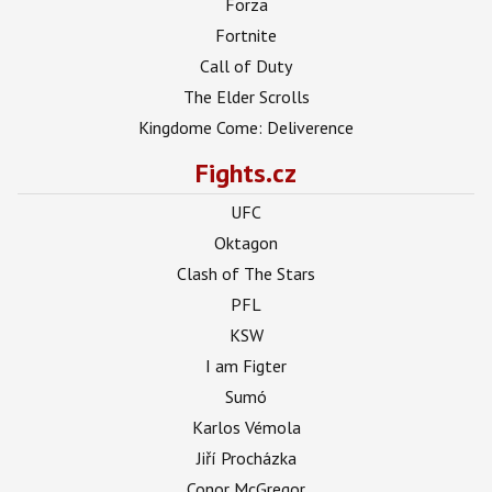
Forza
Fortnite
Call of Duty
The Elder Scrolls
Kingdome Come: Deliverence
Fights.cz
UFC
Oktagon
Clash of The Stars
PFL
KSW
I am Figter
Sumó
Karlos Vémola
Jiří Procházka
Conor McGregor