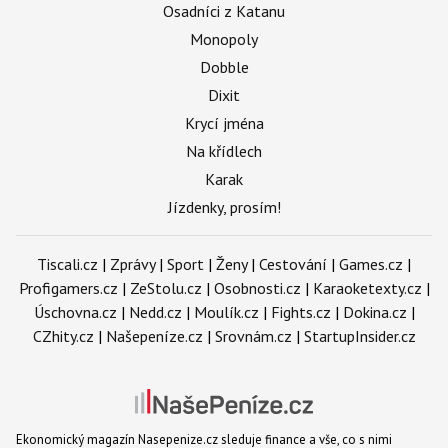
Osadníci z Katanu
Monopoly
Dobble
Dixit
Krycí jména
Na křídlech
Karak
Jízdenky, prosím!
Tiscali.cz
|
Zprávy
|
Sport
|
Ženy
|
Cestování
|
Games.cz
|
Profigamers.cz
|
ZeStolu.cz
|
Osobnosti.cz
|
Karaoketexty.cz
|
Úschovna.cz
|
Nedd.cz
|
Moulík.cz
|
Fights.cz
|
Dokina.cz
|
CZhity.cz
|
Našepeníze.cz
|
Srovnám.cz
|
StartupInsider.cz
Ekonomický magazín Nasepenize.cz sleduje finance a vše, co s nimi