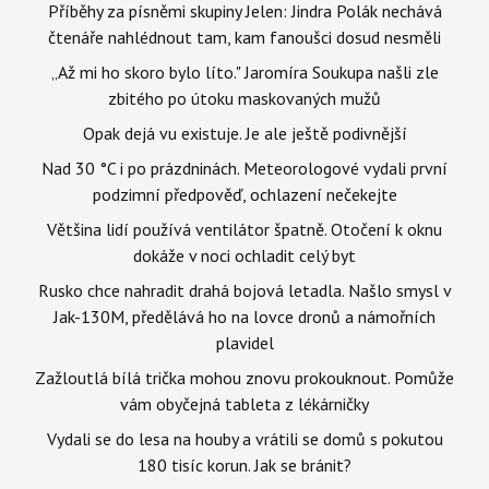
Příběhy za písněmi skupiny Jelen: Jindra Polák nechává
čtenáře nahlédnout tam, kam fanoušci dosud nesměli
„Až mi ho skoro bylo líto." Jaromíra Soukupa našli zle
zbitého po útoku maskovaných mužů
Opak dejá vu existuje. Je ale ještě podivnější
Nad 30 °C i po prázdninách. Meteorologové vydali první
podzimní předpověď, ochlazení nečekejte
Většina lidí používá ventilátor špatně. Otočení k oknu
dokáže v noci ochladit celý byt
Rusko chce nahradit drahá bojová letadla. Našlo smysl v
Jak-130M, předělává ho na lovce dronů a námořních
plavidel
Zažloutlá bílá trička mohou znovu prokouknout. Pomůže
vám obyčejná tableta z lékárničky
Vydali se do lesa na houby a vrátili se domů s pokutou
180 tisíc korun. Jak se bránit?