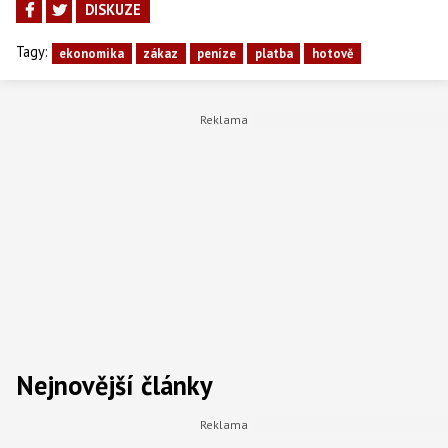
DISKUZE
Tagy:
ekonomika
zákaz
peníze
platba
hotově
Nejnovější články