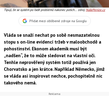
Tipuji, že se systém po řadě problémů nakonec potichu
zdroj:
NašePeníze.cz
opustí, podobně jako penzijní reforma. Místo toho se
začne říkat, že problém je vlastně v tom, že se platí
Přidat mezi oblíbené zdroje na Googlu
hotovostně. A že ve Skandinávii také všude platí
platebními kartami, tak co by to nešlo u nás?
Vláda se snaží nechat po sobě nesmazatelnou
stopu s on-line evidencí tržeb v maloobchodě a
pohostinství. Ekonom akademik musí být
„nadšen“, že to může sledovat na vlastní oči.
Tenhle neprověřený systém totiž používá jen
Chorvatsko a jen krátce. Například Německo, jímž
se vláda asi inspirovat nechce, pochopitelně nic
takového nemá.