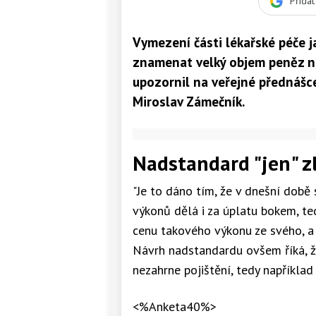
Přida
Vymezení části lékařské péče
znamenat velký objem peněz na
upozornil na veřejné přednášc
Miroslav Zámečník.
Nadstandard "jen" z
"Je to dáno tím, že v dnešní době 
výkonů dělá i za úplatu bokem, te
cenu takového výkonu ze svého, a 
Návrh nadstandardu ovšem říká, že
nezahrne pojištění, tedy například 
<%Anketa40%>