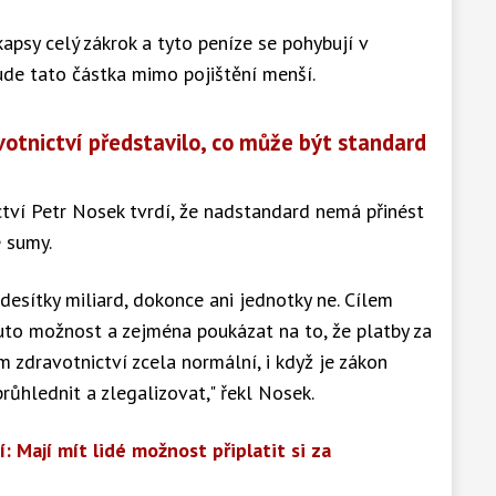
kapsy celý zákrok a tyto peníze se pohybují v
ude tato částka mimo pojištění menší.
votnictví představilo, co může být standard
tví Petr Nosek tvrdí, že nadstandard nemá přinést
 sumy.
desítky miliard, dokonce ani jednotky ne. Cílem
uto možnost a zejména poukázat na to, že platby za
 zdravotnictví zcela normální, i když je zákon
ůhlednit a zlegalizovat," řekl Nosek.
: Mají mít lidé možnost připlatit si za