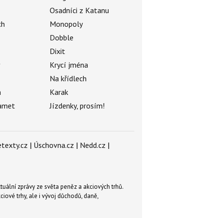
Osadníci z Katanu
ch
Monopoly
Dobble
Dixit
ý
Krycí jména
Na křídlech
a
Karak
amet
Jízdenky, prosím!
texty.cz
|
Úschovna.cz
|
Nedd.cz
|
tuální zprávy ze světa peněz a akciových trhů.
ové trhy, ale i vývoj důchodů, daně,