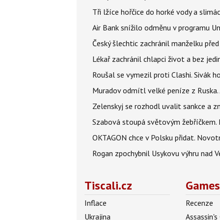
Tři lžíce hořčice do horké vody a slimá
Air Bank snížilo odměnu v programu Un
Český šlechtic zachránil manželku před
Lékař zachránil chlapci život a bez jed
Roušal se vymezil proti Clashi. Sivák ho
Muradov odmítl velké peníze z Ruska. 
Zelenskyj se rozhodl uvalit sankce a z
Szabová stoupá světovým žebříčkem. P
OKTAGON chce v Polsku přidat. Novotn
Rogan zpochybnil Usykovu výhru nad V
Tiscali.cz
Games
Inflace
Recenze
Ukrajina
Assassin's