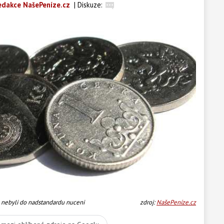
edakce NašePeníze.cz
|
Diskuze:
é nebyli do nadstandardu nuceni
zdroj:
NašePeníze.cz