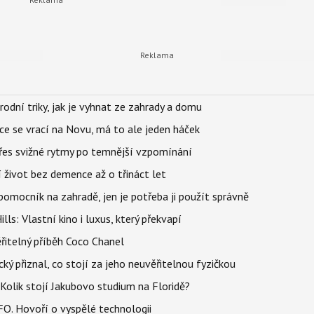
rodní triky, jak je vyhnat ze zahrady a domu
ace se vrací na Novu, má to ale jeden háček
 přes svižné rytmy po temnější vzpomínání
í život bez demence až o třináct let
ý pomocník na zahradě, jen je potřeba ji použít správně
s: Vlastní kino i luxus, který překvapí
řitelný příběh Coco Chanel
ký přiznal, co stojí za jeho neuvěřitelnou fyzičkou
Kolik stojí Jakubovo studium na Floridě?
FO. Hovoří o vyspělé technologii