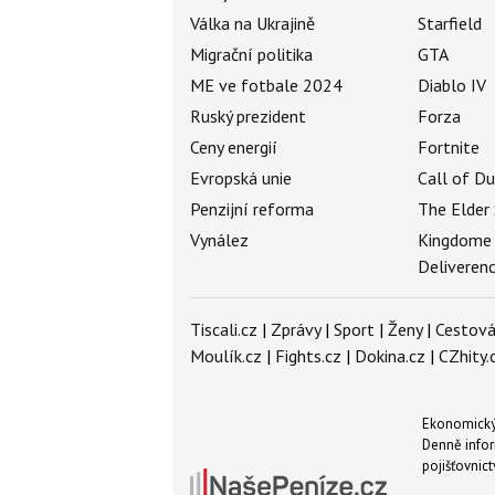
Válka na Ukrajině
Starfield
Migrační politika
GTA
ME ve fotbale 2024
Diablo IV
Ruský prezident
Forza
Ceny energií
Fortnite
Evropská unie
Call of D
Penzijní reforma
The Elder 
Vynález
Kingdome
Deliveren
Tiscali.cz
|
Zprávy
|
Sport
|
Ženy
|
Cestová
Moulík.cz
|
Fights.cz
|
Dokina.cz
|
CZhity.
Ekonomický 
Denně infor
pojišťovnict