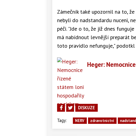
Zámečník také upozornil na to, že 
nebyli do nadstandardu nuceni, ne
péči. "Jde o to, že již dnes funguj
má nabídnout levnější preparát b
toto pravidlo nefunguje," podotkl
Heger: Nemocnice 
DISKUZE
Tagy:
NERV
zdravotnictví
nadstan