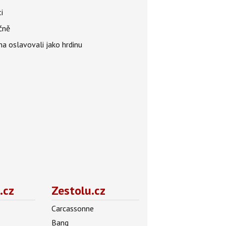
i
čně
ha oslavovali jako hrdinu
.cz
Zestolu.cz
Carcassonne
Bang