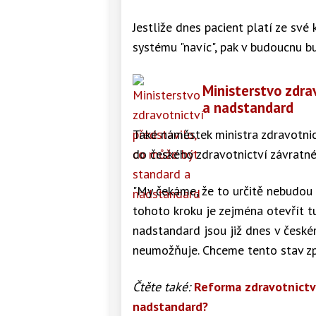
Jestliže dnes pacient platí ze své 
systému "navíc", pak v budoucnu b
Ministerstvo zdra
a nadstandard
Také náměstek ministra zdravotnic
do českého zdravotnictví závratné
"My čekáme, že to určitě nebudou 
tohoto kroku je zejména otevřít t
nadstandard jsou již dnes v českém
neumožňuje. Chceme tento stav zpr
Čtěte také:
Reforma zdravotnictví
nadstandard?