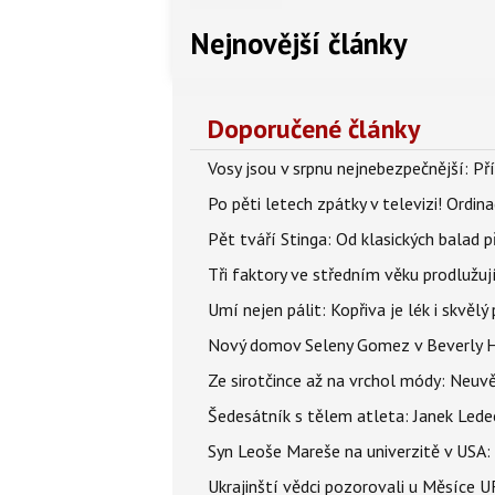
Nejnovější články
Doporučené články
Vosy jsou v srpnu nejnebezpečnější: Pří
Po pěti letech zpátky v televizi! Ordin
Pět tváří Stinga: Od klasických balad
Tři faktory ve středním věku prodlužuj
Umí nejen pálit: Kopřiva je lék i skvěl
Nový domov Seleny Gomez v Beverly Hill
Ze sirotčince až na vrchol módy: Neuvě
Šedesátník s tělem atleta: Janek Ledec
Syn Leoše Mareše na univerzitě v USA: 
Ukrajinští vědci pozorovali u Měsíce U