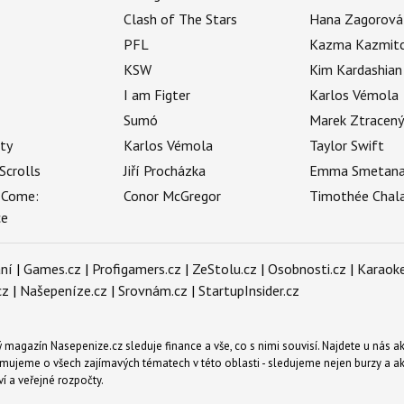
Clash of The Stars
Hana Zagorová
PFL
Kazma Kazmit
KSW
Kim Kardashian
I am Figter
Karlos Vémola
Sumó
Marek Ztracen
uty
Karlos Vémola
Taylor Swift
Scrolls
Jiří Procházka
Emma Smetan
 Come:
Conor McGregor
Timothée Chal
ce
ní
|
Games.cz
|
Profigamers.cz
|
ZeStolu.cz
|
Osobnosti.cz
|
Karaoke
cz
|
Našepeníze.cz
|
Srovnám.cz
|
StartupInsider.cz
magazín Nasepenize.cz sleduje finance a vše, co s nimi souvisí. Najdete u nás ak
mujeme o všech zajímavých tématech v této oblasti - sledujeme nejen burzy a akci
ví a veřejné rozpočty.