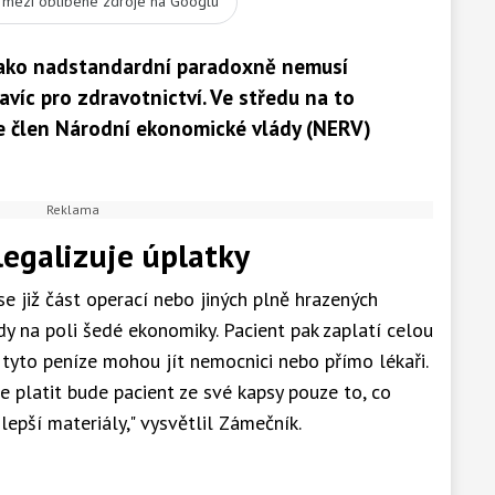
t mezi oblíbené zdroje na Googlu
 jako nadstandardní paradoxně nemusí
víc pro zdravotnictví. Ve středu na to
e člen Národní ekonomické vlády (NERV)
legalizuje úplatky
se již část operací nebo jiných plně hrazených
dy na poli šedé ekonomiky. Pacient pak zaplatí celou
tyto peníze mohou jít nemocnici nebo přímo lékaři.
 platit bude pacient ze své kapsy pouze to, co
lepší materiály," vysvětlil Zámečník.