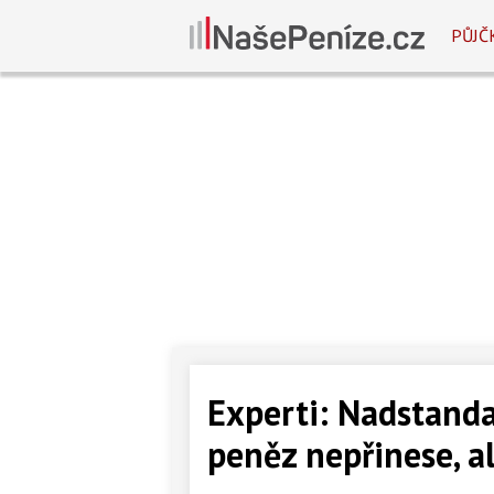
PŮJČ
Experti: Nadstandar
peněz nepřinese, ale