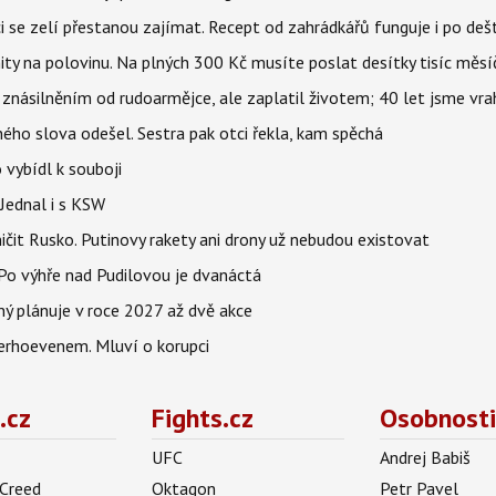
ci se zelí přestanou zajímat. Recept od zahrádkářů funguje i po dešt
ity na polovinu. Na plných 300 Kč musíte poslat desítky tisíc měsí
 znásilněním od rudoarmějce, ale zaplatil životem; 40 let jsme vra
iného slova odešel. Sestra pak otci řekla, kam spěchá
 vybídl k souboji
Jednal i s KSW
ničit Rusko. Putinovy rakety ani drony už nebudou existovat
o výhře nad Pudilovou je dvanáctá
ý plánuje v roce 2027 až dvě akce
erhoevenem. Mluví o korupci
.cz
Fights.cz
Osobnosti
UFC
Andrej Babiš
 Creed
Oktagon
Petr Pavel