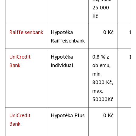
25 000
Kč
Raiffeisenbank
Hypotéka
0 Kč
15
Raiffeisenbank
UniCredit
Hypotéka
0,8 % z
15
Bank
Individual
objemu,
min.
8000 Kč,
max.
30000Kč
UniCredit
Hypotéka Plus
0 Kč
Bank