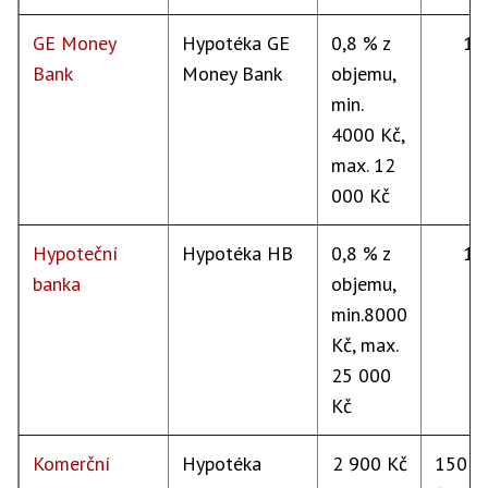
GE Money
Hypotéka GE
0,8 % z
15
Bank
Money Bank
objemu,
min.
4000 Kč,
max. 12
000 Kč
Hypoteční
Hypotéka HB
0,8 % z
15
banka
objemu,
min.8000
Kč, max.
25 000
Kč
Komerční
Hypotéka
2 900 Kč
150 K