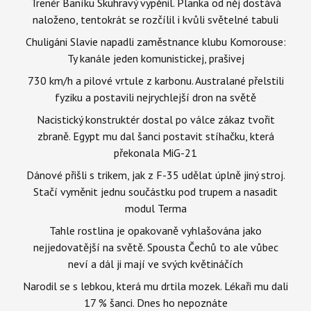
Trenér Baníku Skuhravý vypěnil. Planka od něj dostává
naloženo, tentokrát se rozčílil i kvůli světelné tabuli
Chuligáni Slavie napadli zaměstnance klubu Komorouse:
Ty kanále jeden komunistickej, prašivej
730 km/h a pilové vrtule z karbonu. Australané přelstili
fyziku a postavili nejrychlejší dron na světě
Nacistický konstruktér dostal po válce zákaz tvořit
zbraně. Egypt mu dal šanci postavit stíhačku, která
překonala MiG-21
Dánové přišli s trikem, jak z F-35 udělat úplně jiný stroj.
Stačí vyměnit jednu součástku pod trupem a nasadit
modul Terma
Tahle rostlina je opakovaně vyhlašována jako
nejjedovatější na světě. Spousta Čechů to ale vůbec
neví a dál ji mají ve svých květináčích
Narodil se s lebkou, která mu drtila mozek. Lékaři mu dali
17 % šanci. Dnes ho nepoznáte