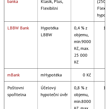
banka
Klasik, Plus,
(250 
Flexibilní
Flexib
hypot
LBBW Bank
Hypotéka
0,4 % z
15
LBBW
objemu,
min.9000
Kč, max.
25 000
Kč
mBank
mHypotéka
0 Kč
Poštovní
Účelový
0,8 % z
15
spořitelna
hypoteční úvěr
objemu,
min.8000
Kč, max.