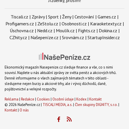
Jízdenky, prosím!
Tiscali.cz
|
Zprávy
|
Sport
|
Ženy
|
Cestování
|
Games.cz
|
Profigamers.cz
|
ZeStolu.cz
|
Osobnosti.cz
|
Karaoketexty.cz
|
Úschovna.cz
|
Nedd.cz
|
Moulík.cz
|
Fights.cz
|
Dokina.cz
|
CZhity.cz
|
Našepeníze.cz
|
Srovnám.cz
|
StartupInsider.cz
Ekonomický magazín Nasepenize.cz sleduje finance a vše, co s nimi
souvisí. Najdete u nás aktuální zprávy ze světa peněz a akciových trhů.
Denně informujeme o všech zajímavých tématech v této oblasti -
sledujeme nejen burzy a akciové trhy, ale i vývoj důchodů, daně,
pojišťovnictví a veřejné rozpočty.
Reklama
|
Redakce
|
Cookies
|
Osobní údaje
|
Kodex
|
Kontakt
© 2026 NašePeníze.cz |
TISCALI MEDIA, a.s.
|
Člen skupiny DIGNITY, s.r.o.
|
Kontakt
|
O nás