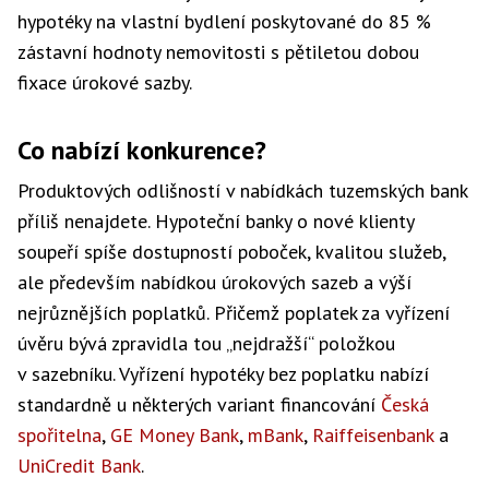
hypotéky na vlastní bydlení poskytované do 85 %
zástavní hodnoty nemovitosti s pětiletou dobou
fixace úrokové sazby.
Co nabízí konkurence?
Produktových odlišností v nabídkách tuzemských bank
příliš nenajdete. Hypoteční banky o nové klienty
soupeří spíše dostupností poboček, kvalitou služeb,
ale především nabídkou úrokových sazeb a výší
nejrůznějších poplatků. Přičemž poplatek za vyřízení
úvěru bývá zpravidla tou „nejdražší“ položkou
v sazebníku. Vyřízení hypotéky bez poplatku nabízí
standardně u některých variant financování
Česká
spořitelna
,
GE Money Bank
,
mBank
,
Raiffeisenbank
a
UniCredit Bank
.