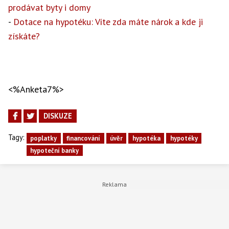
prodávat byty i domy
-
Dotace na hypotéku: Víte zda máte nárok a kde ji
získáte?
<%Anketa7%>
DISKUZE
Tagy:
poplatky
financování
úvěr
hypotéka
hypotéky
hypoteční banky