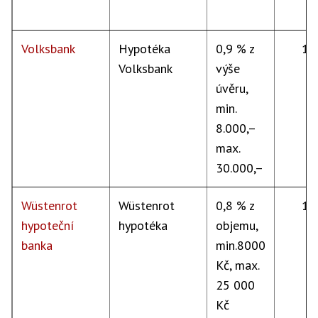
Volksbank
Hypotéka
0,9 % z
15
Volksbank
výše
úvěru,
min.
8.000,–
max.
30.000,–
Wüstenrot
Wüstenrot
0,8 % z
15
hypoteční
hypotéka
objemu,
banka
min.8000
Kč, max.
25 000
Kč