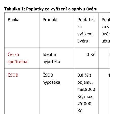
Tabulka 1: Poplatky za vyřízení a správu úvěru
Banka
Produkt
Poplatek
Popla
za
za ved
vyřízení
úvěro
úvěru
účtu
Česká
Ideální
0 Kč
20
spořitelna
hypotéka
ČSOB
ČSOB
0,8 % z
15
hypotéka
objemu,
min.8000
Kč, max.
25 000
Kč