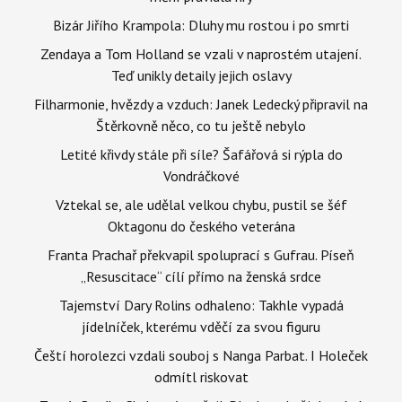
Bizár Jiřího Krampola: Dluhy mu rostou i po smrti
Zendaya a Tom Holland se vzali v naprostém utajení.
Teď unikly detaily jejich oslavy
Filharmonie, hvězdy a vzduch: Janek Ledecký připravil na
Štěrkovně něco, co tu ještě nebylo
Letité křivdy stále při síle? Šafářová si rýpla do
Vondráčkové
Vztekal se, ale udělal velkou chybu, pustil se šéf
Oktagonu do českého veterána
Franta Prachař překvapil spoluprací s Gufrau. Píseň
„Resuscitace“ cílí přímo na ženská srdce
Tajemství Dary Rolins odhaleno: Takhle vypadá
jídelníček, kterému vděčí za svou figuru
Čeští horolezci vzdali souboj s Nanga Parbat. I Holeček
odmítl riskovat