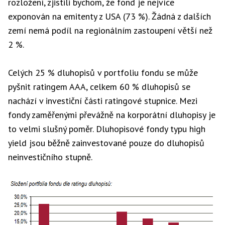
rozložení, zjistili bychom, že fond je nejvíce
exponován na emitenty z USA (73 %). Žádná z dalších
zemí nemá podíl na regionálním zastoupení větší než
2 %.
Celých 25 % dluhopisů v portfoliu fondu se může
pyšnit ratingem AAA, celkem 60 % dluhopisů se
nachází v investiční části ratingové stupnice. Mezi
fondy zaměřenými převážně na korporátní dluhopisy je
to velmi slušný poměr. Dluhopisové fondy typu high
yield jsou běžně zainvestované pouze do dluhopisů
neinvestičního stupně.