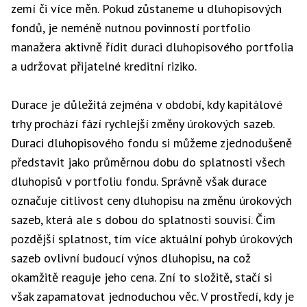
zemí či více měn. Pokud zůstaneme u dluhopisových
fondů, je neméně nutnou povinností portfolio
manažera aktivně řídit duraci dluhopisového portfolia
a udržovat přijatelné kreditní riziko.
Durace je důležitá zejména v období, kdy kapitálové
trhy prochází fází rychlejší změny úrokových sazeb.
Duraci dluhopisového fondu si můžeme zjednodušeně
představit jako průměrnou dobu do splatnosti všech
dluhopisů v portfoliu fondu. Správně však durace
označuje citlivost ceny dluhopisu na změnu úrokových
sazeb, která ale s dobou do splatnosti souvisí. Čím
pozdější splatnost, tím více aktuální pohyb úrokových
sazeb ovlivní budoucí výnos dluhopisu, na což
okamžitě reaguje jeho cena. Zní to složitě, stačí si
však zapamatovat jednoduchou věc. V prostředí, kdy je