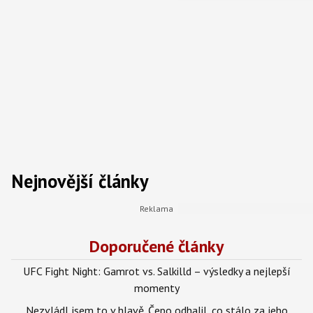
Nejnovější články
Doporučené články
UFC Fight Night: Gamrot vs. Salkilld – výsledky a nejlepší
momenty
Nezvládl jsem to v hlavě. Čepo odhalil, co stálo za jeho