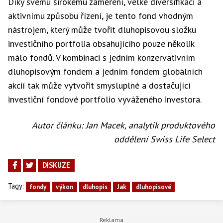
Díky svému širokému zaměření, velké diversifikaci a
aktivnímu způsobu řízení, je tento fond vhodným
nástrojem, který může tvořit dluhopisovou složku
investičního portfolia obsahujícího pouze několik
málo fondů. V kombinaci s jedním konzervativním
dluhopisovým fondem a jedním fondem globálních
akcií tak může vytvořit smysluplné a dostačující
investiční fondové portfolio vyváženého investora.
Autor článku: Jan Macek, analytik produktového
oddělení Swiss Life Select
DISKUZE
Tagy:
fondy
výkon
dluhopis
Jak
dluhopisové