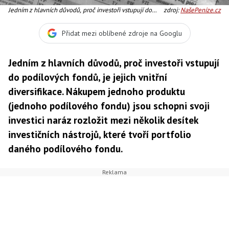
Jedním z hlavních důvodů, proč investoři vstupují do
zdroj:
NašePeníze.cz
podílových fondů, je jejich vnitřní diversifikace.
Nákupem jednoho produktu (jednoho podílového
Přidat mezi oblíbené zdroje na Googlu
fondu) jsou schopni svoji investici naráz rozložit mezi
několik desítek investičních nástrojů, které tvoří
Jedním z hlavních důvodů, proč investoři vstupují
do podílových fondů, je jejich vnitřní
diversifikace. Nákupem jednoho produktu
(jednoho podílového fondu) jsou schopni svoji
investici naráz rozložit mezi několik desítek
investičních nástrojů, které tvoří portfolio
daného podílového fondu.