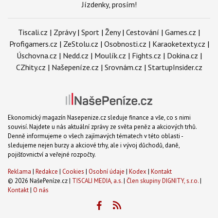
Jízdenky, prosím!
Tiscali.cz
|
Zprávy
|
Sport
|
Ženy
|
Cestování
|
Games.cz
|
Profigamers.cz
|
ZeStolu.cz
|
Osobnosti.cz
|
Karaoketexty.cz
|
Úschovna.cz
|
Nedd.cz
|
Moulík.cz
|
Fights.cz
|
Dokina.cz
|
CZhity.cz
|
Našepeníze.cz
|
Srovnám.cz
|
StartupInsider.cz
Ekonomický magazín Nasepenize.cz sleduje finance a vše, co s nimi
souvisí. Najdete u nás aktuální zprávy ze světa peněz a akciových trhů.
Denně informujeme o všech zajímavých tématech v této oblasti -
sledujeme nejen burzy a akciové trhy, ale i vývoj důchodů, daně,
pojišťovnictví a veřejné rozpočty.
Reklama
|
Redakce
|
Cookies
|
Osobní údaje
|
Kodex
|
Kontakt
© 2026 NašePeníze.cz |
TISCALI MEDIA, a.s.
|
Člen skupiny DIGNITY, s.r.o.
|
Kontakt
|
O nás