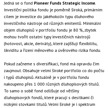
Jedná se o fond
Pioneer Funds Strategic Income
.
Investiční politika fondu je poměrně široká, primárním
cílem je investice do jakéhokoliv typu dluhového
investičního nástroje od různých emitentů. Minimální
objem dluhopisů v portfoliu fondu je 80 %, zbytek
mohou tvořit ostatní typy investičních nástrojů
(hotovost, akcie, deriváty), které zajišťují flexibilitu,
likviditu a řízení měnového a úvěrového rizika fondu.
Pokud začneme s diversifikací, fond má opravdu čím
zaujmout. Obsahuje velmi široké portfolio co do počtu
i typů dluhopisů. Aktuálně je v portfoliu fondu
nakoupeno přes 1 000 různých dluhopisových titulů.
To samo o sobě fond odlišuje od většiny
dluhopisových fondů, které pracují s desítkami či
nízkými stovkami titulů. Velmi široké je i spektrum