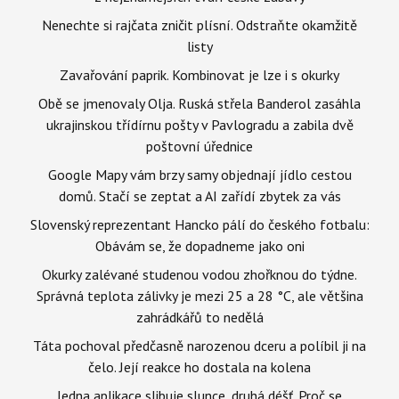
Nenechte si rajčata zničit plísní. Odstraňte okamžitě
listy
Zavařování paprik. Kombinovat je lze i s okurky
Obě se jmenovaly Olja. Ruská střela Banderol zasáhla
ukrajinskou třídírnu pošty v Pavlogradu a zabila dvě
poštovní úřednice
Google Mapy vám brzy samy objednají jídlo cestou
domů. Stačí se zeptat a AI zařídí zbytek za vás
Slovenský reprezentant Hancko pálí do českého fotbalu:
Obávám se, že dopadneme jako oni
Okurky zalévané studenou vodou zhořknou do týdne.
Správná teplota zálivky je mezi 25 a 28 °C, ale většina
zahrádkářů to nedělá
Táta pochoval předčasně narozenou dceru a políbil ji na
čelo. Její reakce ho dostala na kolena
Jedna aplikace slibuje slunce, druhá déšť. Proč se