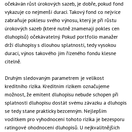
očekáván růst úrokových sazeb, je dobře, pokud fond
vykazuje co nejmenší duraci. Takový fond co nejvíce
zabraňuje poklesu svého výnosu, který je při růstu
úrokových sazeb (které nutně znamenají pokles cen
dluhopisů) očekávatelný. Pokud portfolio manažer
drží dluhopisy s dlouhou splatností, tedy vysokou
durací, výnos takového jím řízeného fondu klesne
citelně.
Druhým sledovaným parametrem je velikost
kreditního rizika. Kreditním rizikem označujeme
možnost, že emitent dluhopisu nebude schopen při
splatnosti dluhopisu dostát svému závazku a dluhopis
se tedy stane prakticky bezcenným. Nejlepším
vodítkem pro vyhodnocení tohoto rizika je bezesporu
ratingové ohodnocení dluhopisů. U nejkvalitnějších