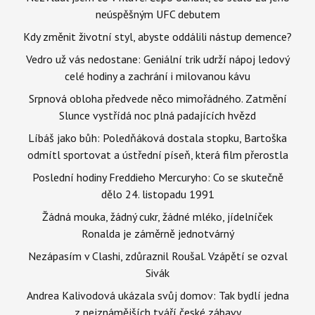
neúspěšným UFC debutem
Kdy změnit životní styl, abyste oddálili nástup demence?
Vedro už vás nedostane: Geniální trik udrží nápoj ledový
celé hodiny a zachrání i milovanou kávu
Srpnová obloha předvede něco mimořádného. Zatmění
Slunce vystřídá noc plná padajících hvězd
Líbáš jako bůh: Poledňáková dostala stopku, Bartoška
odmítl sportovat a ústřední píseň, která film přerostla
Poslední hodiny Freddieho Mercuryho: Co se skutečně
dělo 24. listopadu 1991
Žádná mouka, žádný cukr, žádné mléko, jídelníček
Ronalda je záměrně jednotvárný
Nezápasím v Clashi, zdůraznil Roušal. Vzápětí se ozval
Sivák
Andrea Kalivodová ukázala svůj domov: Tak bydlí jedna
z nejznámějších tváří české zábavy