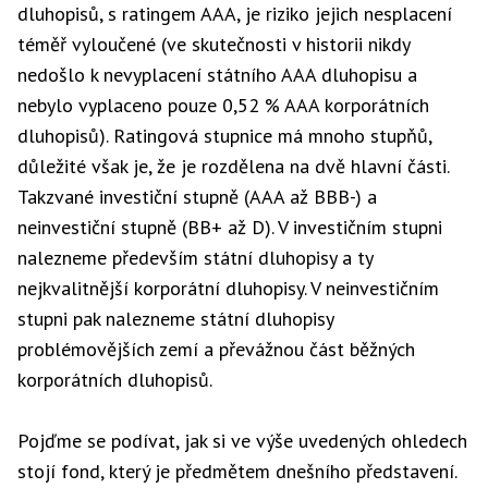
dluhopisů, s ratingem AAA, je riziko jejich nesplacení
téměř vyloučené (ve skutečnosti v historii nikdy
nedošlo k nevyplacení státního AAA dluhopisu a
nebylo vyplaceno pouze 0,52 % AAA korporátních
dluhopisů). Ratingová stupnice má mnoho stupňů,
důležité však je, že je rozdělena na dvě hlavní části.
Takzvané investiční stupně (AAA až BBB-) a
neinvestiční stupně (BB+ až D). V investičním stupni
nalezneme především státní dluhopisy a ty
nejkvalitnější korporátní dluhopisy. V neinvestičním
stupni pak nalezneme státní dluhopisy
problémovějších zemí a převážnou část běžných
korporátních dluhopisů.
Pojďme se podívat, jak si ve výše uvedených ohledech
stojí fond, který je předmětem dnešního představení.