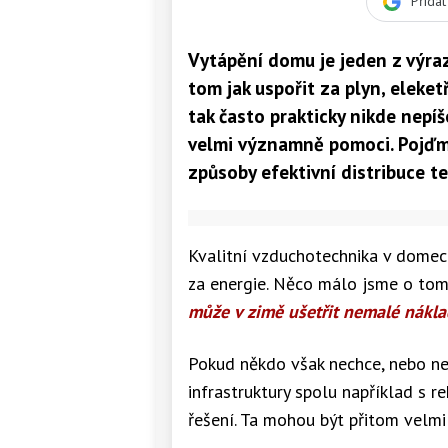
Přida
Vytápění domu je jeden z výraz
tom jak uspořit za plyn, eleket
tak často prakticky nikde nepíš
velmi významně pomoci. Pojďme
způsoby efektivní distribuce tep
Kvalitní vzduchotechnika v domech 
za energie. Něco málo jsme o tom
může v zimě ušetřit nemalé nákl
Pokud někdo však nechce, nebo n
infrastruktury spolu například s r
řešení. Ta mohou být přitom velmi