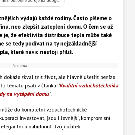
t mezi oblíbené zdroje na Googlu
nějších výdajů každé rodiny. Často píšeme o
řinu, neo zlepšit zateplení domu. O čem se už
e je, že efektivita distribuce tepla může také
 se tedy podívat na ty nejzákladnější
la, které navíc nestojí příliš.
dokáže zkvalitnit život, ale hlavně ušetřit peníze
to tématu psali v článku
"
Kvalitní vzduchotechnika
ady na vytápění domu
"
.
emůže do kompletní vzduchotechnické
ekuperací investovat, jsou i levnější, kompromisní
 elegantní a nabídnout dvojí užitek.