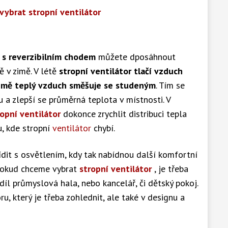
 vybrat stropní ventilátor
s reverzibilním chodem
můžete dposáhnout
ně v zimě. V létě
stropní ventilátor tlačí vzduch
imě teplý vzduch směšuje se studeným
. Tím se
 a zlepší se průměrná teplota v místnosti. V
ropní ventilátor
dokonce zrychlit distribuci tepla
u, kde stropní
ventilátor
chybí.
dit s osvětlením, kdy tak nabídnou další komfortní
 Pokud chceme vybrat
stropní ventilátor
, je třeba
zdíl průmyslová hala, nebo kancelář, či dětský pokoj.
ru, který je třeba zohlednit, ale také v designu a