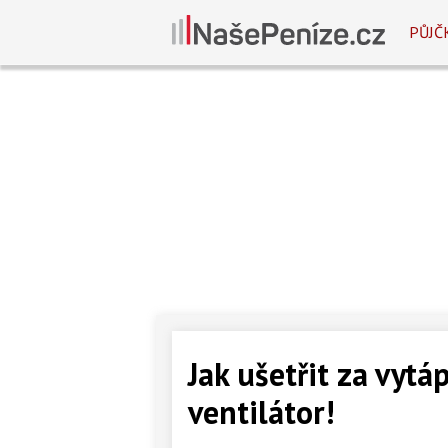
PŮJČ
Jak ušetřit za vyt
ventilátor!