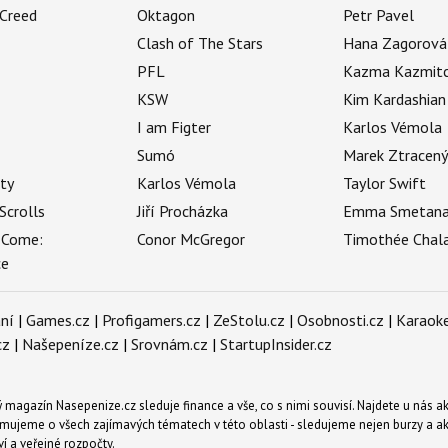
 Creed
Oktagon
Petr Pavel
Clash of The Stars
Hana Zagorová
PFL
Kazma Kazmit
KSW
Kim Kardashian
I am Figter
Karlos Vémola
Sumó
Marek Ztracen
uty
Karlos Vémola
Taylor Swift
Scrolls
Jiří Procházka
Emma Smetan
 Come:
Conor McGregor
Timothée Chal
ce
ní
|
Games.cz
|
Profigamers.cz
|
ZeStolu.cz
|
Osobnosti.cz
|
Karaoke
cz
|
Našepeníze.cz
|
Srovnám.cz
|
StartupInsider.cz
magazín Nasepenize.cz sleduje finance a vše, co s nimi souvisí. Najdete u nás ak
mujeme o všech zajímavých tématech v této oblasti - sledujeme nejen burzy a akci
ví a veřejné rozpočty.