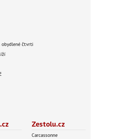
 obydlené čtvrti
íží
č
.cz
Zestolu.cz
Carcassonne