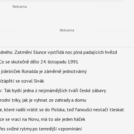
ného. Zatmění Slunce vystřídá noc plná padajících hvězd
Co se skutečně dělo 24. listopadu 1991
 jídelníček Ronalda je záměrně jednotvárný
Vzápětí se ozval Sivák
 Tak bydlí jedna z nejznámějších tváří české zábavy
rodní triky, jak je vyhnat ze zahrady a domu
 které radili vrátit se do Polska, teď fanoušci nestačí tleskat
ace se vrací na Novu, má to ale jeden háček
 přes svižné rytmy po temnější vzpomínání