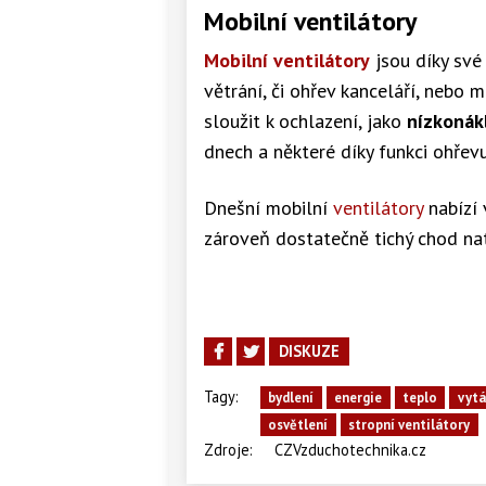
Mobilní ventilátory
Mobilní ventilátory
jsou díky své 
větrání, či ohřev kanceláří, nebo
sloužit k ochlazení,
jako
nízkonák
dnech a některé díky funkci ohřevu
Dnešní mobilní
ventilátory
nabízí 
zároveň dostatečně tichý chod nato
DISKUZE
Tagy:
bydlení
energie
teplo
vytá
osvětlení
stropní ventilátory
Zdroje:
CZVzduchotechnika.cz