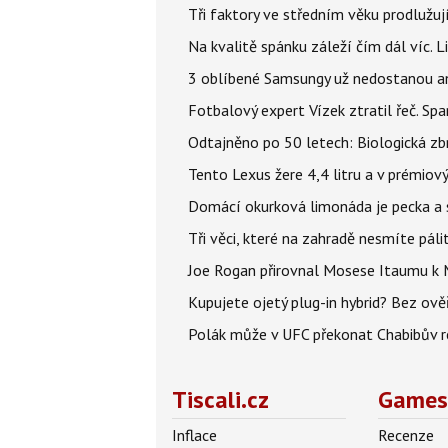
Tři faktory ve středním věku prodlužuj
Na kvalitě spánku záleží čím dál víc. L
3 oblíbené Samsungy už nedostanou ani 
Fotbalový expert Vízek ztratil řeč. S
Odtajněno po 50 letech: Biologická zbr
Tento Lexus žere 4,4 litru a v prémiov
Domácí okurková limonáda je pecka a sn
Tři věci, které na zahradě nesmíte páli
Joe Rogan přirovnal Mosese Itaumu k 
Kupujete ojetý plug-in hybrid? Bez ově
Polák může v UFC překonat Chabibův r
Tiscali.cz
Games
Inflace
Recenze