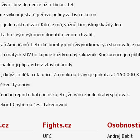
í život bez demence až o třináct let
idé vykupují staré péřové peřiny za tisíce korun
jednu aktualizaci. Kdo je má, vážně tím riskuje každý den
parta ho svým výkonem donutila jenom chválit
aň Američanů. Letecké bomby plnili živými komáry a shazovali je na
ých malých SUV ho kupuje každý druhý zákazník. Konkurence jen přihl
adno ji připravíte z vlastní úrody
t, i když to dělá celá ulice. Za mokrou trávu je pokuta až 150 000 K
Mikeu Tysonovi
řeného reportu baterie riskujete, že vám zbude drahý spalovák
ekord. Chybí mu šest takedownů
.cz
Fights.cz
Osobnosti
UFC
Andrej Babiš