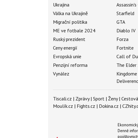
Ukrajina
Assassin's
Válka na Ukrajině
Starfield
Migrační politika
GTA
ME ve fotbale 2024
Diablo IV
Ruský prezident
Forza
Ceny energií
Fortnite
Evropská unie
Call of D
Penzijní reforma
The Elder 
Vynález
Kingdome
Deliveren
Tiscali.cz
|
Zprávy
|
Sport
|
Ženy
|
Cestová
Moulík.cz
|
Fights.cz
|
Dokina.cz
|
CZhity.
Ekonomický 
Denně infor
pojišťovnict