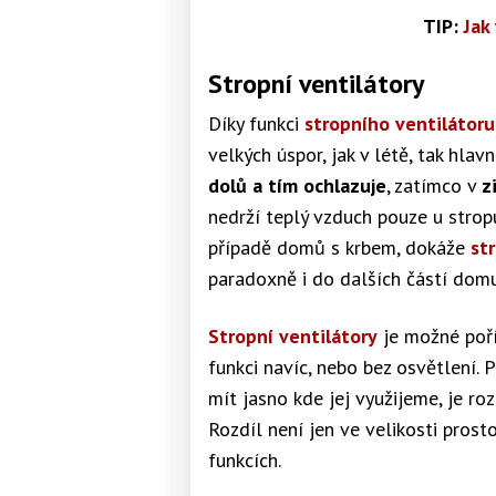
TIP:
Jak
Stropní ventilátory
Díky funkci
stropního ventilátoru
velkých úspor, jak v létě, tak hlav
dolů a tím ochlazuje
, zatímco v
z
nedrží teplý vzduch pouze u stropu
případě domů s krbem, dokáže
st
paradoxně i do dalších částí dom
Stropní ventilátory
je možné poří
funkci navíc, nebo bez osvětlení.
mít jasno kde jej využijeme, je ro
Rozdíl není jen ve velikosti prosto
funkcích.