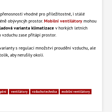
přenosnosti vhodné pro příležitostné, i stálé
 méně obývyncýh prostor.
Mobilní ventilátory
mohou
ladová varianta klimatizace
v horkých letních
 vzduchu zase přitápí prostor.
varianty s regulací množství proudění vzduchu, ale
lik, aby nerušily okolí.
pění
ventilátory
vzduchotechnika
mobilní ventilátory