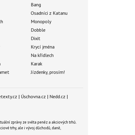
Bang
Osadníci z Katanu
ch
Monopoly
Dobble
Dixit
ý
Krycí jména
Na křídlech
a
Karak
amet
Jízdenky, prosím!
texty.cz
|
Úschovna.cz
|
Nedd.cz
|
tuální zprávy ze světa peněz a akciových trhů.
ové trhy, ale i vývoj důchodů, daně,