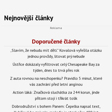
Nejnovější články
Doporučené články
„Slavím, že nebudu mít děti." Kovalová vyřešila otázku
jednou provždy, litovat prý nebude
Ústřice dokázaly vyfiltrovat celý Chesapeake Bay za
týden, dnes to trvá přes rok
Z auta rovnou na neschopenku? Pravidlo 5 minut, které
vás zachrání před letní angínou
Action láká: Značková sluchátka za 244 korun, jinde
přitom stojí i třikrát tolik
Dobrodružství s bohem Panem: Čepelka napsal text,