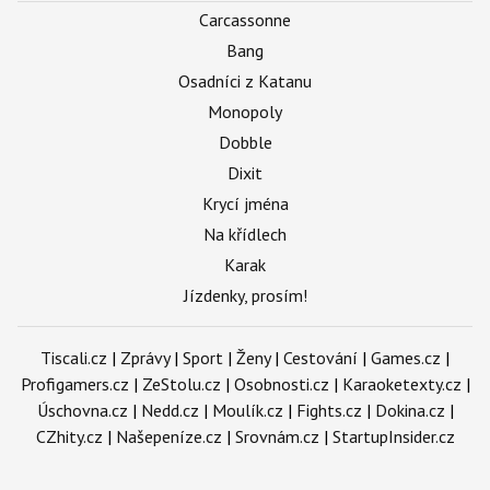
Carcassonne
Bang
Osadníci z Katanu
Monopoly
Dobble
Dixit
Krycí jména
Na křídlech
Karak
Jízdenky, prosím!
Tiscali.cz
|
Zprávy
|
Sport
|
Ženy
|
Cestování
|
Games.cz
|
Profigamers.cz
|
ZeStolu.cz
|
Osobnosti.cz
|
Karaoketexty.cz
|
Úschovna.cz
|
Nedd.cz
|
Moulík.cz
|
Fights.cz
|
Dokina.cz
|
CZhity.cz
|
Našepeníze.cz
|
Srovnám.cz
|
StartupInsider.cz