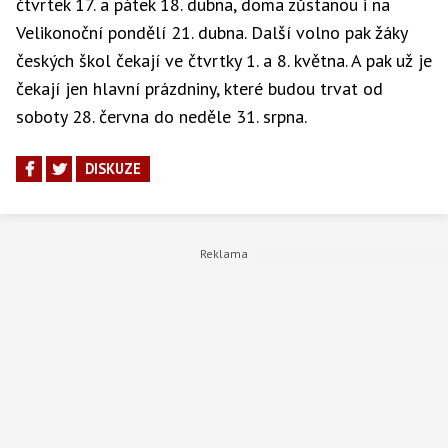
čtvrtek 17. a pátek 18. dubna, doma zůstanou i na
Velikonoční pondělí 21. dubna. Další volno pak žáky
českých škol čekají ve čtvrtky 1. a 8. května. A pak už je
čekají jen hlavní prázdniny, které budou trvat od
soboty 28. června do neděle 31. srpna.
DISKUZE