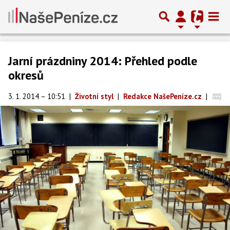
Jarní prázdniny 2014: Přehled podle
okresů
3. 1. 2014 – 10:51
|
Životní styl
|
Redakce NašePeníze.cz
|