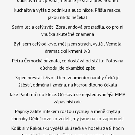
Kubišová ho zpívala, melodie je stará přes 400 let
Kuchařová vyšla z podniku a auto nikde. Přišla reakce,
jakou nikdo nečekal
Sedm let a celý svět: Zora Jandová prozradila, co pro ni
vnučka skutečně znamená
Byl jsem celý od krve, měl jsem strach, vylíčil Vémola
dramatické krmení lvů
Petra Černocká přiznala, co dostává od státu: Polovina
důchodu jde okamžitě zpět
Srpen převrátí život třem znamením naruby. Čeká je
štěstí, odměna i změna, na kterou dlouho čekala
Jake Paul míří do klece. Očekává se nejsledovanější MMA
zápas historie
Papriky zalité mlékem rostou rychleji a méně chytají
choroby. Dědečkové to věděli, my jsme na to zapomněli
Kolik si v Rakousku vydělá uklízečka v hotelu za 8 hodin