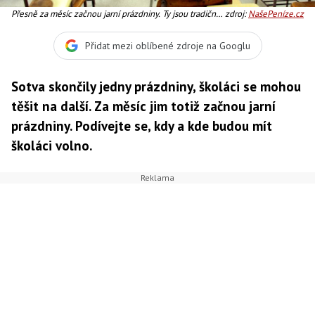
Přesně za měsíc začnou jarní prázdniny. Ty jsou tradičně
zdroj:
NašePeníze.cz
rozloženy po celý únor a první polovinu března. Výhodu
mají školáci z Mladoboleslavska, Příbramska, Táborska,
Přidat mezi oblíbené zdroje na Googlu
Prachaticka, Strakonicka, Chomutovska, Mostecka,
Jičínska, Rychnovska, Olomoucka, Šumper
Sotva skončily jedny prázdniny, školáci se mohou
těšit na další. Za měsíc jim totiž začnou jarní
prázdniny. Podívejte se, kdy a kde budou mít
školáci volno.