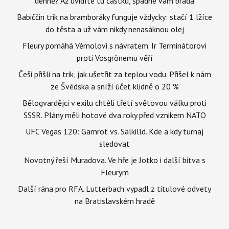
denně? Až uvidíte tu částku, spadne vám brada
Babiččin trik na bramboráky funguje vždycky: stačí 1 lžíce
do těsta a už vám nikdy nenasáknou olej
Fleury pomáhá Vémolovi s návratem. Ir Terminátorovi
proti Vosgrönemu věří
Češi přišli na trik, jak ušetřit za teplou vodu. Přišel k nám
ze Švédska a sníží účet klidně o 20 %
Bělogvardějci v exilu chtěli třetí světovou válku proti
SSSR. Plány měli hotové dva roky před vznikem NATO
UFC Vegas 120: Gamrot vs. Salkilld. Kde a kdy turnaj
sledovat
Novotný řeší Muradova. Ve hře je Jotko i další bitva s
Fleurym
Další rána pro RFA. Lutterbach vypadl z titulové odvety
na Bratislavském hradě