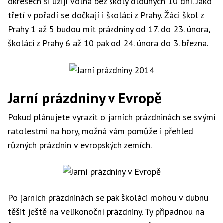
okresech si užijí volna bez školy dlouhých 10 dní. Jako
třetí v pořadí se dočkají i školáci z Prahy. Žáci škol z
Prahy 1 až 5 budou mít prázdniny od 17. do 23. února,
školáci z Prahy 6 až 10 pak od 24. února do 3. března.
Jarní prázdniny v Evropě
Pokud plánujete vyrazit o jarních prázdninách se svými
ratolestmi na hory, možná vám pomůže i přehled
různých prázdnin v evropských zemích.
Po jarních prázdninách se pak školáci mohou v dubnu
těšit ještě na velikonoční prázdniny. Ty připadnou na