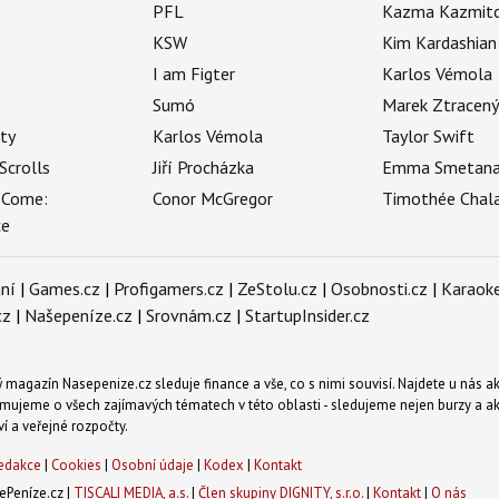
PFL
Kazma Kazmit
KSW
Kim Kardashian
I am Figter
Karlos Vémola
Sumó
Marek Ztracen
uty
Karlos Vémola
Taylor Swift
Scrolls
Jiří Procházka
Emma Smetan
 Come:
Conor McGregor
Timothée Chal
ce
ní
|
Games.cz
|
Profigamers.cz
|
ZeStolu.cz
|
Osobnosti.cz
|
Karaoke
cz
|
Našepeníze.cz
|
Srovnám.cz
|
StartupInsider.cz
magazín Nasepenize.cz sleduje finance a vše, co s nimi souvisí. Najdete u nás ak
mujeme o všech zajímavých tématech v této oblasti - sledujeme nejen burzy a akci
ví a veřejné rozpočty.
edakce
|
Cookies
|
Osobní údaje
|
Kodex
|
Kontakt
Peníze.cz |
TISCALI MEDIA, a.s.
|
Člen skupiny DIGNITY, s.r.o.
|
Kontakt
|
O nás