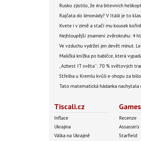
Rusko zjistilo, že éra bitevních helikopt
Rajčata do limonády? V Itálii je to klas
Kvete i v zimě a stačí mu kousek kořín
Nejhloupější znamení zvěrokruhu: 4 hl
Ve vzduchu vydržel jen devět minut. L
Maličká knížka po babičce, která vypad
„Azbest IT světa“: 70 % světových tra
Střelba u Kremlu kvůli e-shopu za bilio
Tato matematická hádanka nachytala už t
Tiscali.cz
Games
Inflace
Recenze
Ukrajina
Assassin's
Válka na Ukrajině
Starfield