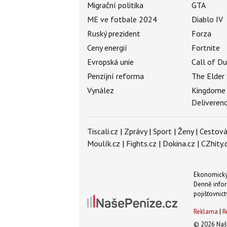
Migrační politika
GTA
ME ve fotbale 2024
Diablo IV
Ruský prezident
Forza
Ceny energií
Fortnite
Evropská unie
Call of D
Penzijní reforma
The Elder 
Vynález
Kingdome
Deliveren
Tiscali.cz
|
Zprávy
|
Sport
|
Ženy
|
Cestová
Moulík.cz
|
Fights.cz
|
Dokina.cz
|
CZhity.
Ekonomický 
Denně infor
pojišťovnict
Reklama
|
R
© 2026 Naše