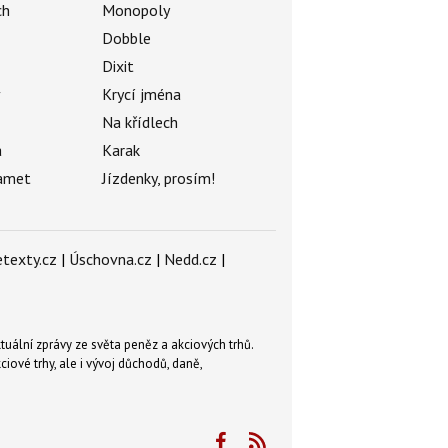
ch
Monopoly
Dobble
Dixit
ý
Krycí jména
Na křídlech
a
Karak
amet
Jízdenky, prosím!
texty.cz
|
Úschovna.cz
|
Nedd.cz
|
tuální zprávy ze světa peněz a akciových trhů.
ové trhy, ale i vývoj důchodů, daně,