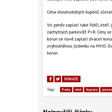
Cena dlouhodobých kupónů zůstan
Víc peněz zaplatí také řidiči, kteř
záchytných parkovišť P+R. Ceny se
korun se nově zaplatí dvacet koru
zvýhodněnou jízdenku na MHD. Dos
korun.
DISKUZE
Tagy:
Praha
mhd
doprava
peníze