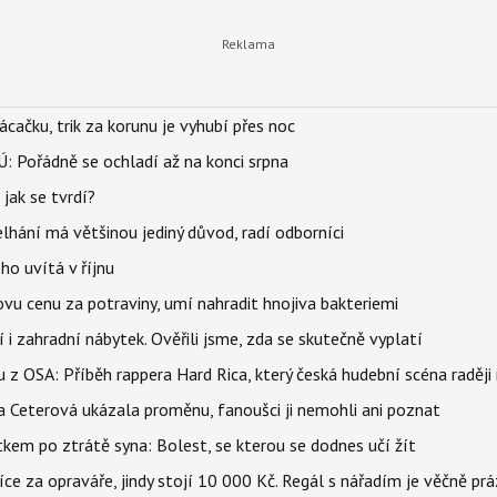
ačku, trik za korunu je vyhubí přes noc
: Pořádně se ochladí až na konci srpna
jak se tvrdí?
elhání má většinou jediný důvod, radí odborníci
ho uvítá v říjnu
vu cenu za potraviny, umí nahradit hnojiva bakteriemi
 i zahradní nábytek. Ověřili jsme, zda se skutečně vyplatí
 z OSA: Příběh rappera Hard Rica, který česká hudební scéna raději 
la Ceterová ukázala proměnu, fanoušci ji nemohli ani poznat
kem po ztrátě syna: Bolest, se kterou se dodnes učí žít
íce za opraváře, jindy stojí 10 000 Kč. Regál s nářadím je věčně pr