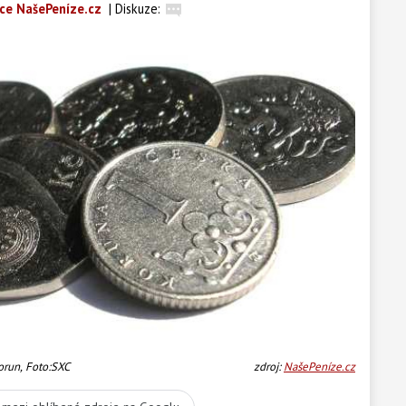
ce NašePeníze.cz
|
Diskuze:
korun, Foto:SXC
zdroj:
NašePeníze.cz