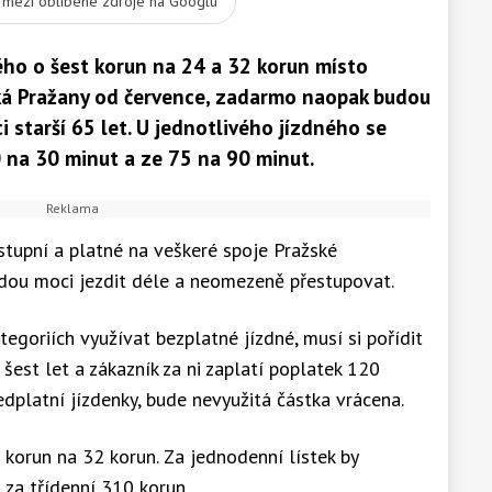
t mezi oblíbené zdroje na Googlu
ho o šest korun na 24 a 32 korun místo
ká Pražany od července, zadarmo naopak budou
i starší 65 let. U jednotlivého jízdného se
 na 30 minut a ze 75 na 90 minut.
tupní a platné na veškeré spoje Pražské
udou moci jezdit déle a neomezeně přestupovat.
egoriích využívat bezplatné jízdné, musí si pořídit
šest let a zákazník za ni zaplatí poplatek 120
předplatní jízdenky, bude nevyužitá částka vrácena.
 korun na 32 korun. Za jednodenní lístek by
a za třídenní 310 korun.