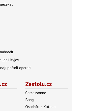
 nečekali
nahradit
 jde i Kyjev
znají pořadí operací
.cz
Zestolu.cz
Carcassonne
Bang
Osadníci z Katanu