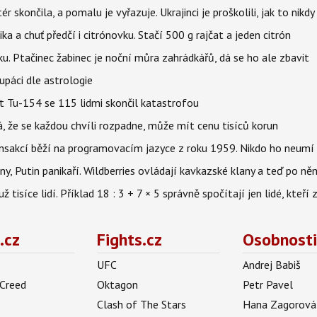
ér skončila, a pomalu je vyřazuje. Ukrajinci je proškolili, jak to nikdy
ika a chuť předčí i citrónovku. Stačí 500 g rajčat a jeden citrón
ku. Ptačinec žabinec je noční můra zahrádkářů, dá se ho ale zbavit
upáci dle astrologie
et Tu-154 se 115 lidmi skončil katastrofou
á, že se každou chvíli rozpadne, může mít cenu tisíců korun
nsakcí běží na programovacím jazyce z roku 1959. Nikdo ho neumí 
ny, Putin panikaří. Wildberries ovládají kavkazské klany a teď po něm
isíce lidí. Příklad 18 : 3 + 7 × 5 správně spočítají jen lidé, kteří 
.cz
Fights.cz
Osobnosti
UFC
Andrej Babiš
 Creed
Oktagon
Petr Pavel
Clash of The Stars
Hana Zagorová