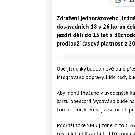
Přida
Zdražení jednorázového jízdné
dosavadních 18 a 26 korun če
jezdit děti do 15 let a důchodc
prodlouží časová platnost z 20
Obě jízdenky budou nově plně přes
integrované dopravy. Lidé tedy b
Aby mohli Pražané v uvedených kat
kartu opencard. Vydávána bude na 
korun. Těm, kteří si již zakoupili 
Podraží také SMS jízdné, a to z 26
cestující měli zaplatit 110 korun 