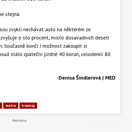
e stejná.
í jsou zvyklí nechávat auto na některém ze
 zvyšuje o sto procent, místo dosavadních deseti
n. Současně končí i možnost zakoupit si
ud stálo zpáteční jízdné 40 korun, celodenní 80
-
Denisa Šindlerová | MED
metro
tramvaj