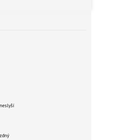
neslyší
ázdný