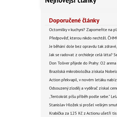
Nejnovější články
Doporučené články
Octomilky v kuchyni? Zapomeňte na plác
Předpověď, kterou nikdo nechtěl. ČHMÚ
Je běhání dole bez opravdu tak zdravé, 
Jak se radovat z orchideje celá léta? S
Don Toliver přijede do Prahy: O2 arena 
Brazilská mikrobioložka získala Nobelo
Action překvapil, v novém letáku nabízí
Odsouzený zloděj a vyděrač získal cenu
„Tentokrát píšu příběh podle sebe." Le
Stanislav Hložek si prošel velkým smut
Krabička za 125 Kč z Actionu ušetří tis