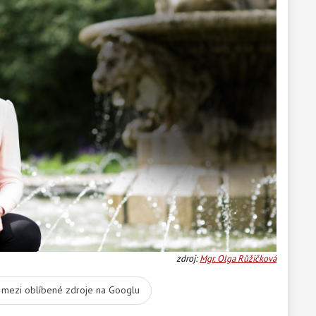
zdroj:
Mgr. Olga Růžičková
t mezi oblíbené zdroje na Googlu