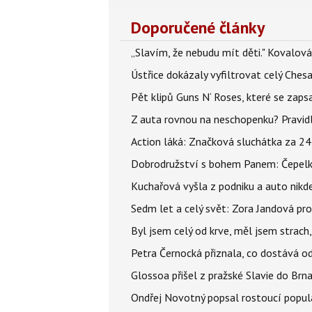
Doporučené články
„Slavím, že nebudu mít děti." Kovalová
Ústřice dokázaly vyfiltrovat celý Ches
Pět klipů Guns N‘ Roses, které se zapsa
Z auta rovnou na neschopenku? Pravidl
Action láká: Značková sluchátka za 244 k
Dobrodružství s bohem Panem: Čepelka 
Kuchařová vyšla z podniku a auto nikde.
Sedm let a celý svět: Zora Jandová pr
Byl jsem celý od krve, měl jsem strach
Petra Černocká přiznala, co dostává o
Glossoa přišel z pražské Slavie do Brna
Ondřej Novotný popsal rostoucí popula