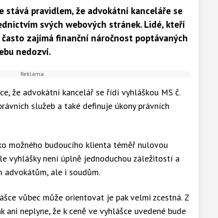
se stává pravidlem, že advokátní kanceláře se
ednictvím svých webových stránek. Lidé, kteří
mi často zajímá finanční náročnost poptávaných
webu nedozví.
, že advokátní kancelář se řídí vyhláškou MS č.
právních služeb a také definuje úkony právních
ko možného budoucího klienta téměř nulovou
e vyhlášky není úplně jednoduchou záležitostí a
m advokátům, ale i soudům.
lášce vůbec může orientovat je pak velmi zcestná. Z
k ani neplyne, že k ceně ve vyhlášce uvedené bude