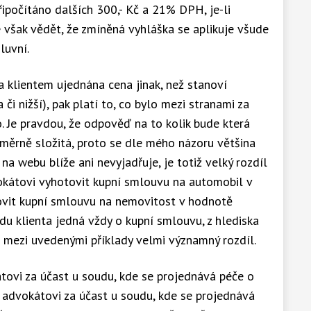
ipočítáno dalších 300,- Kč a 21% DPH, je-li
 však vědět, že zmíněná vyhláška se aplikuje všude
luvní.
 klientem ujednána cena jinak, než stanoví
či nižší), pak platí to, co bylo mezi stranami za
. Je pravdou, že odpověď na to kolik bude která
poměrně složitá, proto se dle mého názoru většina
na webu blíže ani nevyjadřuje, je totiž velký rozdíl
okátovi vyhotovit kupní smlouvu na automobil v
ovit kupní smlouvu na nemovitost v hodnotě
edu klienta jedná vždy o kupní smlouvu, z hlediska
je mezi uvedenými příklady velmi významný rozdíl.
átovi za účast u soudu, kde se projednává péče o
e advokátovi za účast u soudu, kde se projednává