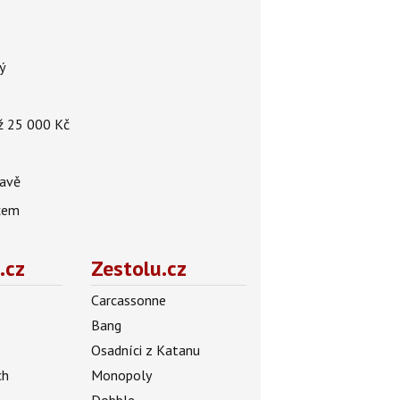
ý
až 25 000 Kč
tavě
ačem
.cz
Zestolu.cz
Carcassonne
Bang
Osadníci z Katanu
ch
Monopoly