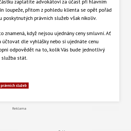
částku zaplatíte advokátovi za účast při hlavním
čin loupeže, přitom z pohledu klienta se opět pořád
u poskytnutých právních služeb však nikoliv.
 to znamená, když nejsou ujednány ceny smluvní. Ať
 účtovat dle vyhlášky nebo si ujednáte cenu
opni odpovědět na to, kolik Vás bude jednotlivý
 služba stát.
 právních služeb