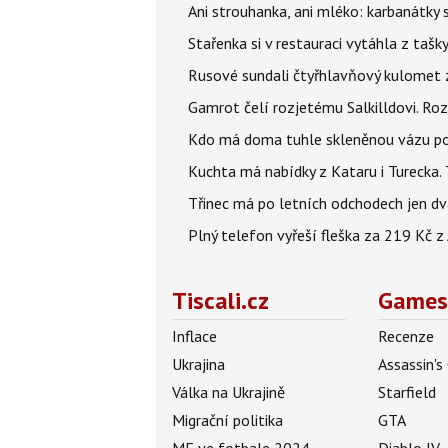
Ani strouhanka, ani mléko: karbanátky
Stařenka si v restauraci vytáhla z tašky
Rusové sundali čtyřhlavňový kulomet z 
Gamrot čelí rozjetému Salkilldovi. Ro
Kdo má doma tuhle skleněnou vázu po 
Kuchta má nabídky z Kataru i Turecka.
Třinec má po letních odchodech jen dv
Plný telefon vyřeší fleška za 219 Kč 
Tiscali.cz
Games
Inflace
Recenze
Ukrajina
Assassin's
Válka na Ukrajině
Starfield
Migrační politika
GTA