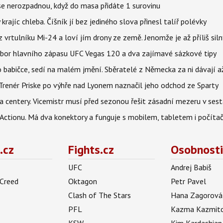
 se nerozpadnou, když do masa přidáte 1 surovinu
 krajíc chleba. Číšník jí bez jediného slova přinesl talíř polévky
vrtulníku Mi-24 a loví jím drony ze země. Jenomže je až příliš siln
zbor hlavního zápasu UFC Vegas 120 a dva zajímavé sázkové tipy
babičce, sedí na malém jmění. Sběratelé z Německa za ni dávají 
 Trenér Priske po výhře nad Lyonem naznačil jeho odchod ze Sparty
a centery. Vicemistr musí před sezonou řešit zásadní mezeru v ses
z Actionu. Má dva konektory a funguje s mobilem, tabletem i počít
.cz
Fights.cz
Osobnosti
UFC
Andrej Babiš
 Creed
Oktagon
Petr Pavel
Clash of The Stars
Hana Zagorová
PFL
Kazma Kazmit