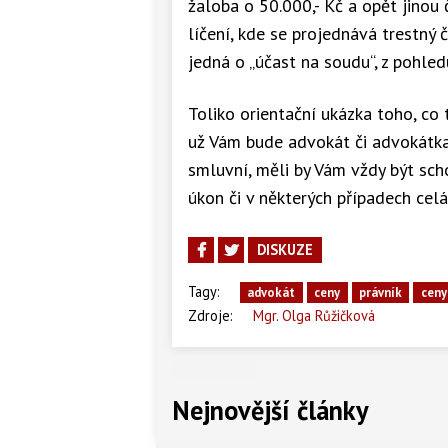
žaloba o 50.000,- Kč a opět jinou 
líčení, kde se projednává trestný 
jedná o „účast na soudu“, z pohled
Toliko orientační ukázka toho, co
už Vám bude advokát či advokátka
smluvní, měli by Vám vždy být sch
úkon či v některých případech celá
DISKUZE
Tagy:
advokát
ceny
právník
ceny
Zdroje:
Mgr. Olga Růžičková
Nejnovější články