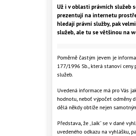
Už i v oblasti právních služeb 
prezentují na internetu prostř
hledají právní služby, pak vel
služeb, ale tu se většinou na 
Poměrně častým jevem je informace
177/1996 Sb., která stanoví ceny 
služeb.
Uvedená informace má pro Vás ja
hodnotu, neboť výpočet odměny dl
dělá někdy obtíže nejen samotný
Představa, že „laik“ se v dané vyh
uvedeného odkazu na vyhlášku, pa