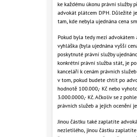
ke každému úkonu právní služby př
advokát plátcem DPH. Důležité je
tam, kde nebyla ujednána cena sm
Pokud byla tedy mezi advokátem a
vyhláška (byla ujednána vyšší cena 
poskytnuté právní služby ujednáno
konkrétní právní služba stát, je 
kanceláří k cenám právních služeb 
v tom, pokud budete chtít po adv
hodnotě 100.000,- Kč nebo vyhot
3.000.0000,- Kč. Ačkoliv se z pohl
právních služeb a jejich ocenění 
Jinou částku také zaplatíte advok
nezletilého, jinou částku zaplatít