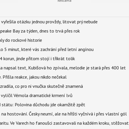
 vyřešila otázku jednou provždy, litovat prý nebude
apeake Bay za týden, dnes to trvá přes rok
ly do rockové historie
o 5 minut, které vás zachrání před letní angínou
orun, jinde přitom stojí i třikrát tolik
napsal text, Kubišová ho zpívala, melodie je stará přes 400 let
 Přišla reakce, jakou nikdo nečekal
ozradila, co pro ni vnučka skutečně znamená
, vylíčil Vémola dramatické krmení lvů
d státu: Polovina důchodu jde okamžitě zpět
 na hostování. Česky neumí, ale na hřišti vyčnívá i přes vlastní gól
ritu. Ve Varech ho fanoušci zastavovali na každém kroku, stěžovat 