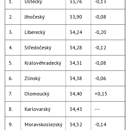
1.
Ústecký
33,76
-0,13
2.
Jihočeský
33,90
-0,08
3.
Liberecký
34,24
-0,20
4.
Středočeský
34,28
-0,12
5.
Královéhradecký
34,31
-0,08
6.
Zlínský
34,38
-0,06
7.
Olomoucký
34,40
+0,15
8.
Karlovarský
34,43
---
9.
Moravskoslezský
34,52
-0,14