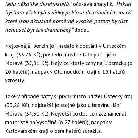
řádu několika desetihaléřů,“
očekává analytik.
„Pokud
bychom však byli svědky poklesu distribučních marží,
které jsou aktuálně poměrně vysoké, potom by růst
nemusel být tak dramatický,“
dodal.
Nejlevnější benzin je i nadále k dostání v Ústeckém
kraji (33,76 Kč), poslední místo stále patří jižní
Moravě (35,01 Kč). Nejvíce klesly ceny na Liberecku (o
20 haléřů), naopak v Olomouckém kraji o 15 haléřů
vzrostly.
Také v případě nafty si první místo udržel Ústecký kraj
(33,28 Kč), nejdražší je stejně jako u benzinu jižní
Morava (34,30 Kč). Největší pokles cen zaznamenali
motoristé na Vysočině (o 27 haléřů), naopak v
Karlovarském kraji o osm haléřů zdražila.