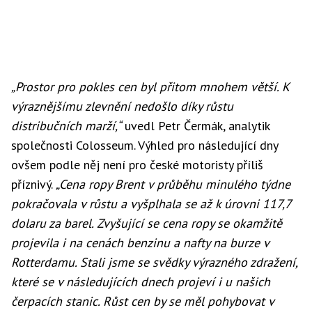
„Prostor pro pokles cen byl přitom mnohem větší. K
výraznějšímu zlevnění nedošlo díky růstu
distribučních marží,“
uvedl Petr Čermák, analytik
společnosti Colosseum. Výhled pro následující dny
ovšem podle něj není pro české motoristy příliš
příznivý.
„Cena ropy Brent v průběhu minulého týdne
pokračovala v růstu a vyšplhala se až k úrovni 117,7
dolaru za barel. Zvyšující se cena ropy se okamžitě
projevila i na cenách benzinu a nafty na burze v
Rotterdamu. Stali jsme se svědky výrazného zdražení,
které se v následujících dnech projeví i u našich
čerpacích stanic. Růst cen by se měl pohybovat v