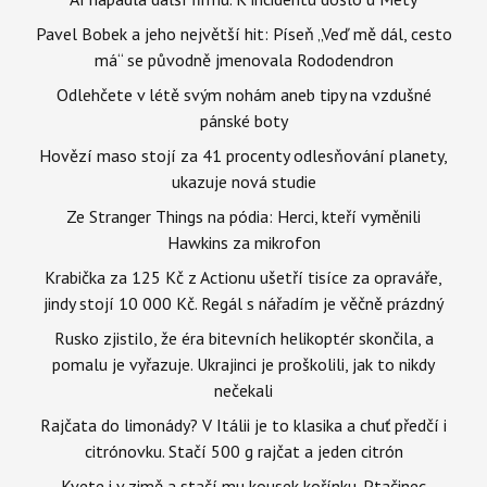
Pavel Bobek a jeho největší hit: Píseň „Veď mě dál, cesto
má“ se původně jmenovala Rododendron
Odlehčete v létě svým nohám aneb tipy na vzdušné
pánské boty
Hovězí maso stojí za 41 procenty odlesňování planety,
ukazuje nová studie
Ze Stranger Things na pódia: Herci, kteří vyměnili
Hawkins za mikrofon
Krabička za 125 Kč z Actionu ušetří tisíce za opraváře,
jindy stojí 10 000 Kč. Regál s nářadím je věčně prázdný
Rusko zjistilo, že éra bitevních helikoptér skončila, a
pomalu je vyřazuje. Ukrajinci je proškolili, jak to nikdy
nečekali
Rajčata do limonády? V Itálii je to klasika a chuť předčí i
citrónovku. Stačí 500 g rajčat a jeden citrón
Kvete i v zimě a stačí mu kousek kořínku. Ptačinec