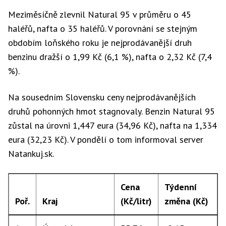
Meziměsíčně zlevnil Natural 95 v průměru o 45
haléřů, nafta o 35 haléřů. V porovnání se stejným
obdobím loňského roku je nejprodávanější druh
benzinu dražší o 1,99 Kč (6,1 %), nafta o 2,32 Kč (7,4
%).
Na sousedním Slovensku ceny nejprodávanějších
druhů pohonných hmot stagnovaly. Benzin Natural 95
zůstal na úrovni 1,447 eura (34,96 Kč), nafta na 1,334
eura (32,23 Kč). V pondělí o tom informoval server
Natankuj.sk.
Cena
Týdenní
Poř.
Kraj
(Kč/litr)
změna (Kč)