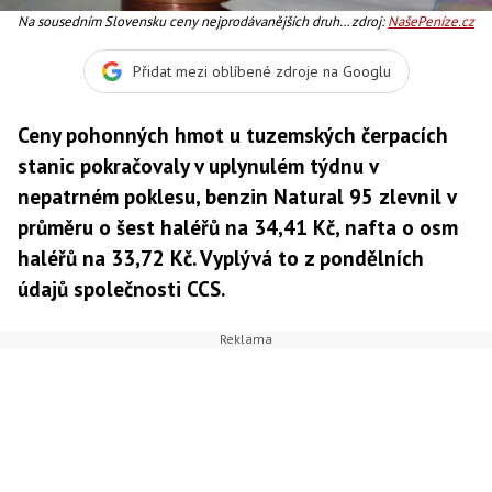
Na sousedním Slovensku ceny nejprodávanějších druhů
zdroj:
NašePeníze.cz
pohonných hmot stagnovaly., Foto:Radka Malcová
Přidat mezi oblíbené zdroje na Googlu
Ceny pohonných hmot u tuzemských čerpacích
stanic pokračovaly v uplynulém týdnu v
nepatrném poklesu, benzin Natural 95 zlevnil v
průměru o šest haléřů na 34,41 Kč, nafta o osm
haléřů na 33,72 Kč. Vyplývá to z pondělních
údajů společnosti CCS.