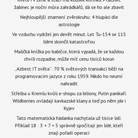
žabinec je noční můra zahrádkářů, dá se ho ale zbavit
Nejhloupější znamení zvěrokruhu: 4 hlupáci dle
astrologie
Ve vzduchu vydržel jen devět minut. Let Tu-154 se 115
lidmi skončil katastrofou
Maličká knížka po babičce, která vypadá, že se každou
chvíli rozpadne, může mít cenu tisíců korun
„Azbest IT světa“: 70 % světových transakcí běží na
programovacím jazyce z roku 1959. Nikdo ho neumí
nahradit
Střelba u Kremlu kvůli e-shopu za biliony, Putin panikaří.
Wildberries ovládají kavkazské klany a teď po něm jde i
Kyjev
Tato matematická hádanka nachytala už tisíce lidí.
Příklad 18 : 3 + 7 × 5 správně spočítají jen lidé, kteří
znají pořadí operací