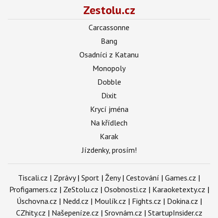
Zestolu.cz
Carcassonne
Bang
Osadníci z Katanu
Monopoly
Dobble
Dixit
Krycí jména
Na křídlech
Karak
Jízdenky, prosím!
Tiscali.cz
|
Zprávy
|
Sport
|
Ženy
|
Cestování
|
Games.cz
|
Profigamers.cz
|
ZeStolu.cz
|
Osobnosti.cz
|
Karaoketexty.cz
|
Úschovna.cz
|
Nedd.cz
|
Moulík.cz
|
Fights.cz
|
Dokina.cz
|
CZhity.cz
|
Našepeníze.cz
|
Srovnám.cz
|
StartupInsider.cz