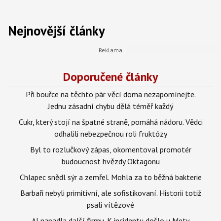
Nejnovější články
Doporučené články
Při bouřce na těchto pár věcí doma nezapomínejte.
Jednu zásadní chybu dělá téměř každý
Cukr, který stojí na špatné straně, pomáhá nádoru. Vědci
odhalili nebezpečnou roli fruktózy
Byl to rozlučkový zápas, okomentoval promotér
budoucnost hvězdy Oktagonu
Chlapec snědl sýr a zemřel. Mohla za to běžná bakterie
Barbaři nebyli primitivní, ale sofistikovaní. Historii totiž
psali vítězové
AI napadla další firmu. K incidentu došlo u Mety