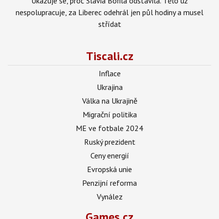
Ukazuje se, proč Slavia Bořila odstavila. Tělo už
nespolupracuje, za Liberec odehrál jen půl hodiny a musel
střídat
Tiscali.cz
Inflace
Ukrajina
Válka na Ukrajině
Migrační politika
ME ve fotbale 2024
Ruský prezident
Ceny energií
Evropská unie
Penzijní reforma
Vynález
Games.cz