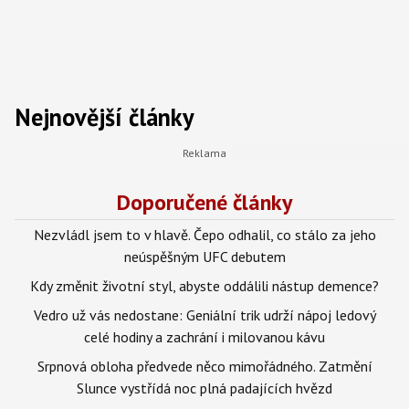
Nejnovější články
Doporučené články
Nezvládl jsem to v hlavě. Čepo odhalil, co stálo za jeho
neúspěšným UFC debutem
Kdy změnit životní styl, abyste oddálili nástup demence?
Vedro už vás nedostane: Geniální trik udrží nápoj ledový
celé hodiny a zachrání i milovanou kávu
Srpnová obloha předvede něco mimořádného. Zatmění
Slunce vystřídá noc plná padajících hvězd