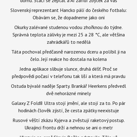
domů. Stačí se zeptat a AI zařídí zbytek za vás
Slovenský reprezentant Hancko pálí do českého fotbalu:
Obávám se, že dopadneme jako oni
Okurky zalévané studenou vodou zhořknou do týdne.
Správná teplota zálivky je mezi 25 a 28 °C, ale většina
zahrádkářů to nedělá
Táta pochoval předčasně narozenou dceru a políbil ji na
čelo. Její reakce ho dostala na kolena
Jedna aplikace slibuje slunce, druhá déšť. Proč se
předpovědi počasí v telefonu tak liší a která má pravdu
Ostuda bývalé naděje Sparty. Brankář Heerkens předvedl
dvě nehorázné minely
Galaxy Z Fold8 Ultra stojí jmění, ale stojí za to. Po pár
hodinách člověk zjistí, že cesta zpátky neexistuje
Rusové věští zkázu Kyjeva a zvěstují raketový postup.
Ukrajinci frontu drží a nehnou se ani o metr