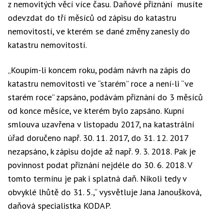
z nemovitých věcí více času. Daňové přiznání musíte
odevzdat do tří měsíců od zápisu do katastru
nemovitostí, ve kterém se dané změny zanesly do
katastru nemovitostí.
„Koupím-li koncem roku, podám návrh na zápis do
katastru nemovitosti ve “starém” roce a není-li “ve
starém roce” zapsáno, podávám přiznání do 3 měsíců
od konce měsíce, ve kterém bylo zapsáno. Kupní
smlouva uzavřena v listopadu 2017, na katastrální
úřad doručeno např. 30. 11. 2017, do 31. 12. 2017
nezapsáno, k zápisu dojde až např. 9. 3. 2018. Pak je
povinnost podat přiznání nejdéle do 30. 6. 2018. V
tomto termínu je pak i splatná daň. Nikoli tedy v
obvyklé lhůtě do 31. 5.,“ vysvětluje Jana Janoušková,
daňová specialistka KODAP.