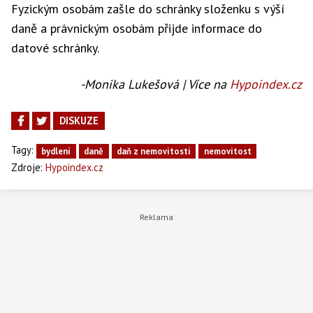
Fyzickým osobám zašle do schránky složenku s výší
daně a právnickým osobám přijde informace do
datové schránky.
-Monika Lukešová | Více na
Hypoindex.cz
DISKUZE
Tagy:
bydlení
daně
daň z nemovitosti
nemovitost
Zdroje:
Hypoindex.cz