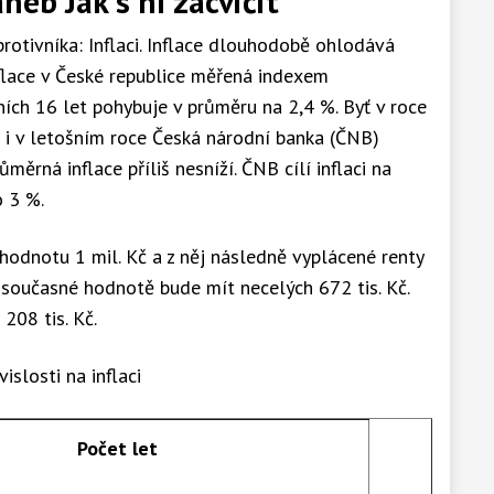
neb Jak s ní zacvičit
otivníka: Inflaci. Inflace dlouhodobě ohlodává
nflace v České republice měřená indexem
ních 16 let pohybuje v průměru na 2,4 %. Byť v roce
i v letošním roce Česká národní banka (ČNB)
měrná inflace příliš nesníží. ČNB cílí inflaci na
 3 %.
 hodnotu 1 mil. Kč a z něj následně vyplácené renty
současné hodnotě bude mít necelých 672 tis. Kč.
208 tis. Kč.
islosti na inflaci
Počet let