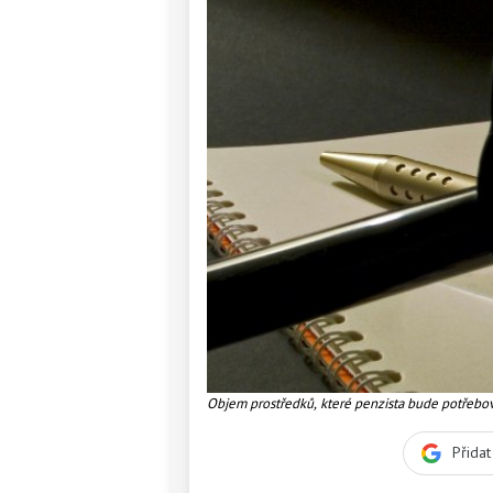
Objem prostředků, které penzista bude potřebova
propadu příjmů. Lidé s vyššími příjmy budou na ú
Foto:SXC
Přida