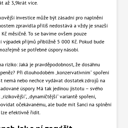
át až 3,9krát více.
ikovější investice může být zásadní pro naplnění
ostem zpravidla příliš nedostává a vždy je snazší
2 Kč měsíčně. To se bavíme ovšem pouze
dí výpadek příjmů přibližně 5 000 Kč. Pokud bude
amozřejmě se potřebné úspory násobí.
na riziko: Jaká je pravděpodobnost, že dosáhnu
k peněz? Při dlouhodobém „konzervativním“ spoření
st nemá nebo nechce vydávat dostatek zdrojů na
ožadované úspory. Má tak jedinou jistotu – svého
 „rizikovější“, „dynamičtější“ variantě spoření,
povídat očekávanému, ale bude mít šanci na splnění
 lze efektivně řídit.