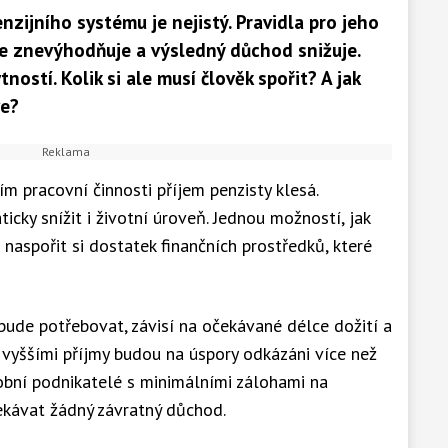
zijního systému je nejistý. Pravidla pro jeho
 se znevýhodňuje a výsledný důchod snižuje.
ností. Kolik si ale musí člověk spořit? A jak
ve?
pracovní činnosti příjem penzisty klesá.
cky snížit i životní úroveň. Jednou možností, jak
e naspořit si dostatek finančních prostředků, které
bude potřebovat, závisí na očekávané délce dožití a
 vyššími příjmy budou na úspory odkázáni více než
drobní podnikatelé s minimálními zálohami na
kávat žádný závratný důchod.