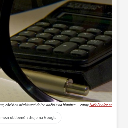
t, závisí na očekávané délce dožití a na hloubce
zdroj:
NašePeníze.cz
spory odkázáni více než lidé s nižšími příjmy.
t mezi oblíbené zdroje na Googlu