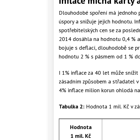
Inflace míchá karty a
Dlouhodobé spoření má jednoho pr
úspory a snižuje jejich hodnotu. I
spotřebitelských cen se za posled
2014 dosáhla na hodnotu 0,4 % a 
bojuje s deflací, dlouhodobě se prů
hodnotu 2 % s pásmem od 1 % do
I 1% inflace za 40 let může snížit
zásadním způsobem a střadatel v 
4% inflace milion korun ohlodá na 
Tabulka 2:
Hodnota 1 mil. Kč v záv
Hodnota
1 mil. Kč