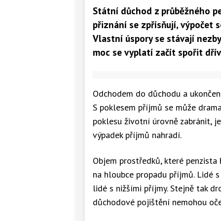
Státní důchod z průběžného pen
přiznání se zpřísňují, výpočet
Vlastní úspory se stávají nezbyt
moc se vyplatí začít spořit dří
Odchodem do důchodu a ukončením 
S poklesem příjmů se může dramati
poklesu životní úrovně zabránit, j
výpadek příjmů nahradí.
Objem prostředků, které penzista 
na hloubce propadu příjmů. Lidé s
lidé s nižšími příjmy. Stejně tak 
důchodové pojištění nemohou oče