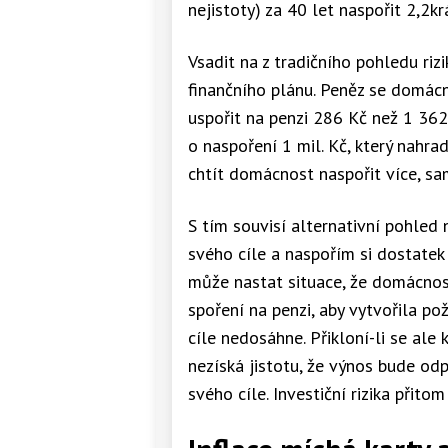
nejistoty) za 40 let naspořit 2,2kr
Vsadit na z tradičního pohledu riz
finančního plánu. Peněz se domácn
uspořit na penzi 286 Kč než 1 36
o naspoření 1 mil. Kč, který nahra
chtít domácnost naspořit více, s
S tím souvisí alternativní pohled 
svého cíle a naspořím si dostate
může nastat situace, že domácno
spoření na penzi, aby vytvořila p
cíle nedosáhne. Přikloní-li se ale k
nezíská jistotu, že výnos bude od
svého cíle. Investiční rizika přitom