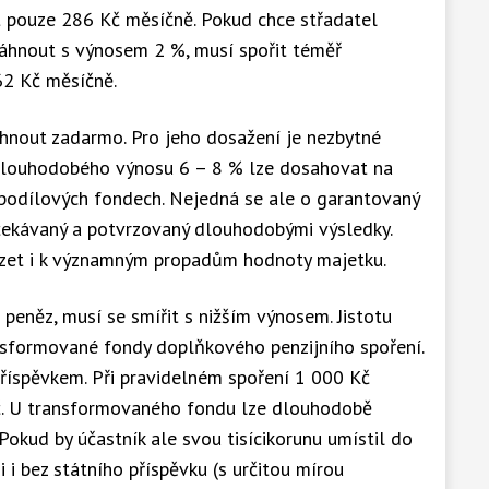
t pouze 286 Kč měsíčně. Pokud chce střadatel
sáhnout s výnosem 2 %, musí spořit téměř
62 Kč měsíčně.
nout zadarmo. Pro jeho dosažení je nezbytné
u dlouhodobého výnosu 6 – 8 % lze dosahovat na
h podílových fondech. Nejedná se ale o garantovaný
čekávaný a potvrzovaný dlouhodobými výsledky.
ázet i k významným propadům hodnoty majetku.
peněz, musí se smířit s nižším výnosem. Jistotu
ansformované fondy doplňkového penzijního spoření.
příspěvkem. Při pravidelném spoření 1 000 Kč
č. U transformovaného fondu lze dlouhodobě
okud by účastník ale svou tisícikorunu umístil do
i i bez státního příspěvku (s určitou mírou