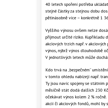
40 letech spoření potřeba ukláda
stejné částky za stejnou dobu do
pětinásobně více – konkrétně 1 3
Vyššího výnosu ovšem nelze dosáh
přijmout určité riziko. Kupříklad
akciových trzích např. v akciovýc
výnos, nýbrž výnos dlouhodobě o
V jednotlivých letech může doch
Kdo trvá na „bezpečném“ umístění 
v tomto ohledu nabízejí např. tr
Ty jsou navíc spojeny se státním 
měsíčně stát dodá dalších 230 K
očekávat výnos kolem 2 % ročně. P
akcií či akciových fondů, mohl by s