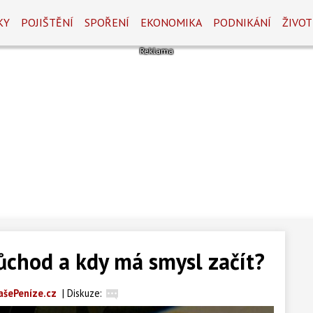
KY
POJIŠTĚNÍ
SPOŘENÍ
EKONOMIKA
PODNIKÁNÍ
ŽIVOT
důchod a kdy má smysl začít?
ašePeníze.cz
|
Diskuze: