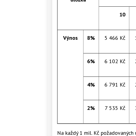
10
Výnos
8%
5 466 Kč
6%
6 102 Kč
4%
6 791 Kč
2%
7 535 Kč
Na každý 1 mil. Kč požadovaných 