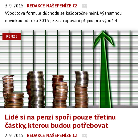
3. 9. 2015
|
REDAKCE NAŠEPENÍZE.CZ
Výpočtová formule důchodu se každoročně mění. Významnou
novinkou od roku 2015 je zastropování příjmu pro výpočet
státního důchodu. Dva žadatelé o důchod mohou mít stejný
důchod, přestože jeden z nich odvedl na sociálním pojištění o
PENZE
statisíce více.
Lidé si na penzi spoří pouze třetinu
částky, kterou budou potřebovat
2. 9. 2015
|
REDAKCE NAŠEPENÍZE.CZ