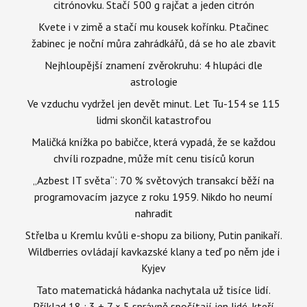
citrónovku. Stačí 500 g rajčat a jeden citrón
Kvete i v zimě a stačí mu kousek kořínku. Ptačinec
žabinec je noční můra zahrádkářů, dá se ho ale zbavit
Nejhloupější znamení zvěrokruhu: 4 hlupáci dle
astrologie
Ve vzduchu vydržel jen devět minut. Let Tu-154 se 115
lidmi skončil katastrofou
Maličká knížka po babičce, která vypadá, že se každou
chvíli rozpadne, může mít cenu tisíců korun
„Azbest IT světa“: 70 % světových transakcí běží na
programovacím jazyce z roku 1959. Nikdo ho neumí
nahradit
Střelba u Kremlu kvůli e-shopu za biliony, Putin panikaří.
Wildberries ovládají kavkazské klany a teď po něm jde i
Kyjev
Tato matematická hádanka nachytala už tisíce lidí.
Příklad 18 : 3 + 7 × 5 správně spočítají jen lidé, kteří