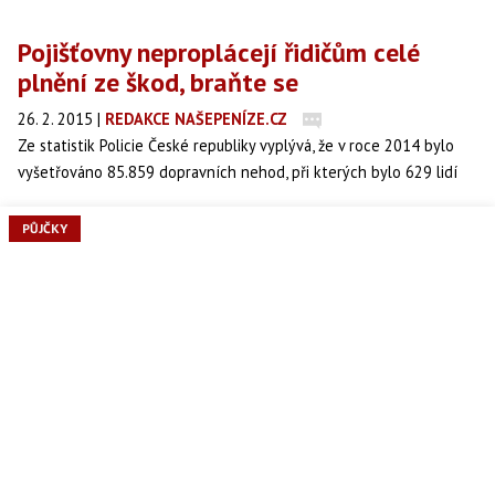
Pojišťovny neproplácejí řidičům celé
plnění ze škod, braňte se
26. 2. 2015
|
REDAKCE NAŠEPENÍZE.CZ
Ze statistik Policie České republiky vyplývá, že v roce 2014 bylo
vyšetřováno 85.859 dopravních nehod, při kterých bylo 629 lidí
usmrceno, těžce zraněno bylo 2.762 osob a 23.655 osob pak bylo
zraněno lehce. Celková hmotná škoda byla policií na místě nehody
PŮJČKY
odhadnuta na částku 4 933,23 milionů korun. České pojišťovny i
přes řadu rozsudků nadále krátí poškozeným řidičům jejich nároky
z důvodů amortizace nebo využití či naopak nevyužití služeb
značkového smluvního autoservisu.