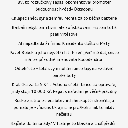
Byl to rozlučkový zápas, okomentoval promotér
budoucnost hvězdy Oktagonu
Chlapec snědl sýr a zemřel. Mohla za to běžná bakterie
Barbaři nebyli primitivní, ale sofistikovaní. Historii totiž
psali vítězové
AI napadla další firmu. K incidentu došlo u Mety
Pavel Bobek a jeho největší hit: Píseň „Veď mě dál, cesto
má“ se původně jmenovala Rododendron
Odlehčete v létě svým nohám aneb tipy na vzdušné
pánské boty
Krabička za 125 Kč z Actionu ušetří tisíce za opraváře,
jindy stojí 10 000 Kč. Regál s nářadím je věčně prázdný
Rusko zjistilo, že éra bitevních helikoptér skončila, a
pomalu je vyřazuje. Ukrajinci je proškolili, jak to nikdy
nečekali
Rajčata do limonády? V Itálii je to klasika a chuť předčí i