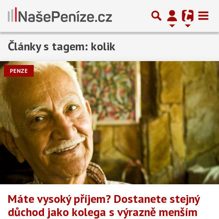
Články s tagem: kolik
Předchozí
1
2
3
…
6
Další
PENZE
Máte vysoký příjem? Dostanete stejný
důchod jako kolega s výrazně menším