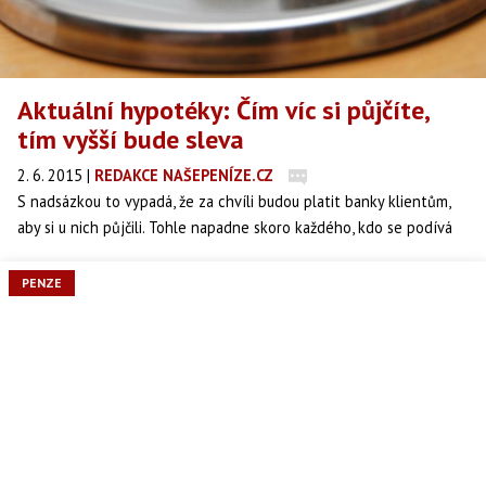
Aktuální hypotéky: Čím víc si půjčíte,
tím vyšší bude sleva
2. 6. 2015
|
REDAKCE NAŠEPENÍZE.CZ
S nadsázkou to vypadá, že za chvíli budou platit banky klientům,
aby si u nich půjčili. Tohle napadne skoro každého, kdo se podívá
na vývoj úrokových sazeb. Nejen, že průměrná úroková sazba
podle ukazatele Fincentrum Hypoindex klesla v dubnu na 2,11
PENZE
procenta, ale banky sazby znovu snižují.