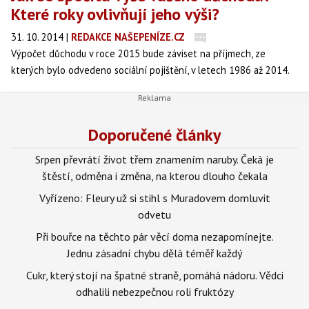
Které roky ovlivňují jeho výši?
31. 10. 2014
|
REDAKCE NAŠEPENÍZE.CZ
Výpočet důchodu v roce 2015 bude záviset na příjmech, ze
kterých bylo odvedeno sociální pojištění, v letech 1986 až 2014.
Které roky ovlivňují výši důchodu nejvíce?
Doporučené články
Srpen převrátí život třem znamením naruby. Čeká je
štěstí, odměna i změna, na kterou dlouho čekala
Vyřízeno: Fleury už si stihl s Muradovem domluvit
odvetu
Při bouřce na těchto pár věcí doma nezapomínejte.
Jednu zásadní chybu dělá téměř každý
Cukr, který stojí na špatné straně, pomáhá nádoru. Vědci
odhalili nebezpečnou roli fruktózy