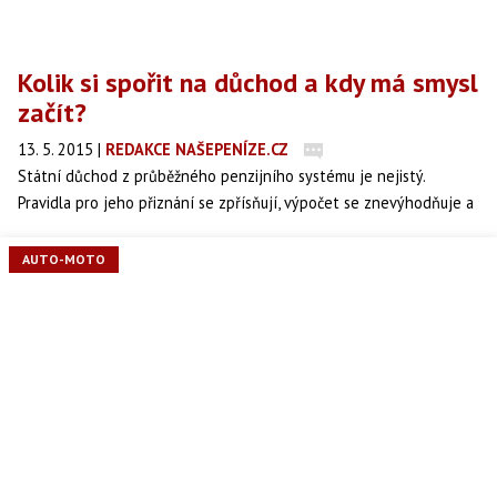
Kolik si spořit na důchod a kdy má smysl
začít?
13. 5. 2015
|
REDAKCE NAŠEPENÍZE.CZ
Státní důchod z průběžného penzijního systému je nejistý.
Pravidla pro jeho přiznání se zpřísňují, výpočet se znevýhodňuje a
výsledný důchod snižuje. Vlastní úspory se stávají nezbytností.
Kolik si ale musí člověk spořit? A jak moc se vyplatí začít spořit
AUTO-MOTO
dříve?