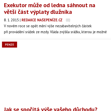
Exekutor může od ledna sáhnout na
větší část výplaty dlužníka
8. 1. 2015
|
REDAKCE NAŠEPENÍZE.CZ
V novém roce se opět mění výše nezabavitelných částek
při provádění srážek ze mzdy. Vláda zvýšila srážku, kterou je možné
provést ve prospěch věřitele. Znamená to úpravu pravidel, jimiž se
řídí mzdové účetní při výpočtu a odvodu správných výší srážek u
PENZE
zaměstnanců, jimž vyplácejí mzdu.
Jak se spočítá výše vašeho důchodu?