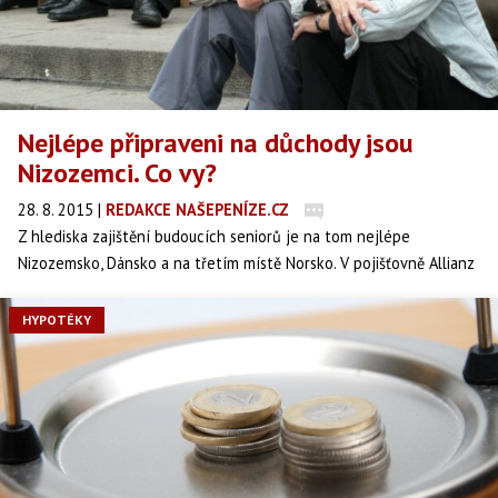
Nejlépe připraveni na důchody jsou
Nizozemci. Co vy?
28. 8. 2015
|
REDAKCE NAŠEPENÍZE.CZ
Z hlediska zajištění budoucích seniorů je na tom nejlépe
Nizozemsko, Dánsko a na třetím místě Norsko. V pojišťovně Allianz
analyzovali celkem data 49 zemí a Česká republika se umístila až
na 26. místě.
HYPOTÉKY