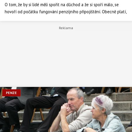
O tom, že by si lidé měli spořit na důchod a že si spoří málo, se
hovoří od počátku fungování penzijního připojištění. Obecně platí,
že by si každý občan našeho státu měl odkládat na penzi 5 až 10 %
své mzdy po celou dobu svého ekonomicky aktivního života.
Doposud bylo dosaženo maximálně 3 % průměrné mzdy.
PENZE