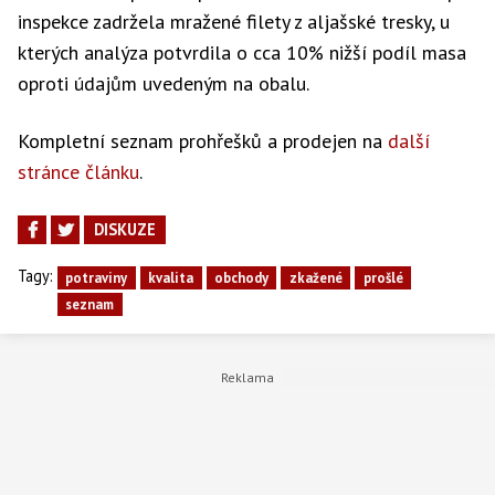
inspekce zadržela mražené filety z aljašské tresky, u
kterých analýza potvrdila o cca 10% nižší podíl masa
oproti údajům uvedeným na obalu.
Kompletní seznam prohřešků a prodejen na
další
stránce článku
.
DISKUZE
Tagy:
potraviny
kvalita
obchody
zkažené
prošlé
seznam