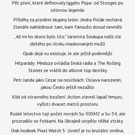
Pět písní, které definovaly Iggyho Popa: od Stooges po
sólovou legendu
Příběhy za písněmi skupiny Jelen: Jindra Polák nechává
čtenáře nahlédnout tam, kam fanoušci dosud nesměli
„Až mi ho skoro bylo líto." Jaromíra Soukupa našli zle
zbitého po útoku maskovaných mužů
Opak dejá vu existuje. Je ale ještě podivnější
Hitparády: Meduza ovládla česká rádia a The Rolling
Stones se vrátili do albové top desítky
Petr Janda jako Cézar na nosítkách: Oslava narozenin,
jakou Česko ještě nezažilo
Klid od otravného bzučení: Action zlevnil lapač hmyzu,
vyčistí dvacet metrů prostoru
Ruské letectvo tají počet nových Su-30SM2 a Su-34, ale
prozradilo se fotkami. Na Ukrajině utrpělo těžké ztráty
Únik hodinek Pixel Watch 5: Uvnitř je to brutální změna,