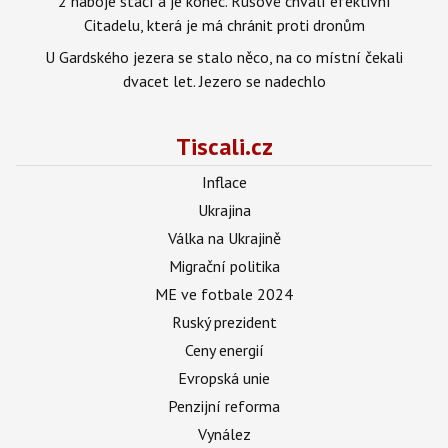
2 náboje stačí a je konec. Rusové chválí efektivní
Citadelu, která je má chránit proti dronům
U Gardského jezera se stalo něco, na co místní čekali
dvacet let. Jezero se nadechlo
Tiscali.cz
Inflace
Ukrajina
Válka na Ukrajině
Migrační politika
ME ve fotbale 2024
Ruský prezident
Ceny energií
Evropská unie
Penzijní reforma
Vynález