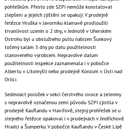
pohřeškům. Přesto zde SZPI nemůže konstatovat
zlepšení a jejeich zjištění se opakují. V prodejně
řetězce Hruška v Javorníku klamavě prodloužili
trvanlivost uzenin o 2 dny, v Jednotě v Uherském
Ostrohu byl u obslužného pultu nabízen Šunkový
točený salám 3 dny po datu použitelnosti
stanoveného výrobcem. Nepravdivé datum
použitelnosti inspekce zaznamenala i v pobočce
Albertu v Litomyšli nebo prodejně Konzum v Ústí nad
Orlicí.
Sedmnáct položek v sekci čerstvého ovoce a zeleniny
s nepravdivě označenou zemí původu SZPI zjistila v
prodejně Kauflandu v Havířově, stejný prohřešek se u
stejného řetězce opakoval i v prodejnách v Jindřichově
Hradci a Šumperku. V pobočce Kauflandu v České Lípě