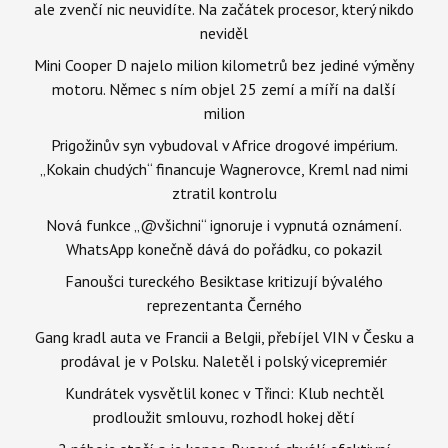
ale zvenčí nic neuvidíte. Na začátek procesor, který nikdo
neviděl
Mini Cooper D najelo milion kilometrů bez jediné výměny
motoru. Němec s ním objel 25 zemí a míří na další
milion
Prigožinův syn vybudoval v Africe drogové impérium.
„Kokain chudých“ financuje Wagnerovce, Kreml nad nimi
ztratil kontrolu
Nová funkce „@všichni“ ignoruje i vypnutá oznámení.
WhatsApp konečně dává do pořádku, co pokazil
Fanoušci tureckého Besiktase kritizují bývalého
reprezentanta Černého
Gang kradl auta ve Francii a Belgii, přebíjel VIN v Česku a
prodával je v Polsku. Naletěl i polský vicepremiér
Kundrátek vysvětlil konec v Třinci: Klub nechtěl
prodloužit smlouvu, rozhodl hokej dětí