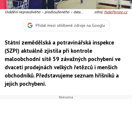
Uvádění nepravdivého – prodlouženého – data
zdroj:
NašePeníze.cz
použitelnosti u uzenářských a mléčných výrobků patří z
hlediska potravinové bezpečnosti k nejzávažnějším
Přidat mezi oblíbené zdroje na Googlu
pohřeškům. Ilustrační foto: NašePeníze.cz
Státní zemědělská a potravinářská inspekce
(SZPI) aktuálně zjistila při kontrole
maloobchodní sítě 59 závažných pochybení ve
dvaceti prodejnách velkých řetězců i menších
obchodníků. Představujeme seznam hříšníků a
jejich pochybení.