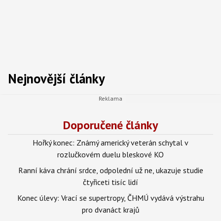
Nejnovější články
Doporučené články
Hořký konec: Známý americký veterán schytal v
rozlučkovém duelu bleskové KO
Ranní káva chrání srdce, odpolední už ne, ukazuje studie
čtyřiceti tisíc lidí
Konec úlevy: Vrací se supertropy, ČHMÚ vydává výstrahu
pro dvanáct krajů