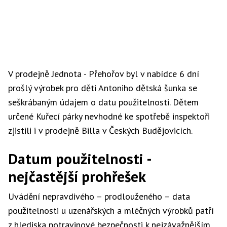
V prodejně Jednota - Přehořov byl v nabídce 6 dní
prošlý výrobek pro děti Antoniho dětská šunka se
seškrábaným údajem o datu použitelnosti. Dětem
určené Kuřecí párky nevhodné ke spotřebě inspektoři
zjistili i v prodejně Billa v Českých Budějovicích.
Datum použitelnosti -
nejčastější prohřešek
Uvádění nepravdivého – prodlouženého – data
použitelnosti u uzenářských a mléčných výrobků patří
z hlediska potravinové bezpečnosti k nejzávažnějším