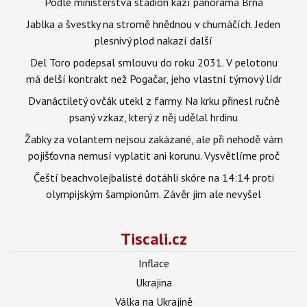
Podle ministerstva stadion kazí panorama Brna
Jablka a švestky na stromě hnědnou v chumáčích. Jeden
plesnivý plod nakazí další
Del Toro podepsal smlouvu do roku 2031. V pelotonu
má delší kontrakt než Pogačar, jeho vlastní týmový lídr
Dvanáctiletý ovčák utekl z farmy. Na krku přinesl ručně
psaný vzkaz, který z něj udělal hrdinu
Žabky za volantem nejsou zakázané, ale při nehodě vám
pojišťovna nemusí vyplatit ani korunu. Vysvětlíme proč
Čeští beachvolejbalisté dotáhli skóre na 14:14 proti
olympijským šampionům. Závěr jim ale nevyšel
Tiscali.cz
Inflace
Ukrajina
Válka na Ukrajině