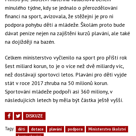
minulého týdne, kdy se jednalo o přerozdělování
financí na sport, avizovala, že stěžejní je pro ni
podpora pohybu dětí a mládeže. Školám proto bude
dávat peníze nejen na zajištění kurzů plavání, ale také
na dojíždějí na bazén.
Celkem ministerstvo vyčlenilo na sport pro příští rok
šest miliard korun, to je o více než dvě miliardy víc,
než dostávají sportovci letos. Plavání pro děti vyjde
stát v roce 2017 zhruba na 50 milionů korun.
Sportování mládeže podpoří asi 360 miliony, v
následujících letech by měla být částka ještě vyšší.
DISKUZE
Tagy:
děti
dotace
plavání
podpora
Ministerstvo školství