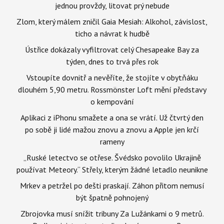
jednou provždy, litovat prý nebude
Zlom, který málem zničil Gaia Mesiah: Alkohol, závislost,
ticho a návrat k hudbě
Ústřice dokázaly vyfiltrovat celý Chesapeake Bay za
týden, dnes to trvá přes rok
Vstoupíte dovnitř a nevěříte, že stojíte v obytňáku
dlouhém 5,90 metru. Rossmönster Loft mění představy
o kempování
Aplikaci z iPhonu smažete a ona se vrátí. Už čtvrtý den
po sobě ji lidé mažou znovu a znovu a Apple jen krčí
rameny
„Ruské letectvo se otřese. Švédsko povolilo Ukrajině
používat Meteory.“ Střely, kterým žádné letadlo neunikne
Mrkev a petržel po dešti praskají. Záhon přitom nemusí
být špatně pohnojený
Zbrojovka musí snížit tribuny Za Lužánkami o 9 metrů.