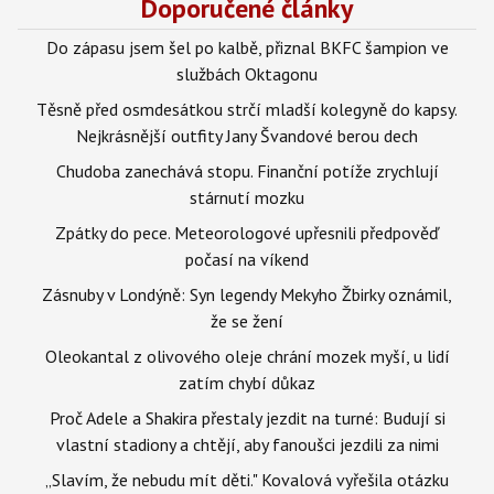
Doporučené články
Do zápasu jsem šel po kalbě, přiznal BKFC šampion ve
službách Oktagonu
Těsně před osmdesátkou strčí mladší kolegyně do kapsy.
Nejkrásnější outfity Jany Švandové berou dech
Chudoba zanechává stopu. Finanční potíže zrychlují
stárnutí mozku
Zpátky do pece. Meteorologové upřesnili předpověď
počasí na víkend
Zásnuby v Londýně: Syn legendy Mekyho Žbirky oznámil,
že se žení
Oleokantal z olivového oleje chrání mozek myší, u lidí
zatím chybí důkaz
Proč Adele a Shakira přestaly jezdit na turné: Budují si
vlastní stadiony a chtějí, aby fanoušci jezdili za nimi
„Slavím, že nebudu mít děti." Kovalová vyřešila otázku