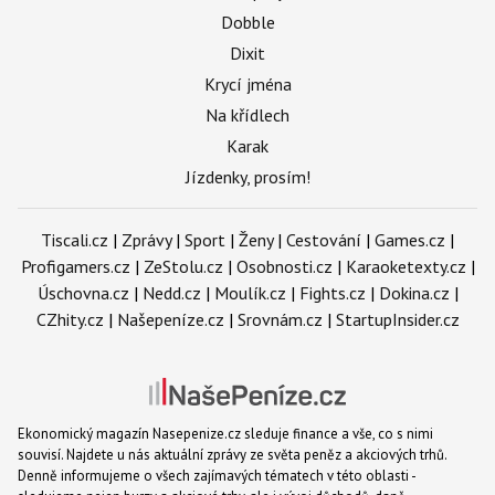
Dobble
Dixit
Krycí jména
Na křídlech
Karak
Jízdenky, prosím!
Tiscali.cz
|
Zprávy
|
Sport
|
Ženy
|
Cestování
|
Games.cz
|
Profigamers.cz
|
ZeStolu.cz
|
Osobnosti.cz
|
Karaoketexty.cz
|
Úschovna.cz
|
Nedd.cz
|
Moulík.cz
|
Fights.cz
|
Dokina.cz
|
CZhity.cz
|
Našepeníze.cz
|
Srovnám.cz
|
StartupInsider.cz
Ekonomický magazín Nasepenize.cz sleduje finance a vše, co s nimi
souvisí. Najdete u nás aktuální zprávy ze světa peněz a akciových trhů.
Denně informujeme o všech zajímavých tématech v této oblasti -