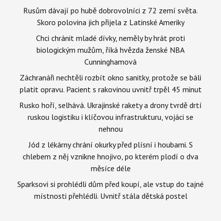
Rusům dávají po hubě dobrovolníci z 72 zemí světa.
Skoro polovina jich přijela z Latinské Ameriky
Chci chránit mladé dívky, neměly by hrát proti
biologickým mužům, říká hvězda ženské NBA
Cunninghamová
Záchranáři nechtěli rozbít okno sanitky, protože se báli
platit opravu. Pacient s rakovinou uvnitř trpěl 45 minut
Rusko hoří, selhává. Ukrajinské rakety a drony tvrdě drtí
ruskou logistiku i klíčovou infrastrukturu, vojáci se
nehnou
Jód z lékárny chrání okurky před plísní i houbami. S
chlebem z něj vznikne hnojivo, po kterém plodí o dva
měsíce déle
Sparksovi si prohlédli dům před koupí, ale vstup do tajné
místnosti přehlédli. Uvnitř stála dětská postel