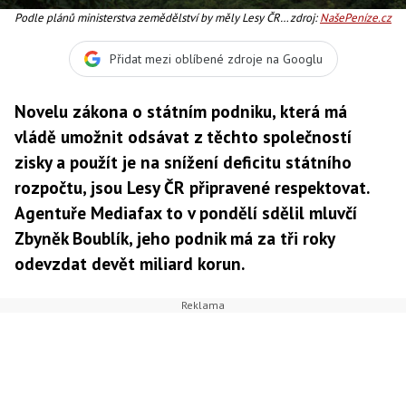
Podle plánů ministerstva zemědělství by měly Lesy ČR
zdroj:
NašePeníze.cz
podpořit letošní státní rozpočet jednou miliardou korun,
Foto:SXC
Přidat mezi oblíbené zdroje na Googlu
Novelu zákona o státním podniku, která má
vládě umožnit odsávat z těchto společností
zisky a použít je na snížení deficitu státního
rozpočtu, jsou Lesy ČR připravené respektovat.
Agentuře Mediafax to v pondělí sdělil mluvčí
Zbyněk Boublík, jeho podnik má za tři roky
odevzdat devět miliard korun.