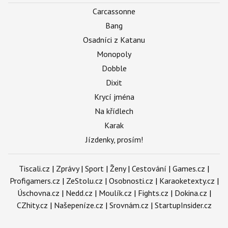
Carcassonne
Bang
Osadníci z Katanu
Monopoly
Dobble
Dixit
Krycí jména
Na křídlech
Karak
Jízdenky, prosím!
Tiscali.cz
|
Zprávy
|
Sport
|
Ženy
|
Cestování
|
Games.cz
|
Profigamers.cz
|
ZeStolu.cz
|
Osobnosti.cz
|
Karaoketexty.cz
|
Úschovna.cz
|
Nedd.cz
|
Moulík.cz
|
Fights.cz
|
Dokina.cz
|
CZhity.cz
|
Našepeníze.cz
|
Srovnám.cz
|
StartupInsider.cz