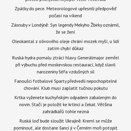
Zpátky do pece. Meteorologové upřesnili předpověď
počasí na víkend
Zásnuby v Londýně: Syn legendy Mekyho Žbirky oznámil,
že se žení
Oleokantal z olivového oleje chrání mozek myší, u lidí
zatím chybí důkaz
Ruská hydra pomalu ztrácí hlavy. Generálmajor zemřel
při výbuchu před moskevskou restaurací, když slavil
narozeniny šéfa vzdušných sil
Fanoušci fotbalové Sparty předvedli nepochopitelné
chování. Klub musí zaplatit tučnou pokutu
Krtka vyženete kuchyňským odpadem zabaleným do
novin. Stačí je položit ke krtinci a čekat. Většina
zahrádkářů tohle nezná
Ruská loď bude sloužit Ukrajině. Kreml se může
pominout, ale dostane šanci ji v Černém moři potopit