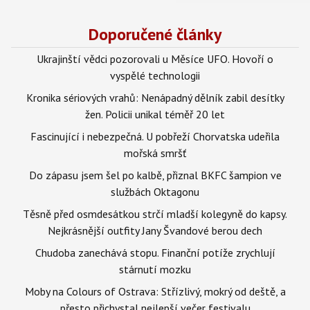
Doporučené články
Ukrajinští vědci pozorovali u Měsíce UFO. Hovoří o
vyspělé technologii
Kronika sériových vrahů: Nenápadný dělník zabil desítky
žen. Policii unikal téměř 20 let
Fascinující i nebezpečná. U pobřeží Chorvatska udeřila
mořská smršť
Do zápasu jsem šel po kalbě, přiznal BKFC šampion ve
službách Oktagonu
Těsně před osmdesátkou strčí mladší kolegyně do kapsy.
Nejkrásnější outfity Jany Švandové berou dech
Chudoba zanechává stopu. Finanční potíže zrychlují
stárnutí mozku
Moby na Colours of Ostrava: Střízlivý, mokrý od deště, a
přesto přichystal nejlepší večer festivalu