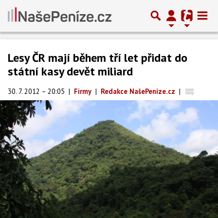
Lesy ČR mají během tří let přidat do
státní kasy devět miliard
30. 7. 2012 – 20:05
|
Firmy
|
Redakce NašePeníze.cz
|