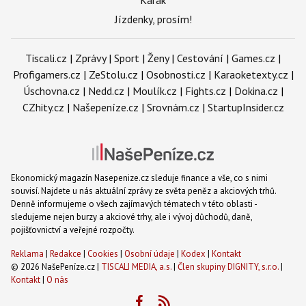
Jízdenky, prosím!
Tiscali.cz
|
Zprávy
|
Sport
|
Ženy
|
Cestování
|
Games.cz
|
Profigamers.cz
|
ZeStolu.cz
|
Osobnosti.cz
|
Karaoketexty.cz
|
Úschovna.cz
|
Nedd.cz
|
Moulík.cz
|
Fights.cz
|
Dokina.cz
|
CZhity.cz
|
Našepeníze.cz
|
Srovnám.cz
|
StartupInsider.cz
Ekonomický magazín Nasepenize.cz sleduje finance a vše, co s nimi
souvisí. Najdete u nás aktuální zprávy ze světa peněz a akciových trhů.
Denně informujeme o všech zajímavých tématech v této oblasti -
sledujeme nejen burzy a akciové trhy, ale i vývoj důchodů, daně,
pojišťovnictví a veřejné rozpočty.
Reklama
|
Redakce
|
Cookies
|
Osobní údaje
|
Kodex
|
Kontakt
© 2026 NašePeníze.cz |
TISCALI MEDIA, a.s.
|
Člen skupiny DIGNITY, s.r.o.
|
Kontakt
|
O nás