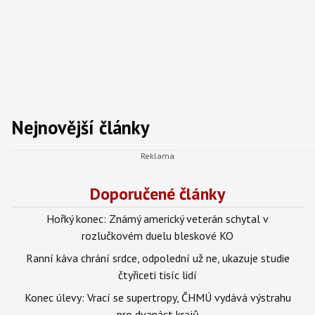
Nejnovější články
Doporučené články
Hořký konec: Známý americký veterán schytal v
rozlučkovém duelu bleskové KO
Ranní káva chrání srdce, odpolední už ne, ukazuje studie
čtyřiceti tisíc lidí
Konec úlevy: Vrací se supertropy, ČHMÚ vydává výstrahu
pro dvanáct krajů