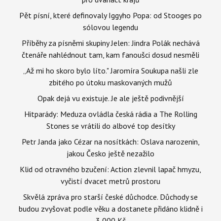
Pět písní, které definovaly Iggyho Popa: od Stooges po
sólovou legendu
Příběhy za písněmi skupiny Jelen: Jindra Polák nechává
čtenáře nahlédnout tam, kam fanoušci dosud nesměli
„Až mi ho skoro bylo líto." Jaromíra Soukupa našli zle
zbitého po útoku maskovaných mužů
Opak dejá vu existuje. Je ale ještě podivnější
Hitparády: Meduza ovládla česká rádia a The Rolling
Stones se vrátili do albové top desítky
Petr Janda jako Cézar na nosítkách: Oslava narozenin,
jakou Česko ještě nezažilo
Klid od otravného bzučení: Action zlevnil lapač hmyzu,
vyčistí dvacet metrů prostoru
Skvělá zpráva pro starší české důchodce. Důchody se
budou zvyšovat podle věku a dostanete přidáno klidně i
3 000 Kč