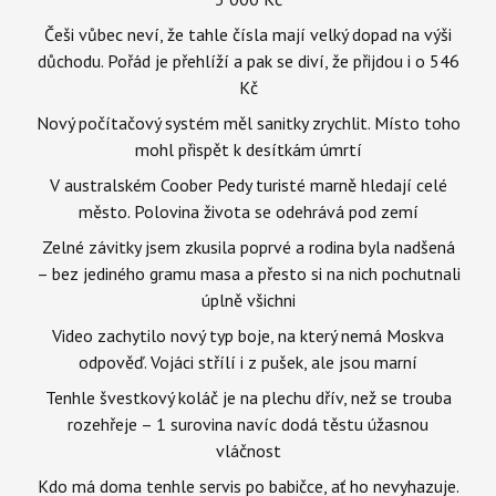
Češi vůbec neví, že tahle čísla mají velký dopad na výši
důchodu. Pořád je přehlíží a pak se diví, že přijdou i o 546
Kč
Nový počítačový systém měl sanitky zrychlit. Místo toho
mohl přispět k desítkám úmrtí
V australském Coober Pedy turisté marně hledají celé
město. Polovina života se odehrává pod zemí
Zelné závitky jsem zkusila poprvé a rodina byla nadšená
– bez jediného gramu masa a přesto si na nich pochutnali
úplně všichni
Video zachytilo nový typ boje, na který nemá Moskva
odpověď. Vojáci střílí i z pušek, ale jsou marní
Tenhle švestkový koláč je na plechu dřív, než se trouba
rozehřeje – 1 surovina navíc dodá těstu úžasnou
vláčnost
Kdo má doma tenhle servis po babičce, ať ho nevyhazuje.