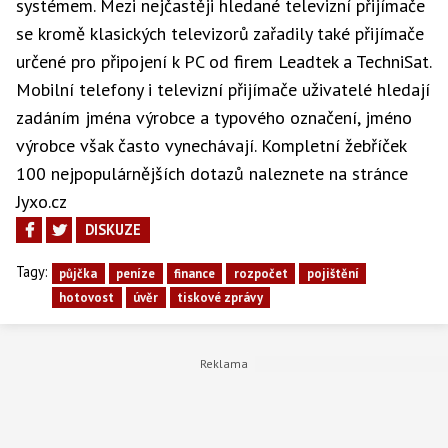
systémem. Mezi nejčastěji hledané televizní přijímače
se kromě klasických televizorů zařadily také přijímače
určené pro připojení k PC od firem Leadtek a TechniSat.
Mobilní telefony i televizní přijímače uživatelé hledají
zadáním jména výrobce a typového označení, jméno
výrobce však často vynechávají. Kompletní žebříček
100 nejpopulárnějších dotazů naleznete na stránce
Jyxo.cz
DISKUZE
Tagy:
půjčka
peníze
finance
rozpočet
pojištění
hotovost
úvěr
tiskové zprávy