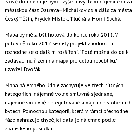
Nově doplněna je nyní i výše obvyklého nájemného za
městskou část Ostrava–Michálkovice a dále za města
Český Těšín, Frýdek-Místek, Tlučná a Horní Suchá.
Mapa by měla být hotová do konce roku 2011. V
polovině roku 2012 se celý projekt zhodnotí a
rozhodne se o dalším rozšíření. "Poté možná dojde k
zadávacímu řízení na mapu pro celou republiku,"
uzavřel Dvořák.
Mapa nájemného údaje zachycuje ve třech různých
kategoriích: nájemné volné smluvně sjednané,
nájemné smluvně deregulované a nájemné v obecních
bytech. Pomocnou kategorii, která v rámci přechodné
fáze nahrazuje chybějící data je nájemné podle
znaleckého posudku.