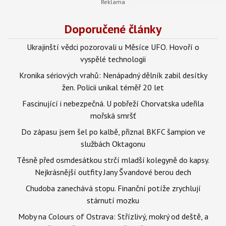
Doporučené články
Ukrajinští vědci pozorovali u Měsíce UFO. Hovoří o
vyspělé technologii
Kronika sériových vrahů: Nenápadný dělník zabil desítky
žen. Policii unikal téměř 20 let
Fascinující i nebezpečná. U pobřeží Chorvatska udeřila
mořská smršť
Do zápasu jsem šel po kalbě, přiznal BKFC šampion ve
službách Oktagonu
Těsně před osmdesátkou strčí mladší kolegyně do kapsy.
Nejkrásnější outfity Jany Švandové berou dech
Chudoba zanechává stopu. Finanční potíže zrychlují
stárnutí mozku
Moby na Colours of Ostrava: Střízlivý, mokrý od deště, a