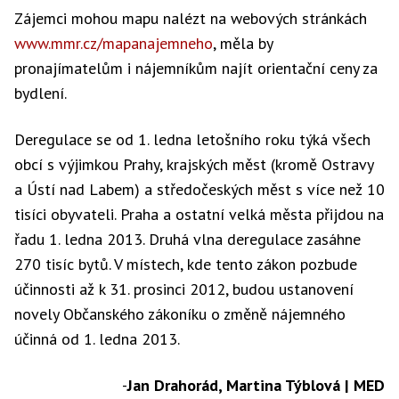
Zájemci mohou mapu nalézt na webových stránkách
www.mmr.cz/mapanajemneho
, měla by
pronajímatelům i nájemníkům najít orientační ceny za
bydlení.
Deregulace se od 1. ledna letošního roku týká všech
obcí s výjimkou Prahy, krajských měst (kromě Ostravy
a Ústí nad Labem) a středočeských měst s více než 10
tisíci obyvateli. Praha a ostatní velká města přijdou na
řadu 1. ledna 2013. Druhá vlna deregulace zasáhne
270 tisíc bytů. V místech, kde tento zákon pozbude
účinnosti až k 31. prosinci 2012, budou ustanovení
novely Občanského zákoníku o změně nájemného
účinná od 1. ledna 2013.
-
Jan Drahorád, Martina Týblová | MED