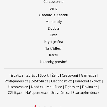
Carcassonne
Bang
Osadníci z Katanu
Monopoly
Dobble
Dixit
Krycí jména
Na křídlech
Karak
Jízdenky, prosím!
Tiscali.cz
|
Zprávy
|
Sport
|
Ženy
|
Cestování
|
Games.cz
|
Profigamers.cz
|
ZeStolu.cz
|
Osobnosti.cz
|
Karaoketexty.cz
|
Úschovna.cz
|
Nedd.cz
|
Moulík.cz
|
Fights.cz
|
Dokina.cz
|
CZhity.cz
|
Našepeníze.cz
|
Srovnám.cz
|
StartupInsider.cz