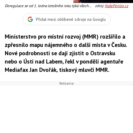
Deregulace se od 1. ledna letošního roku týká všech
zdroj:
NašePeníze.cz
obcí s výjimkou Prahy, krajských měst (kromě Ostravy a
Ústí nad Labem) a středočeských měst s více než 10
Přidat mezi oblíbené zdroje na Googlu
tisíci obyvateli, Foto:SXC
Ministerstvo pro místní rozvoj (MMR) rozšířilo a
zpřesnilo mapu nájemného o další místa v Česku.
Nové podrobnosti se dají zjistit o Ostravsku
nebo o Ústí nad Labem, řekl v pondělí agentuře
Mediafax Jan Dvořák, tiskový mluvčí MMR.