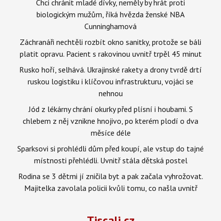
Chci chránit mladé dívky, neměly by hrát proti
biologickým mužům, říká hvězda ženské NBA
Cunninghamová
Záchranáři nechtěli rozbít okno sanitky, protože se báli
platit opravu. Pacient s rakovinou uvnitř trpěl 45 minut
Rusko hoří, selhává. Ukrajinské rakety a drony tvrdě drtí
ruskou logistiku i klíčovou infrastrukturu, vojáci se
nehnou
Jód z lékárny chrání okurky před plísní i houbami. S
chlebem z něj vznikne hnojivo, po kterém plodí o dva
měsíce déle
Sparksovi si prohlédli dům před koupí, ale vstup do tajné
místnosti přehlédli. Uvnitř stála dětská postel
Rodina se 3 dětmi jí zničila byt a pak začala vyhrožovat.
Majitelka zavolala policii kvůli tomu, co našla uvnitř
Tiscali.cz