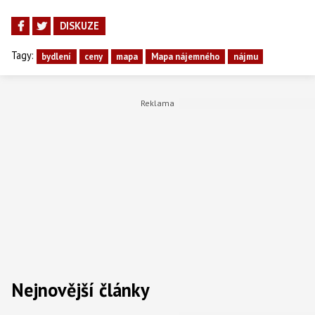
DISKUZE
Tagy:
bydlení
ceny
mapa
Mapa nájemného
nájmu
Nejnovější články