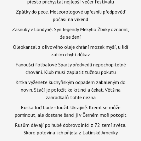
přesto přichystal nejlepší večer festivalu
Zpátky do pece. Meteorologové upřesnili předpověď
počasí na víkend
Zásnuby v Londýně: Syn legendy Mekyho Žbirky oznámil,
že se žení
Oleokantal z olivového oleje chrání mozek myší, u lidí
zatím chybí důkaz
Fanoušci fotbalové Sparty předvedli nepochopitelné
chování. Klub musí zaplatit tučnou pokutu
Krtka vyženete kuchyňským odpadem zabaleným do
novin. Stačí je položit ke krtinci a čekat. Většina
zahrádkářů tohle nezná
Ruská loď bude sloužit Ukrajině. Kreml se může
pominout, ale dostane šanci ji v Černém moři potopit
Rusům dávají po hubě dobrovolníci z 72 zemí světa.
Skoro polovina jich přijela z Latinské Ameriky