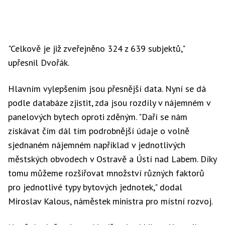
"Celkově je již zveřejněno 324 z 639 subjektů,"
upřesnil Dvořák.
Hlavním vylepšením jsou přesnější data. Nyní se dá
podle databáze zjistit, zda jsou rozdíly v nájemném v
panelových bytech oproti zděným. "Daří se nám
získávat čím dál tím podrobnější údaje o volně
sjednaném nájemném například v jednotlivých
městských obvodech v Ostravě a Ústí nad Labem. Díky
tomu můžeme rozšiřovat množství různých faktorů
pro jednotlivé typy bytových jednotek," dodal
Miroslav Kalous, náměstek ministra pro místní rozvoj.