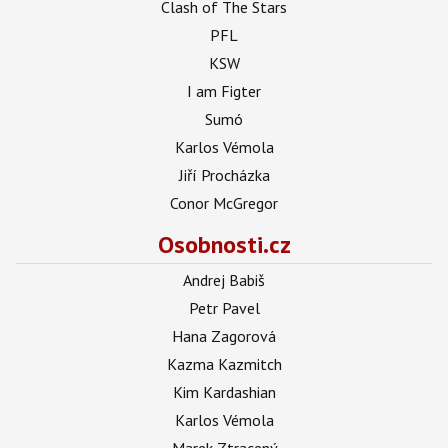
Clash of The Stars
PFL
KSW
I am Figter
Sumó
Karlos Vémola
Jiří Procházka
Conor McGregor
Osobnosti.cz
Andrej Babiš
Petr Pavel
Hana Zagorová
Kazma Kazmitch
Kim Kardashian
Karlos Vémola
Marek Ztracený