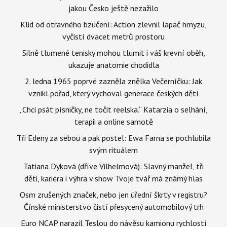
jakou Česko ještě nezažilo
Klid od otravného bzučení: Action zlevnil lapač hmyzu,
vyčistí dvacet metrů prostoru
Silně tlumené tenisky mohou tlumit i váš krevní oběh,
ukazuje anatomie chodidla
2. ledna 1965 poprvé zazněla znělka Večerníčku: Jak
vznikl pořad, který vychoval generace českých dětí
„Chci psát písničky, ne točit reelska.“ Katarzia o selhání,
terapii a online samotě
Tři Edeny za sebou a pak postel: Ewa Farna se pochlubila
svým rituálem
Tatiana Dyková (dříve Vilhelmová): Slavný manžel, tři
děti, kariéra i výhra v show Tvoje tvář má známý hlas
Osm zrušených značek, nebo jen úřední škrty v registru?
Čínské ministerstvo čistí přesycený automobilový trh
Euro NCAP narazil Teslou do návěsu kamionu rychlostí