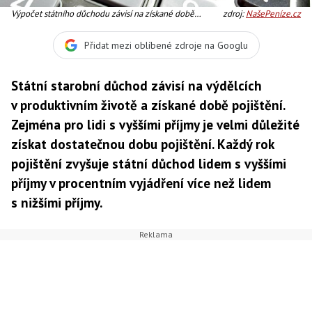
Výpočet státního důchodu závisí na získané době
zdroj:
NašePeníze.cz
pojištění v celých ukončených letech a průměrné
měsíční mzdě za odpracované roky (neboli osobním
Přidat mezi oblíbené zdroje na Googlu
vyměřovacím základu). Foto:SXC
Státní starobní důchod závisí na výdělcích
v produktivním životě a získané době pojištění.
Zejména pro lidi s vyššími příjmy je velmi důležité
získat dostatečnou dobu pojištění. Každý rok
pojištění zvyšuje státní důchod lidem s vyššími
příjmy v procentním vyjádření více než lidem
s nižšími příjmy.