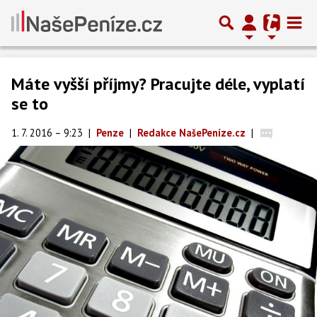
Máte vyšší příjmy? Pracujte déle, vyplatí
se to
1. 7. 2016 – 9:23
|
Penze
|
Redakce NašePeníze.cz
|