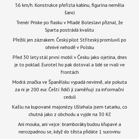
56 km/h. Konstrukce přeřízla kabinu, figurína neměla
šanci
Trenér Priske po fiasku v Mladé Boleslavi přiznal, že
Sparta postrádá kvalitu
Přežili jen zázrakem. Český pilot Stříteský promluvil po
ohnivé nehodě v Polsku
Před 30 lety stál první mobil v Česku jako ojetina, dnes
je to poklad. Eurotel ho pak dotoval a lidé se rvali ve
frontách
Modrá značka ve Španělsku vypadá nevinně, ale pokuta
za ni je 200 eur. Čeští řidiči ji zaměňují za informační
ceduli
Kašlu na kupované majonézy. Ušlehala jsem tatarku, co
chutná jako z obchodu a vyjde na 30 Kč
Ani mouka, ani vejce: bramboráky budou křupavé a
nerozpadnou se, když do těsta přidáte 1 surovinu