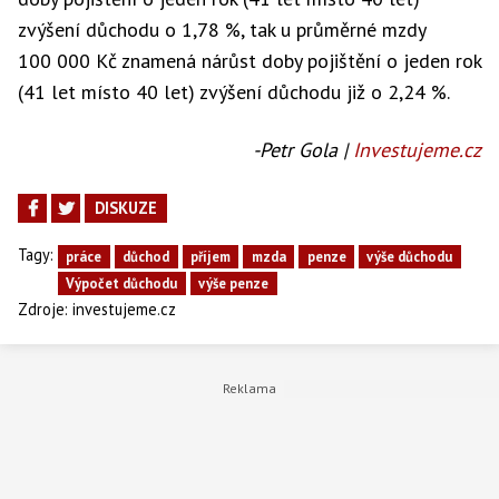
zvýšení důchodu o 1,78 %, tak u průměrné mzdy
100 000 Kč znamená nárůst doby pojištění o jeden rok
(41 let místo 40 let) zvýšení důchodu již o 2,24 %.
-Petr Gola |
Investujeme.cz
DISKUZE
Tagy:
práce
důchod
příjem
mzda
penze
výše důchodu
Výpočet důchodu
výše penze
Zdroje:
investujeme.cz