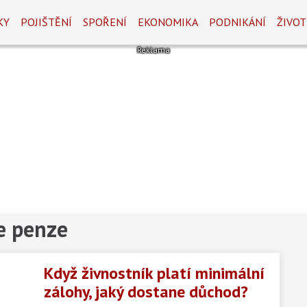
KY
POJIŠTĚNÍ
SPOŘENÍ
EKONOMIKA
PODNIKÁNÍ
ŽIVOT
e penze
Když živnostník platí minimální
zálohy, jaký dostane důchod?