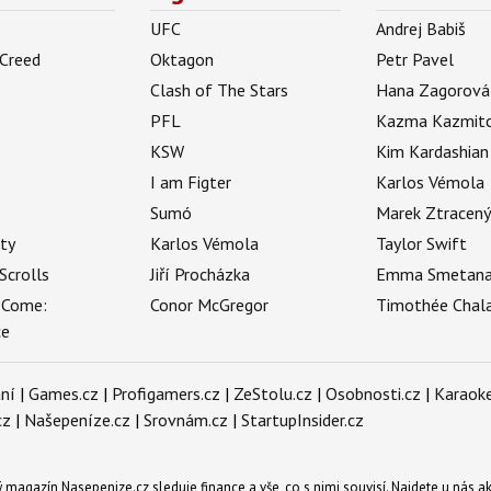
UFC
Andrej Babiš
 Creed
Oktagon
Petr Pavel
Clash of The Stars
Hana Zagorová
PFL
Kazma Kazmit
KSW
Kim Kardashian
I am Figter
Karlos Vémola
Sumó
Marek Ztracen
uty
Karlos Vémola
Taylor Swift
Scrolls
Jiří Procházka
Emma Smetan
 Come:
Conor McGregor
Timothée Chal
ce
ní
|
Games.cz
|
Profigamers.cz
|
ZeStolu.cz
|
Osobnosti.cz
|
Karaoke
cz
|
Našepeníze.cz
|
Srovnám.cz
|
StartupInsider.cz
magazín Nasepenize.cz sleduje finance a vše, co s nimi souvisí. Najdete u nás ak