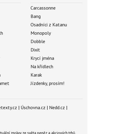
Carcassonne
Bang
Osadníci z Katanu
ch
Monopoly
Dobble
Dixit
ý
Krycí jména
Na křídlech
a
Karak
amet
Jízdenky, prosím!
texty.cz
|
Úschovna.cz
|
Nedd.cz
|
tuální zprávy ze světa peněz a akciových trhů.