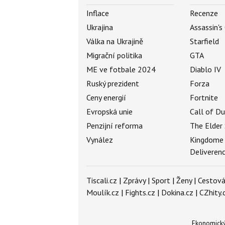
Inflace
Recenze
Ukrajina
Assassin's
Válka na Ukrajině
Starfield
Migrační politika
GTA
ME ve fotbale 2024
Diablo IV
Ruský prezident
Forza
Ceny energií
Fortnite
Evropská unie
Call of D
Penzijní reforma
The Elder 
Vynález
Kingdome
Deliveren
Tiscali.cz
|
Zprávy
|
Sport
|
Ženy
|
Cestová
Moulík.cz
|
Fights.cz
|
Dokina.cz
|
CZhity.
Ekonomický 