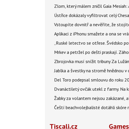
Zlom, který málem zničil Gaia Mesiah: 
Ústřice dokázaly vyfiltrovat celý Ches
Vstoupíte dovnitř a nevěříte, že sto
Aplikaci z iPhonu smažete a ona se vrá
„Ruské letectvo se otřese. Švédsko pov
Mrkev a petržel po dešti praskají. Zá
Zbrojovka musí snížit tribuny Za Lužá
Jablka a švestky na stromě hnědnou v c
Del Toro podepsal smlouvu do roku 203
Dvanáctiletý ovčák utekl z farmy. Na kr
Žabky za volantem nejsou zakázané, al
Čeští beachvolejbalisté dotáhli skóre
Tiscali.cz
Games