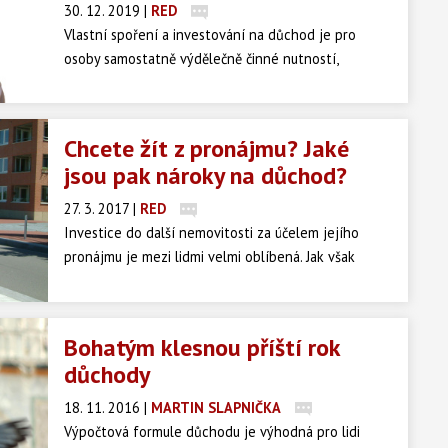
30. 12. 2019
|
RED
Vlastní spoření a investování na důchod je pro
osoby samostatně výdělečně činné nutností,
zejména pro OSVČ platící minimální měsíční zálohy,
jejichž starobní důchod nedosahuje ani 10 tisíc Kč.
Chcete žít z pronájmu? Jaké
jsou pak nároky na důchod?
27. 3. 2017
|
RED
Investice do další nemovitosti za účelem jejího
pronájmu je mezi lidmi velmi oblíbená. Jak však
příjem z nájmu ovlivňuje důchodové nároky? A jak
se mění daňové povinnosti pro příjem z nájmu
dosažený v důchodovém věku?
Bohatým klesnou příští rok
důchody
18. 11. 2016
|
MARTIN SLAPNIČKA
Výpočtová formule důchodu je výhodná pro lidi