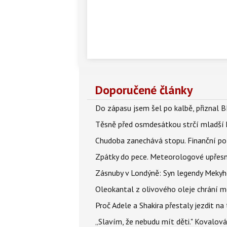
Doporučené články
Do zápasu jsem šel po kalbě, přiznal
Těsně před osmdesátkou strčí mladší k
Chudoba zanechává stopu. Finanční pot
Zpátky do pece. Meteorologové upřesn
Zásnuby v Londýně: Syn legendy Mekyho
Oleokantal z olivového oleje chrání m
Proč Adele a Shakira přestaly jezdit na t
„Slavím, že nebudu mít děti." Kovalová