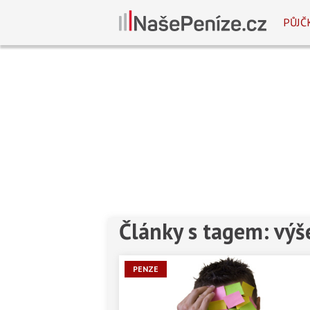
PŮJČ
Články s tagem: výš
PENZE