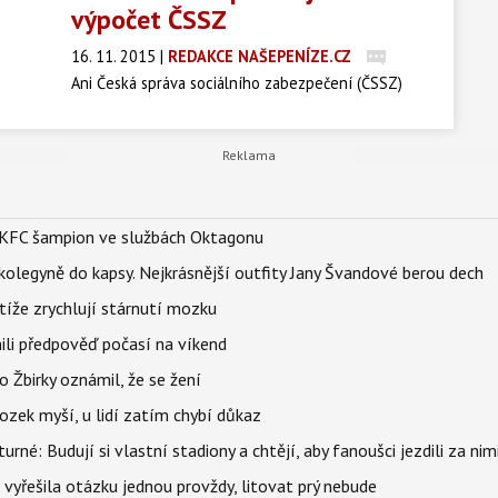
výpočet ČSSZ
16. 11. 2015
|
REDAKCE NAŠEPENÍZE.CZ
Ani Česká správa sociálního zabezpečení (ČSSZ)
není neomylná. Přesvědčil se o tom i jeden penzista,
kterému se nezdála výše důchodu a bojoval za
přepočítání. Senior, který se na ochránkyni lidských
práv obrátil s prosbou o prověření výše svého
důchodu, se do dvou měsíců dočkal jeho zvýšení
 BKFC šampion ve službách Oktagonu
a doplatku rozdílu za téměř 10 let zpětně.
olegyně do kapsy. Nejkrásnější outfity Jany Švandové berou dech
íže zrychlují stárnutí mozku
ili předpověď počasí na víkend
 Žbirky oznámil, že se žení
ozek myší, u lidí zatím chybí důkaz
urné: Budují si vlastní stadiony a chtějí, aby fanoušci jezdili za nim
 vyřešila otázku jednou provždy, litovat prý nebude