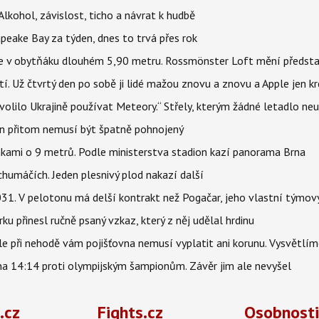
Alkohol, závislost, ticho a návrat k hudbě
apeake Bay za týden, dnes to trvá přes rok
jíte v obytňáku dlouhém 5,90 metru. Rossmönster Loft mění předst
tí. Už čtvrtý den po sobě ji lidé mažou znovu a znovu a Apple jen k
olilo Ukrajině používat Meteory.“ Střely, kterým žádné letadlo neu
hon přitom nemusí být špatně pohnojený
nkami o 9 metrů. Podle ministerstva stadion kazí panorama Brna
humáčích. Jeden plesnivý plod nakazí další
1. V pelotonu má delší kontrakt než Pogačar, jeho vlastní týmový
ku přinesl ručně psaný vzkaz, který z něj udělal hrdinu
e při nehodě vám pojišťovna nemusí vyplatit ani korunu. Vysvětlím
 na 14:14 proti olympijským šampionům. Závěr jim ale nevyšel
.cz
Fights.cz
Osobnosti