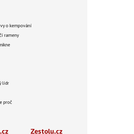
avy o kempování
rčí rameny
nikne
 lídr
e proč
.cz
Zestolu.cz