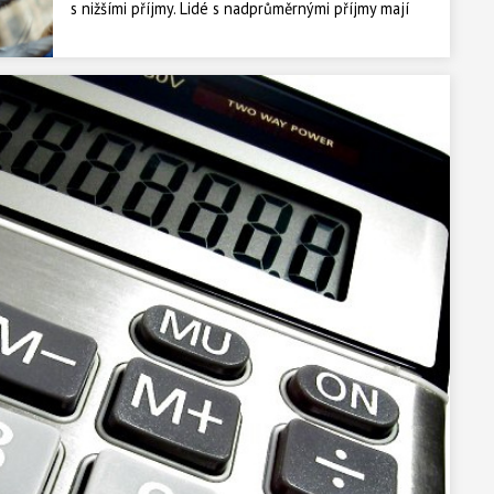
s nižšími příjmy. Lidé s nadprůměrnými příjmy mají
relativně nízký náhradový poměr. Výpočet důchodu
příští rok pro lidi s vysokými příjmy bude při
zohlednění valorizace méně výhodný.