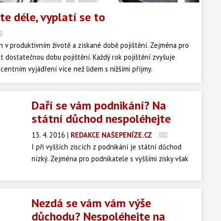
te déle, vyplatí se to
h v produktivním životě a získané době pojištění. Zejména pro
kat dostatečnou dobu pojištění. Každý rok pojištění zvyšuje
centním vyjádření více než lidem s nižšími příjmy.
Daří se vám podnikání? Na
státní důchod nespoléhejte
13. 4. 2016
|
REDAKCE NAŠEPENÍZE.CZ
I při vyšších ziscích z podnikání je státní důchod
nízký. Zejména pro podnikatele s vyššími zisky však
není rozhodně řešením platit dobrovolně více na
důchodovém pojištění. Správnou volbou je vlastní
investování. Podívejme se na praktický příklad.
Nezdá se vám vám výše
důchodu? Nespoléhejte na