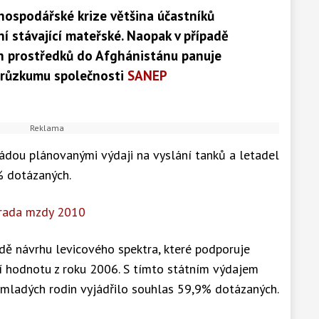
hospodářské krize většina účastníků
í stávající mateřské. Naopak v případě
ch prostředků do Afghánistánu panuje
 průzkumu společnosti
SANEP
ládou plánovanými výdaji na vyslání tanků a letadel
% dotázaných.
rada mzdy 2010
dě návrhu levicového spektra, které podporuje
jí hodnotu z roku 2006. S tímto státním výdajem
 mladých rodin vyjádřilo souhlas 59,9% dotázaných.