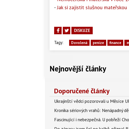
-
Jak si zajistit slušnou mateřskou
DISKUZE
Tagy:
Dovolená
peníze
finance
m
Nejnovější články
Doporučené články
Ukrajinští vědci pozorovali u Měsíce U
Kronika sériových vrahů: Nenápadný děln
Fascinující i nebezpečná. U pobřeží Ch
Do zápasu jsem šel po kalbě, přiznal