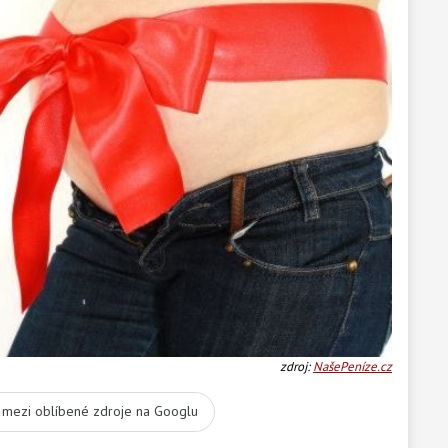
zdroj:
NašePeníze.cz
t mezi oblíbené zdroje na Googlu