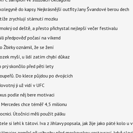
olegyně do kapsy. Nejkrásnější outfity Jany Švandové berou dech
íže zrychlují stárnutí mozku
mokrý od deště, a přesto přichystal nejlepší večer festivalu
ili předpověď počasí na víkend
 Žbirky oznámil, že se žení
ozek myší, u lidí zatím chybí důkaz
prý skončilo před pěti lety
upeřů. Do klece půjdou po dvojicích
votný ji už vidí v UFC
uxus podle něj bere motivaci
a Mercedes chce téměř 4,5 milionu
cnici. Útočníci měli použít pálku
ele si lehl k tátovi. Iva z Jihlavy popsala, jak žije jako páté kolo u 
álmajor zemřel při výbuchu před moskevskou restaurací, když slavi