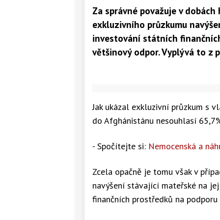
Za správné považuje v dobách 
exkluzivního průzkumu navýšen
investování státních finanční
většinový odpor. Vyplývá to z
Jak ukázal exkluzivní průzkum s v
do Afghánistánu nesouhlasí 65,7
- Spočítejte si:
Nemocenská a náh
Zcela opačně je tomu však v přípa
navýšení stávající mateřské na je
finančních prostředků na podporu