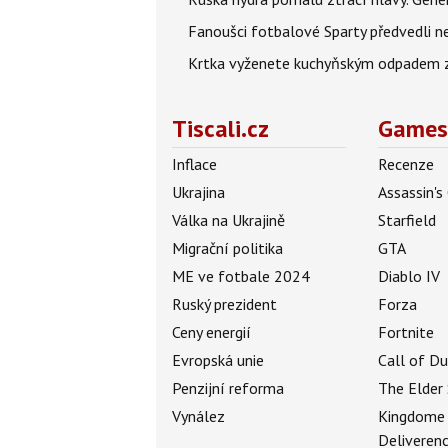
Fanoušci fotbalové Sparty předvedli n
Krtka vyženete kuchyňským odpadem zab
Tiscali.cz
Games
Inflace
Recenze
Ukrajina
Assassin's
Válka na Ukrajině
Starfield
Migrační politika
GTA
ME ve fotbale 2024
Diablo IV
Ruský prezident
Forza
Ceny energií
Fortnite
Evropská unie
Call of D
Penzijní reforma
The Elder 
Vynález
Kingdome
Deliveren