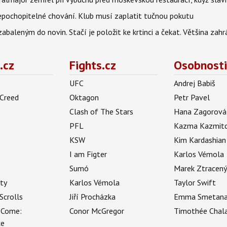
epochopitelné chování. Klub musí zaplatit tučnou pokutu
aleným do novin. Stačí je položit ke krtinci a čekat. Většina zah
.cz
Fights.cz
Osobnosti
UFC
Andrej Babiš
 Creed
Oktagon
Petr Pavel
Clash of The Stars
Hana Zagorová
PFL
Kazma Kazmit
KSW
Kim Kardashian
I am Figter
Karlos Vémola
Sumó
Marek Ztracen
uty
Karlos Vémola
Taylor Swift
Scrolls
Jiří Procházka
Emma Smetan
 Come:
Conor McGregor
Timothée Chal
ce