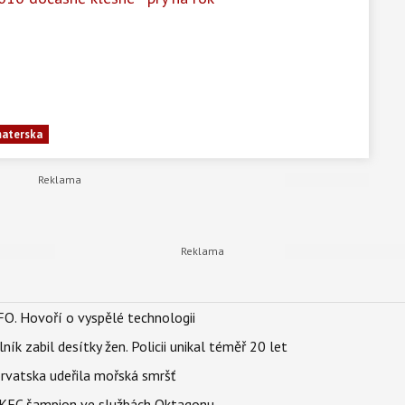
aterska
FO. Hovoří o vyspělé technologii
ík zabil desítky žen. Policii unikal téměř 20 let
orvatska udeřila mořská smršť
 BKFC šampion ve službách Oktagonu