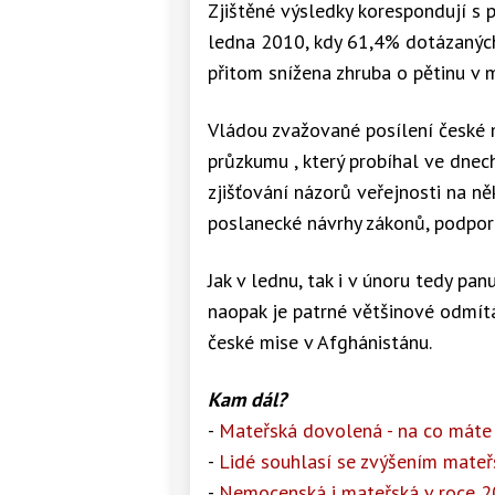
Zjištěné výsledky korespondují s 
ledna 2010, kdy 61,4% dotázanýc
přitom snížena zhruba o pětinu v 
Vládou zvažované posílení české 
průzkumu , který probíhal ve dnec
zjišťování názorů veřejnosti na ně
poslanecké návrhy zákonů, podpo
Jak v lednu, tak i v únoru tedy pa
naopak je patrné většinové odmítá
české mise v Afghánistánu.
Kam dál?
-
Mateřská dovolená - na co máte
-
Lidé souhlasí se zvýšením mateř
-
Nemocenská i mateřská v roce 20