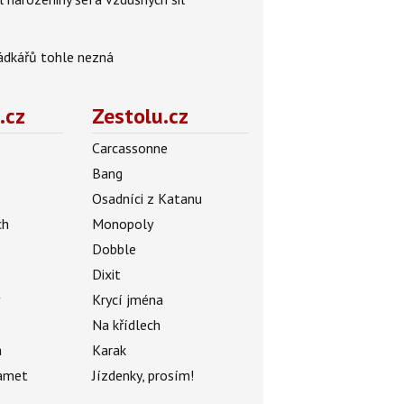
rádkářů tohle nezná
.cz
Zestolu.cz
Carcassonne
Bang
Osadníci z Katanu
ch
Monopoly
Dobble
Dixit
ý
Krycí jména
Na křídlech
a
Karak
amet
Jízdenky, prosím!