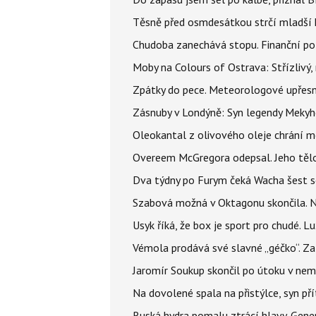
Těsně před osmdesátkou strčí mladší k
Chudoba zanechává stopu. Finanční pot
Moby na Colours of Ostrava: Střízlivý, 
Zpátky do pece. Meteorologové upřesn
Zásnuby v Londýně: Syn legendy Mekyho
Oleokantal z olivového oleje chrání m
Overeem McGregora odepsal. Jeho tělo 
Dva týdny po Furym čeká Wacha šest so
Szabová možná v Oktagonu skončila. No
Usyk říká, že box je sport pro chudé. L
Vémola prodává své slavné „géčko“. Z
Jaromír Soukup skončil po útoku v nemo
Na dovolené spala na přistýlce, syn přít
Ruská hydra pomalu ztrácí hlavy. Gener