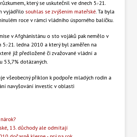
průzkumem, který se uskutečnil ve dnech 5.-21.
h vyjádřilo
souhlas se zvýšením mateřské
. Ta byla
minulém roce v rámci vládního úsporného balíčku.
mise v Afghánistánu o sto vojáků pak nemělo v
h 5.-21. ledna 2010 a který byl zaměřen na
které již předložené či zvažované vládní a
ru 53,7% dotázaných.
nuje všeobecný příklon k podpoře mladých rodin a
ní navyšování investic v oblasti
 nárok?
ské, 13. důchody ale odmítají
10 dočasně klesne - prý na rok