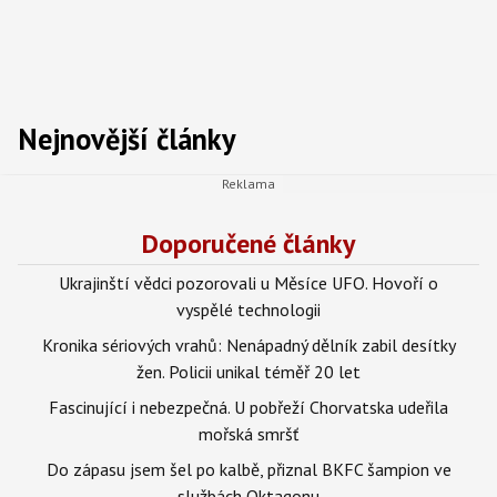
Nejnovější články
Doporučené články
Ukrajinští vědci pozorovali u Měsíce UFO. Hovoří o
vyspělé technologii
Kronika sériových vrahů: Nenápadný dělník zabil desítky
žen. Policii unikal téměř 20 let
Fascinující i nebezpečná. U pobřeží Chorvatska udeřila
mořská smršť
Do zápasu jsem šel po kalbě, přiznal BKFC šampion ve
službách Oktagonu