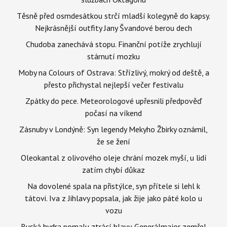
Těsně před osmdesátkou strčí mladší kolegyně do kapsy.
Nejkrásnější outfity Jany Švandové berou dech
Chudoba zanechává stopu. Finanční potíže zrychlují
stárnutí mozku
Moby na Colours of Ostrava: Střízlivý, mokrý od deště, a
přesto přichystal nejlepší večer festivalu
Zpátky do pece. Meteorologové upřesnili předpověď
počasí na víkend
Zásnuby v Londýně: Syn legendy Mekyho Žbirky oznámil,
že se žení
Oleokantal z olivového oleje chrání mozek myší, u lidí
zatím chybí důkaz
Na dovolené spala na přistýlce, syn přítele si lehl k
tátovi. Iva z Jihlavy popsala, jak žije jako páté kolo u
vozu
Ruská hydra pomalu ztrácí hlavy. Generálmajor zemřel