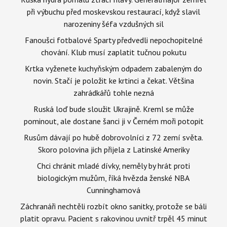
při výbuchu před moskevskou restaurací, když slavil
narozeniny šéfa vzdušných sil
Fanoušci fotbalové Sparty předvedli nepochopitelné
chování. Klub musí zaplatit tučnou pokutu
Krtka vyženete kuchyňským odpadem zabaleným do
novin. Stačí je položit ke krtinci a čekat. Většina
zahrádkářů tohle nezná
Ruská loď bude sloužit Ukrajině. Kreml se může
pominout, ale dostane šanci ji v Černém moři potopit
Rusům dávají po hubě dobrovolníci z 72 zemí světa.
Skoro polovina jich přijela z Latinské Ameriky
Chci chránit mladé dívky, neměly by hrát proti
biologickým mužům, říká hvězda ženské NBA
Cunninghamová
Záchranáři nechtěli rozbít okno sanitky, protože se báli
platit opravu. Pacient s rakovinou uvnitř trpěl 45 minut