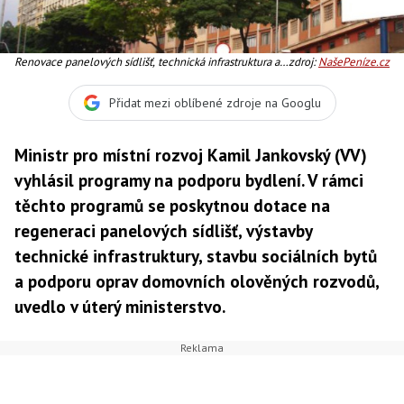
Renovace panelových sídlišť, technická infrastruktura a
zdroj:
NašePeníze.cz
dotace na výstavbu sociálních bytů, jsou programy pro
rok 2011, Foto: SXC
Přidat mezi oblíbené zdroje na Googlu
Ministr pro místní rozvoj Kamil Jankovský (VV)
vyhlásil programy na podporu bydlení. V rámci
těchto programů se poskytnou dotace na
regeneraci panelových sídlišť, výstavby
technické infrastruktury, stavbu sociálních bytů
a podporu oprav domovních olověných rozvodů,
uvedlo v úterý ministerstvo.