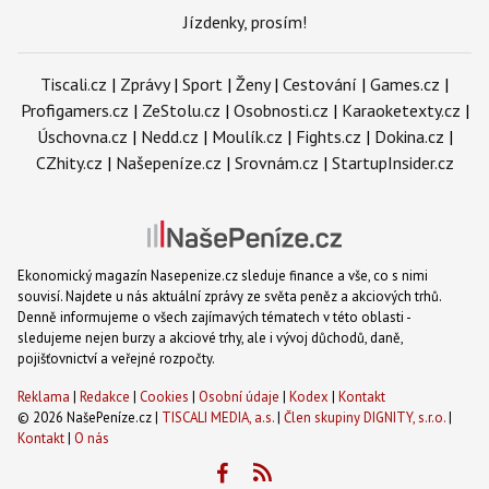
Jízdenky, prosím!
Tiscali.cz
|
Zprávy
|
Sport
|
Ženy
|
Cestování
|
Games.cz
|
Profigamers.cz
|
ZeStolu.cz
|
Osobnosti.cz
|
Karaoketexty.cz
|
Úschovna.cz
|
Nedd.cz
|
Moulík.cz
|
Fights.cz
|
Dokina.cz
|
CZhity.cz
|
Našepeníze.cz
|
Srovnám.cz
|
StartupInsider.cz
Ekonomický magazín Nasepenize.cz sleduje finance a vše, co s nimi
souvisí. Najdete u nás aktuální zprávy ze světa peněz a akciových trhů.
Denně informujeme o všech zajímavých tématech v této oblasti -
sledujeme nejen burzy a akciové trhy, ale i vývoj důchodů, daně,
pojišťovnictví a veřejné rozpočty.
Reklama
|
Redakce
|
Cookies
|
Osobní údaje
|
Kodex
|
Kontakt
© 2026 NašePeníze.cz |
TISCALI MEDIA, a.s.
|
Člen skupiny DIGNITY, s.r.o.
|
Kontakt
|
O nás