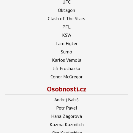
UFC
Oktagon
Clash of The Stars
PFL
KSW
I am Figter
Sumó
Karlos Vémola
Jiří Procházka
Conor McGregor
Osobnosti.cz
Andrej Babiš
Petr Pavel
Hana Zagorová
Kazma Kazmitch
Kim Kardashian