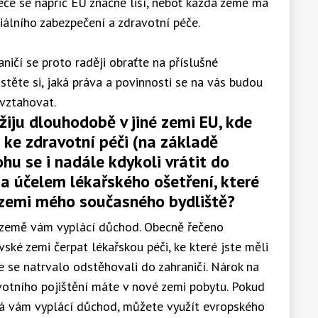
éče se napříč EU značně liší, neboť každá země má
iálního zabezpečení a zdravotní péče.
ičí se proto raději obraťte na příslušné
istěte si, jaká práva a povinnosti se na vás budou
 vztahovat.
iju dlouhodobě v jiné zemi EU, kde
ke zdravotní péči (na základě
hu se i nadále kdykoli vrátit do
 účelem lékařského ošetření, které
 zemi mého současného bydliště?
á země vám vyplácí důchod. Obecně řečeno
ké zemi čerpat lékařskou péči, ke které jste měli
te se natrvalo odstěhovali do zahraničí. Nárok na
votního pojištění máte v nové zemi pobytu. Pokud
rá vám vyplácí důchod, můžete využít evropského