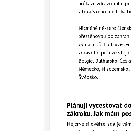
průkazu zdravotního poji
z lékařského hlediska 
Nicméně některé člensk
přestěhovali do zahrani
vyplácí důchod, uveden
zdravotní péči ve stej
Belgie, Bulharsko, Česk
Německo, Nizozemsko, P
Švédsko.
Plánuji vycestovat d
zákroku. Jak mám po
Nejprve si ověřte, zda je v