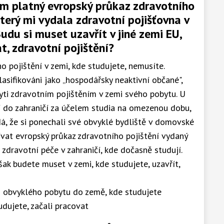
m platný evropský průkaz zdravotního
který mi vydala zdravotní pojišťovna v
du si muset uzavřít v jiné zemi EU,
, zdravotní pojištění?
o pojištění v zemi, kde studujete, nemusíte.
lasifikováni jako „hospodářsky neaktivní občané",
yti zdravotním pojištěním v zemi svého pobytu. U
jí do zahraničí za účelem studia na omezenou dobu,
á, že si ponechali své obvyklé bydliště v domovské
vat evropský průkaz zdravotního pojištění vydaný
 zdravotní péče v zahraničí, kde dočasně studují.
šak budete muset v zemi, kde studujete, uzavřít,
o obvyklého pobytu do země, kde studujete
tudujete, začali pracovat