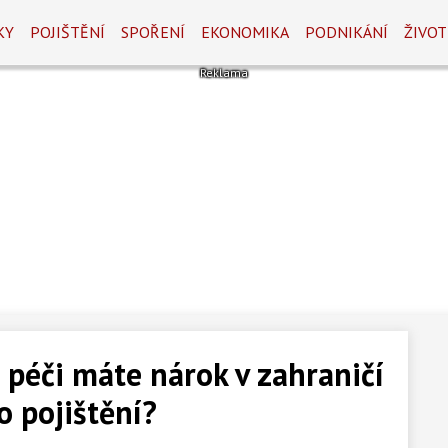
KY
POJIŠTĚNÍ
SPOŘENÍ
EKONOMIKA
PODNIKÁNÍ
ŽIVOT
 péči máte nárok v zahraničí
o pojištění?