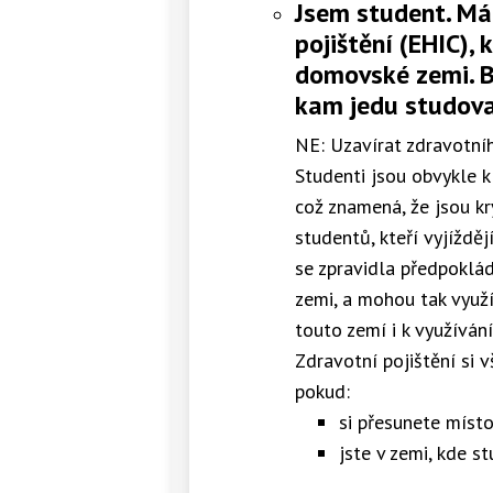
Jsem student. Má
pojištění (EHIC), 
domovské zemi. Bu
kam jedu studovat
NE: Uzavírat zdravotníh
Studenti jsou obvykle k
což znamená, že jsou kr
studentů, kteří vyjíždě
se zpravidla předpoklád
zemi, a mohou tak využí
touto zemí i k využívání
Zdravotní pojištění si v
pokud:
si přesunete míst
jste v zemi, kde s