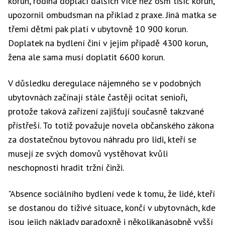
korun, rodina doplácí dalších více než osm tisíc korun,"
upozornil ombudsman na příklad z praxe. Jiná matka se
třemi dětmi pak platí v ubytovně 10 900 korun.
Doplatek na bydlení činí v jejím případě 4300 korun,
žena ale sama musí doplatit 6600 korun.
V důsledku deregulace nájemného se v podobných
ubytovnách začínají stále častěji ocitat senioři,
protože taková zařízení zajišťují současně takzvané
přístřeší. To totiž považuje novela občanského zákona
za dostatečnou bytovou náhradu pro lidi, kteří se
musejí ze svých domovů vystěhovat kvůli
neschopnosti hradit tržní činži.
"Absence sociálního bydlení vede k tomu, že lidé, kteří
se dostanou do tíživé situace, končí v ubytovnách, kde
jsou jejich náklady paradoxně i několikanásobně vyšší