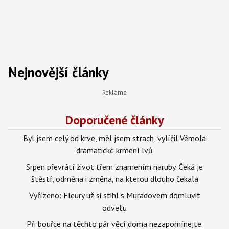
Nejnovější články
Doporučené články
Byl jsem celý od krve, měl jsem strach, vylíčil Vémola
dramatické krmení lvů
Srpen převrátí život třem znamením naruby. Čeká je
štěstí, odměna i změna, na kterou dlouho čekala
Vyřízeno: Fleury už si stihl s Muradovem domluvit
odvetu
Při bouřce na těchto pár věcí doma nezapomínejte.