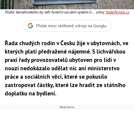
Podle Varvařovského by měl funkční sociální systém lidi
zdroj:
NašePeníze.cz
v nouzi zachytit v okamžiku, kdy jim teprve ztráta
bydlení hrozí, Foto:SXC
Přidat mezi oblíbené zdroje na Googlu
Řada chudých rodin v Česku žije v ubytovnách, ve
kterých platí předražené nájemné. S lichvářskou
praxí řady provozovatelů ubytoven pro lidi v
nouzi nedokázalo udělat nic ani ministerstvo
práce a sociálních věcí, které se pokusilo
zastropovat částky, které lze hradit ze státního
doplatku na bydlení.