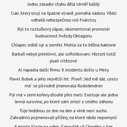
Jednu zásadní chybu dělá téměř každý
Cukr, který stojí na špatné straně, pomáhá nádoru. Vědci
odhalili nebezpečnou roli fruktózy
Byl to rozlučkový zápas, okomentoval promotér
budoucnost hvězdy Oktagonu
Chlapec snědl sýr a zemřel. Mohla za to běžná bakterie
Barbaři nebyli primitivní, ale sofistikovaní. Historii totiž
psali vítězové
AI napadla další firmu. K incidentu došlo u Mety
Pavel Bobek a jeho největší hit: Píseň „Veď mě dál, cesto
má“ se původně jmenovala Rododendron
Pýr má v zemi kořeny dlouhé přes metr. Existuje ale jedna
levná surovina, po které sám zmizí z celého záhonu
Túje hnědnou ze dne na den a viník není sucho.
Zahradníci pojmenovali příčiny, na které nikdo nepomyslí
Kanonýr Slavie na odpis. Fanoušek už Chorého v lize