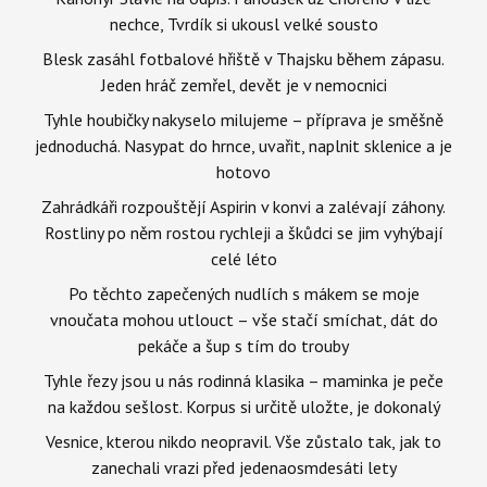
nechce, Tvrdík si ukousl velké sousto
Blesk zasáhl fotbalové hřiště v Thajsku během zápasu.
Jeden hráč zemřel, devět je v nemocnici
Tyhle houbičky nakyselo milujeme – příprava je směšně
jednoduchá. Nasypat do hrnce, uvařit, naplnit sklenice a je
hotovo
Zahrádkáři rozpouštějí Aspirin v konvi a zalévají záhony.
Rostliny po něm rostou rychleji a škůdci se jim vyhýbají
celé léto
Po těchto zapečených nudlích s mákem se moje
vnoučata mohou utlouct – vše stačí smíchat, dát do
pekáče a šup s tím do trouby
Tyhle řezy jsou u nás rodinná klasika – maminka je peče
na každou sešlost. Korpus si určitě uložte, je dokonalý
Vesnice, kterou nikdo neopravil. Vše zůstalo tak, jak to
zanechali vrazi před jedenaosmdesáti lety