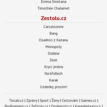
Emma Smetana
Timothée Chalamet
Zestolu.cz
Carcassonne
Bang
Osadníci z Katanu
Monopoly
Dobble
Dixit
Krycí jména
Na křídlech
Karak
Jízdenky, prosím!
Tiscali.cz
|
Zprávy
|
Sport
|
Ženy
|
Cestování
|
Games.cz
|
Profigamers.cz
|
ZeStolu.cz
|
Osobnosti.cz
|
Karaoketexty.cz
|