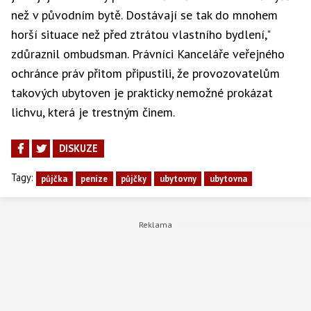
než v původním bytě. Dostávají se tak do mnohem
horší situace než před ztrátou vlastního bydlení,"
zdůraznil ombudsman. Právníci Kanceláře veřejného
ochránce práv přitom připustili, že provozovatelům
takových ubytoven je prakticky nemožné prokázat
lichvu, která je trestným činem.
DISKUZE
Tagy:
půjčka
peníze
půjčky
ubytovny
ubytovna