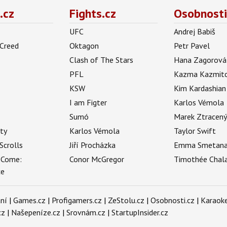
.cz
Fights.cz
Osobnosti
UFC
Andrej Babiš
 Creed
Oktagon
Petr Pavel
Clash of The Stars
Hana Zagorová
PFL
Kazma Kazmit
KSW
Kim Kardashian
I am Figter
Karlos Vémola
Sumó
Marek Ztracen
uty
Karlos Vémola
Taylor Swift
Scrolls
Jiří Procházka
Emma Smetan
 Come:
Conor McGregor
Timothée Chal
ce
ní
|
Games.cz
|
Profigamers.cz
|
ZeStolu.cz
|
Osobnosti.cz
|
Karaoke
cz
|
Našepeníze.cz
|
Srovnám.cz
|
StartupInsider.cz