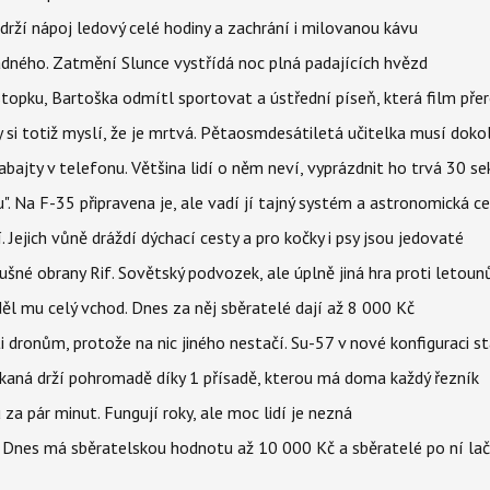
udrží nápoj ledový celé hodiny a zachrání i milovanou kávu
ného. Zatmění Slunce vystřídá noc plná padajících hvězd
topku, Bartoška odmítl sportovat a ústřední píseň, která film pře
y si totiž myslí, že je mrtvá. Pětaosmdesátiletá učitelka musí doko
abajty v telefonu. Většina lidí o něm neví, vyprázdnit ho trvá 30 s
". Na F-35 připravena je, ale vadí jí tajný systém a astronomická c
 Jejich vůně dráždí dýchací cesty a pro kočky i psy jsou jedovaté
dušné obrany Rif. Sovětský podvozek, ale úplně jiná hra proti letou
ěl mu celý vchod. Dnes za něj sběratelé dají až 8 000 Kč
 dronům, protože na nic jiného nestačí. Su-57 v nové konfiguraci st
kaná drží pohromadě díky 1 přísadě, kterou má doma každý řezník
 za pár minut. Fungují roky, ale moc lidí je nezná
 Dnes má sběratelskou hodnotu až 10 000 Kč a sběratelé po ní lač