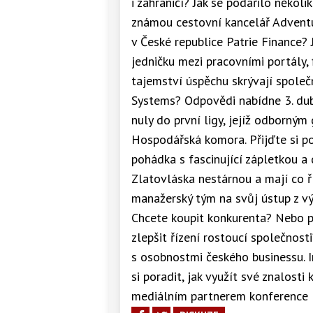
i zahraničí? Jak se podařilo něk
známou cestovní kancelář Adventur
v České republice Patrie Finance?
jedničku mezi pracovními portály, 
tajemství úspěchu skrývají spole
Systems? Odpovědi nabídne 3. du
nuly do první ligy, jejíž odborný
Hospodářská komora. Přijďte si po
pohádka s fascinující zápletkou a
Zlatovláska nestárnou a mají co ří
manažerský tým na svůj ústup z v
Chcete koupit konkurenta? Nebo př
zlepšit řízení rostoucí společnost
s osobnostmi českého businessu. In
si poradit, jak využít své znalosti
mediálním partnerem konference