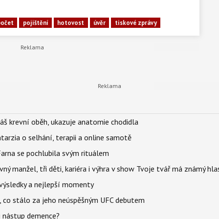
počet
pojištění
hotovost
úvěr
tiskové zprávy
váš krevní oběh, ukazuje anatomie chodidla
Katarzia o selhání, terapii a online samotě
Farna se pochlubila svým rituálem
ný manžel, tři děti, kariéra i výhra v show Tvoje tvář má známý hla
– výsledky a nejlepší momenty
il, co stálo za jeho neúspěšným UFC debutem
li nástup demence?