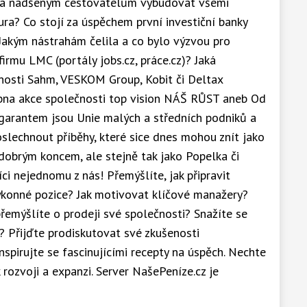
olika nadšeným cestovatelům vybudovat všemi
a? Co stojí za úspěchem první investiční banky
 Jakým nástrahám čelila a co bylo výzvou pro
firmu LMC (portály jobs.cz, práce.cz)? Jaká
čnosti Sahm, VESKOM Group, Kobit či Deltax
bna akce společnosti top vision NÁŠ RŮST aneb Od
m garantem jsou Unie malých a středních podniků a
slechnout příběhy, které sice dnes mohou znít jako
 dobrým koncem, ale stejně tak jako Popelka či
ci nejednomu z nás! Přemýšlíte, jak připravit
ýkonné pozice? Jak motivovat klíčové manažery?
emýšlíte o prodeji své společnosti? Snažíte se
i? Přijďte prodiskutovat své zkušenosti
spirujte se fascinujícími recepty na úspěch. Nechte
 k rozvoji a expanzi. Server NašePeníze.cz je