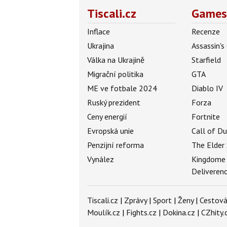
Tiscali.cz
Games
Inflace
Recenze
Ukrajina
Assassin's
Válka na Ukrajině
Starfield
Migrační politika
GTA
ME ve fotbale 2024
Diablo IV
Ruský prezident
Forza
Ceny energií
Fortnite
Evropská unie
Call of D
Penzijní reforma
The Elder 
Vynález
Kingdome
Deliveren
Tiscali.cz
|
Zprávy
|
Sport
|
Ženy
|
Cestová
Moulík.cz
|
Fights.cz
|
Dokina.cz
|
CZhity.