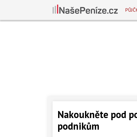
PŮJČ
Nakoukněte pod p
podnikům