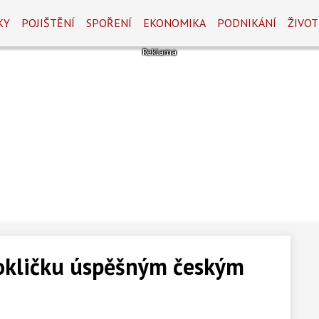
KY
POJIŠTĚNÍ
SPOŘENÍ
EKONOMIKA
PODNIKÁNÍ
ŽIVOT
okličku úspěšným českým