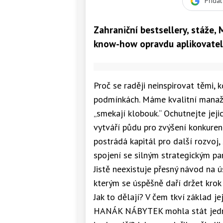
Přida
Zahraniční bestsellery, stáže, 
know-how opravdu aplikovatel
Proč se raději neinspirovat těmi, 
podmínkách. Máme kvalitní manažer
„smekají klobouk.“ Ochutnejte jeji
vytváří půdu pro zvýšení konkuren
postrádá kapitál pro další rozvoj, 
spojení se silným strategickým par
Jistě neexistuje přesný návod na 
kterým se úspěšně daří držet krok 
Jak to dělají? V čem tkví základ j
HANÁK NÁBYTEK mohla stát jednič