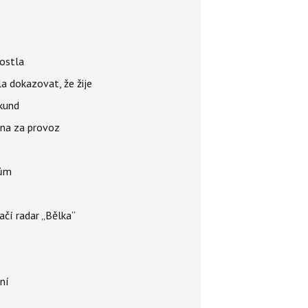
rostla
la dokazovat, že žije
ekund
ena za provoz
nům
ačí radar „Bělka“
ní