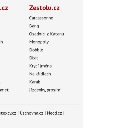
.cz
Zestolu.cz
Carcassonne
Bang
Osadníci z Katanu
ch
Monopoly
Dobble
Dixit
ý
Krycí jména
Na křídlech
a
Karak
amet
Jízdenky, prosím!
texty.cz
|
Úschovna.cz
|
Nedd.cz
|