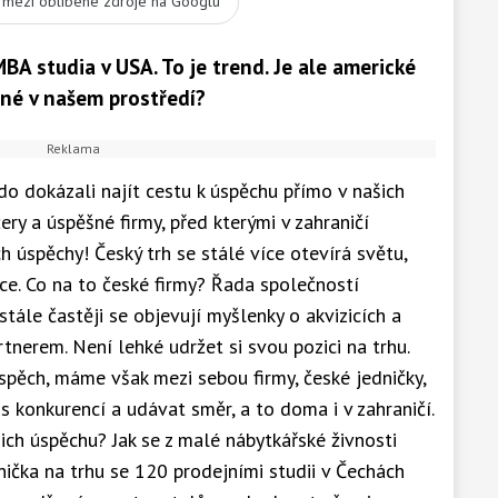
t mezi oblíbené zdroje na Googlu
MBA studia v USA. To je trend. Je ale americké
né v našem prostředí?
kdo dokázali najít cestu k úspěchu přímo v našich
y a úspěšné firmy, před kterými v zahraničí
ch úspěchy! Český trh se stálé více otevírá světu,
ce. Co na to české firmy? Řada společností
stále častěji se objevují myšlenky o akvizicích a
tnerem. Není lehké udržet si svou pozici na trhu.
úspěch, máme však mezi sebou firmy, české jedničky,
s konkurencí a udávat směr, a to doma i v zahraničí.
ejich úspěchu? Jak se z malé nábytkářské živnosti
ka na trhu se 120 prodejními studii v Čechách