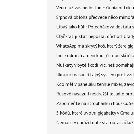
Vedro už vás nedostane: Geniální trik 
Srpnová obloha předvede něco mimořád
Líbáš jako bůh: Poledňáková dostala s
Čtyřikrát jí stát neposlal důchod. Úřad
WhatsApp má skrytý koš, který žere gig
Indie odmítá americkou „černou skříňku
Muškáty v bytě škodí víc, než pomáhají.
Ukrajinci nasadili tajný systém protivz
Kdo měl v paneláku tenhle mixér, závid
Rusové nasazují nejdražší letadlo proti
Zapomeňte na strouhanku i housku. Se
5 kódů, které uvolní gigabajty v Gmailu
Nemáte v garáži tuhle starou vrtačku?