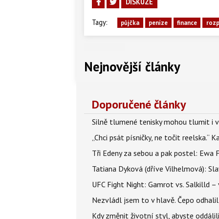
DISKUZE
Tagy:
půjčka
peníze
finance
roz
Nejnovější články
Doporučené články
Silně tlumené tenisky mohou tlumit i 
„Chci psát písničky, ne točit reelska.“ 
Tři Edeny za sebou a pak postel: Ewa 
Tatiana Dyková (dříve Vilhelmová): Slav
UFC Fight Night: Gamrot vs. Salkilld 
Nezvládl jsem to v hlavě. Čepo odhal
Kdy změnit životní styl, abyste oddáli