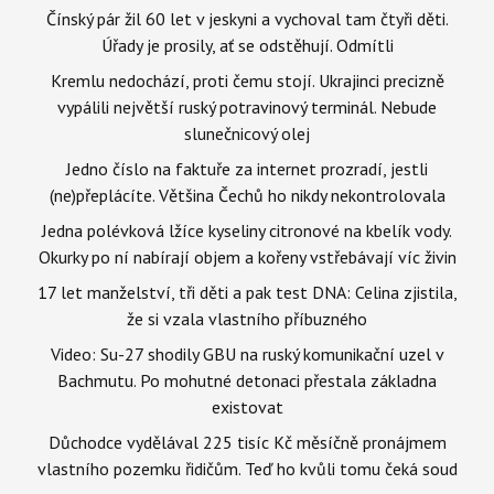
Čínský pár žil 60 let v jeskyni a vychoval tam čtyři děti.
Úřady je prosily, ať se odstěhují. Odmítli
Kremlu nedochází, proti čemu stojí. Ukrajinci precizně
vypálili největší ruský potravinový terminál. Nebude
slunečnicový olej
Jedno číslo na faktuře za internet prozradí, jestli
(ne)přeplácíte. Většina Čechů ho nikdy nekontrolovala
Jedna polévková lžíce kyseliny citronové na kbelík vody.
Okurky po ní nabírají objem a kořeny vstřebávají víc živin
17 let manželství, tři děti a pak test DNA: Celina zjistila,
že si vzala vlastního příbuzného
Video: Su-27 shodily GBU na ruský komunikační uzel v
Bachmutu. Po mohutné detonaci přestala základna
existovat
Důchodce vydělával 225 tisíc Kč měsíčně pronájmem
vlastního pozemku řidičům. Teď ho kvůli tomu čeká soud