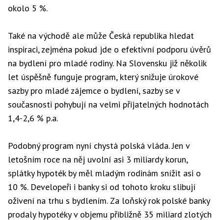
okolo 5 %.
Také na východě ale může Česká republika hledat
inspiraci, zejména pokud jde o efektivní podporu úvěrů
na bydlení pro mladé rodiny. Na Slovensku již několik
let úspěšně funguje program, který snižuje úrokové
sazby pro mladé zájemce o bydlení, sazby se v
současnosti pohybují na velmi přijatelných hodnotách
1,4-2,6 % p.a.
Podobný program nyní chystá polská vláda. Jen v
letošním roce na něj uvolní asi 3 miliardy korun,
splátky hypoték by měl mladým rodinám snížit asi o
10 %. Developeři i banky si od tohoto kroku slibují
oživení na trhu s bydlením. Za loňský rok polské banky
prodaly hypotéky v objemu přibližně 35 miliard zlotých