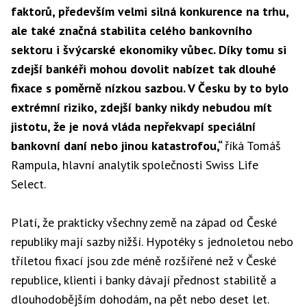
faktorů, především velmi silná konkurence na trhu,
ale také značná stabilita celého bankovního
sektoru i švýcarské ekonomiky vůbec. Díky tomu si
zdejší bankéři mohou dovolit nabízet tak dlouhé
fixace s poměrně nízkou sazbou. V Česku by to bylo
extrémní riziko, zdejší banky nikdy nebudou mít
jistotu, že je nová vláda nepřekvapí speciální
bankovní daní nebo jinou katastrofou,“
říká Tomáš
Rampula, hlavní analytik společnosti Swiss Life
Select.
Platí, že prakticky všechny země na západ od České
republiky mají sazby nižší. Hypotéky s jednoletou nebo
tříletou fixací jsou zde méně rozšířené než v České
republice, klienti i banky dávají přednost stabilitě a
dlouhodobějším dohodám, na pět nebo deset let.