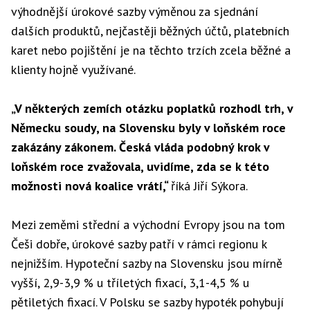
výhodnější úrokové sazby výměnou za sjednání
dalších produktů, nejčastěji běžných účtů, platebních
karet nebo pojištění je na těchto trzích zcela běžné a
klienty hojně využívané.
„V některých zemích otázku poplatků rozhodl trh, v
Německu soudy, na Slovensku byly v loňském roce
zakázány zákonem. Česká vláda podobný krok v
loňském roce zvažovala, uvidíme, zda se k této
možnosti nová koalice vrátí,“
říká Jiří Sýkora.
Mezi zeměmi střední a východní Evropy jsou na tom
Češi dobře, úrokové sazby patří v rámci regionu k
nejnižším. Hypoteční sazby na Slovensku jsou mírně
vyšší, 2,9-3,9 % u tříletých fixací, 3,1-4,5 % u
pětiletých fixací. V Polsku se sazby hypoték pohybují