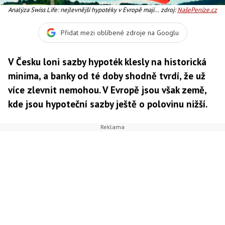
Analýza Swiss Life: nejlevnější hypotéky v Evropě mají
zdroj:
NašePeníze.cz
Švýcaři, v Polsku sazby nejrychleji klesají, v Česku silný
podíl hypoték s plovoucí sazbou Foto:SXC
Přidat mezi oblíbené zdroje na Googlu
V Česku loni sazby hypoték klesly na historická
minima, a banky od té doby shodně tvrdí, že už
více zlevnit nemohou. V Evropě jsou však země,
kde jsou hypoteční sazby ještě o polovinu nižší.