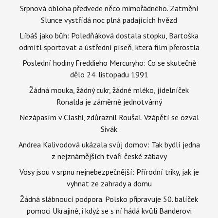
Srpnová obloha předvede něco mimořádného. Zatmění
Slunce vystřídá noc plná padajících hvězd
Líbáš jako bůh: Poledňáková dostala stopku, Bartoška
odmítl sportovat a ústřední píseň, která film přerostla
Poslední hodiny Freddieho Mercuryho: Co se skutečně
dělo 24. listopadu 1991
Žádná mouka, žádný cukr, žádné mléko, jídelníček
Ronalda je záměrně jednotvárný
Nezápasím v Clashi, zdůraznil Roušal. Vzápětí se ozval
Sivák
Andrea Kalivodová ukázala svůj domov: Tak bydlí jedna
z nejznámějších tváří české zábavy
Vosy jsou v srpnu nejnebezpečnější: Přírodní triky, jak je
vyhnat ze zahrady a domu
Žádná slábnoucí podpora. Polsko připravuje 50. balíček
pomoci Ukrajině, i když se s ní hádá kvůli Banderovi