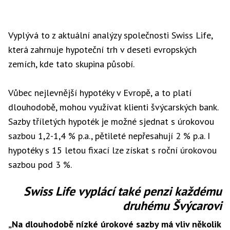
Vyplývá to z aktuální analýzy společnosti Swiss Life,
která zahrnuje hypoteční trh v deseti evropských
zemích, kde tato skupina působí.
Vůbec nejlevnější hypotéky v Evropě, a to platí
dlouhodobě, mohou využívat klienti švýcarských bank.
Sazby tříletých hypoték je možné sjednat s úrokovou
sazbou 1,2-1,4 % p.a., pětileté nepřesahují 2 % p.a. I
hypotéky s 15 letou fixací lze získat s roční úrokovou
sazbou pod 3 %.
Swiss Life vyplácí také penzi každému
druhému Švýcarovi
„Na dlouhodobě nízké úrokové sazby má vliv několik