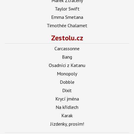
Marek Ztracený
Taylor Swift
Emma Smetana
Timothée Chalamet
Zestolu.cz
Carcassonne
Bang
Osadníci z Katanu
Monopoly
Dobble
Dixit
Krycí jména
Na křídlech
Karak
Jízdenky, prosím!