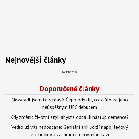
Nejnovější články
Doporučené články
Nezvládl jsem to v hlavě. Čepo odhalil, co stálo za jeho
neúspěšným UFC debutem
Kdy změnit životní styl, abyste oddálili nástup demence?
Vedro už vás nedostane: Geniální trik udrží nápoj ledový
celé hodiny a zachrání i milovanou kávu