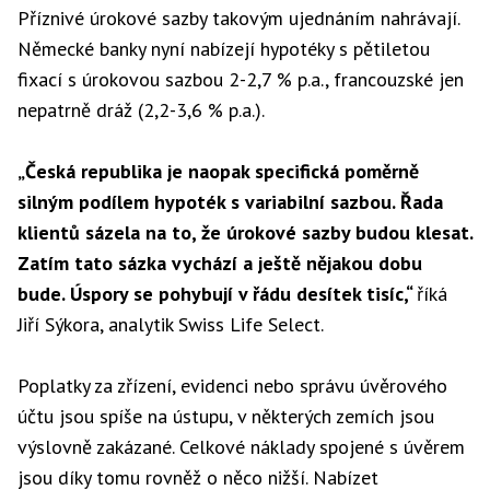
Příznivé úrokové sazby takovým ujednáním nahrávají.
Německé banky nyní nabízejí hypotéky s pětiletou
fixací s úrokovou sazbou 2-2,7 % p.a., francouzské jen
nepatrně dráž (2,2-3,6 % p.a.).
„Česká republika je naopak specifická poměrně
silným podílem hypoték s variabilní sazbou. Řada
klientů sázela na to, že úrokové sazby budou klesat.
Zatím tato sázka vychází a ještě nějakou dobu
bude. Úspory se pohybují v řádu desítek tisíc,“
říká
Jiří Sýkora, analytik Swiss Life Select.
Poplatky za zřízení, evidenci nebo správu úvěrového
účtu jsou spíše na ústupu, v některých zemích jsou
výslovně zakázané. Celkové náklady spojené s úvěrem
jsou díky tomu rovněž o něco nižší. Nabízet