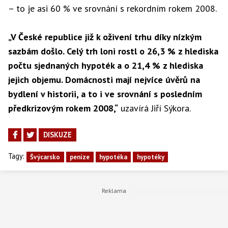
– to je asi 60 % ve srovnání s rekordním rokem 2008.
„V České republice již k oživení trhu díky nízkým
sazbám došlo. Celý trh loni rostl o 26,3 % z hlediska
počtu sjednaných hypoték a o 21,4 % z hlediska
jejich objemu. Domácnosti mají nejvíce úvěrů na
bydlení v historii, a to i ve srovnání s posledním
předkrizovým rokem 2008,“
uzavírá Jiří Sýkora.
DISKUZE
Tagy:
Švýcarsko
peníze
hypotéka
hypotéky