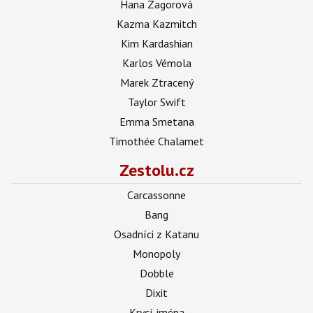
Hana Zagorová
Kazma Kazmitch
Kim Kardashian
Karlos Vémola
Marek Ztracený
Taylor Swift
Emma Smetana
Timothée Chalamet
Zestolu.cz
Carcassonne
Bang
Osadníci z Katanu
Monopoly
Dobble
Dixit
Krycí jména