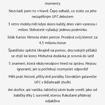
momenty
Nezvládl jsem to v hlavě. Čepo odhalil, co stálo za jeho
neúspěšným UFC debutem
3 retro mobily měl kdysi skoro každý, dnes vám vynesou i
milion. Sběratelé vyžadují jedinou podmínku
Silák Karlos Vémola shání peníze. Prodává svůj klenot za
4,5 milionu korun
Španělsko spěchá Ukrajině na pomoc, dny ruských pěšáků
se chýlí ke konci. Mohutná dodávka je srovná do latě
5 znamení, která nikdy neodpoví hned na zprávu. Nejsou
ignoranti, jen si potřebují rozmyslet odpověď
Měli psát historii, přišly dvě porážky. Slovákům galavečer
UFC v Bělehradě zhořkl
Ani skořice, ani vanilka. Jablečný závin bude vonět jako od
babičky díky 1 surovině, kterou Rakušané přidávají
odjakživa