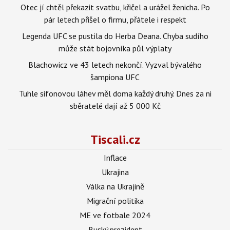
Otec jí chtěl překazit svatbu, křičel a urážel ženicha. Po
pár letech přišel o firmu, přátele i respekt
Legenda UFC se pustila do Herba Deana. Chyba sudího
může stát bojovníka půl výplaty
Blachowicz ve 43 letech nekončí. Vyzval bývalého
šampiona UFC
Tuhle sifonovou láhev měl doma každý druhý. Dnes za ni
sběratelé dají až 5 000 Kč
Tiscali.cz
Inflace
Ukrajina
Válka na Ukrajině
Migrační politika
ME ve fotbale 2024
Ruský prezident