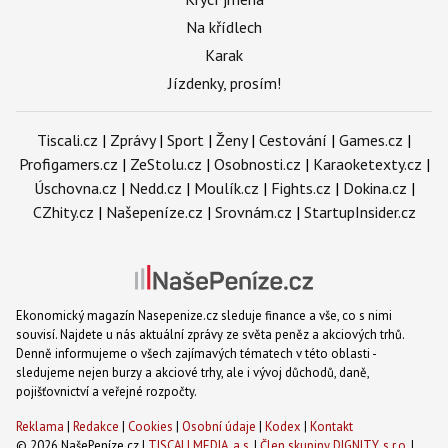
Na křídlech
Karak
Jízdenky, prosím!
Tiscali.cz
|
Zprávy
|
Sport
|
Ženy
|
Cestování
|
Games.cz
|
Profigamers.cz
|
ZeStolu.cz
|
Osobnosti.cz
|
Karaoketexty.cz
|
Úschovna.cz
|
Nedd.cz
|
Moulík.cz
|
Fights.cz
|
Dokina.cz
|
CZhity.cz
|
Našepeníze.cz
|
Srovnám.cz
|
StartupInsider.cz
Ekonomický magazín Nasepenize.cz sleduje finance a vše, co s nimi
souvisí. Najdete u nás aktuální zprávy ze světa peněz a akciových trhů.
Denně informujeme o všech zajímavých tématech v této oblasti -
sledujeme nejen burzy a akciové trhy, ale i vývoj důchodů, daně,
pojišťovnictví a veřejné rozpočty.
Reklama
|
Redakce
|
Cookies
|
Osobní údaje
|
Kodex
|
Kontakt
© 2026 NašePeníze.cz |
TISCALI MEDIA, a.s.
|
Člen skupiny DIGNITY, s.r.o.
|