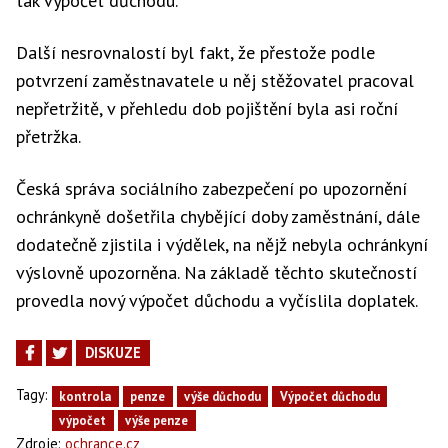
tak výpočet důchodu.
Další nesrovnalostí byl fakt, že přestože podle
potvrzení zaměstnavatele u něj stěžovatel pracoval
nepřetržitě, v přehledu dob pojištění byla asi roční
přetržka.
Česká správa sociálního zabezpečení po upozornění
ochránkyně došetřila chybějící doby zaměstnání, dále
dodatečně zjistila i výdělek, na nějž nebyla ochránkyní
výslovně upozorněna. Na základě těchto skutečností
provedla nový výpočet důchodu a vyčíslila doplatek.
DISKUZE
Tagy:
kontrola
penze
výše důchodu
Výpočet důchodu
výpočet
výše penze
Zdroje:
ochrance.cz