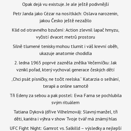
Opak dejá vu existuje. Je ale ještě podivnější
Petr Janda jako Cézar na nosítkách: Oslava narozenin,
jakou Česko ještě nezažilo
Klid od otravného bzučení: Action zlevnil lapač hmyzu,
vyčistí dvacet metrů prostoru
Silně tlumené tenisky mohou tlumit i váš krevní oběh,
ukazuje anatomie chodidla
2. ledna 1965 poprvé zazněla znělka Večerníčku: Jak
vznikl pořad, který vychoval generace českých dětí
„Chci psát písničky, ne točit reelska.“ Katarzia o selhání,
terapii a online samotě
Tři Edeny za sebou a pak postel: Ewa Farna se pochlubila
svým rituálem
Tatiana Dyková (dříve Vilhelmová): Slavný manžel, tři
děti, kariéra i výhra v show Tvoje tvář má známý hlas
UFC Fight Night: Gamrot vs. Salkilld – výsledky a nejlepší