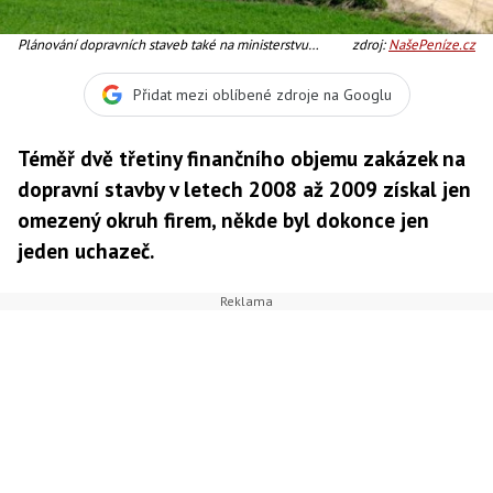
Plánování dopravních staveb také na ministerstvu
zdroj:
NašePeníze.cz
dopravy podle názoru NKÚ probíhalo bez ohledu na
dostupné finanční zdroje, Foto: ŘSD
Přidat mezi oblíbené zdroje na Googlu
Téměř dvě třetiny finančního objemu zakázek na
dopravní stavby v letech 2008 až 2009 získal jen
omezený okruh firem, někde byl dokonce jen
jeden uchazeč.