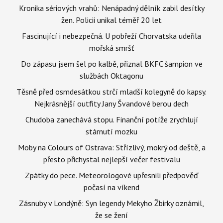
Kronika sériových vrahů: Nenápadný dělník zabil desítky
žen. Policii unikal téměř 20 let
Fascinující i nebezpečná. U pobřeží Chorvatska udeřila
mořská smršť
Do zápasu jsem šel po kalbě, přiznal BKFC šampion ve
službách Oktagonu
Těsně před osmdesátkou strčí mladší kolegyně do kapsy.
Nejkrásnější outfity Jany Švandové berou dech
Chudoba zanechává stopu. Finanční potíže zrychlují
stárnutí mozku
Moby na Colours of Ostrava: Střízlivý, mokrý od deště, a
přesto přichystal nejlepší večer festivalu
Zpátky do pece. Meteorologové upřesnili předpověď
počasí na víkend
Zásnuby v Londýně: Syn legendy Mekyho Žbirky oznámil,
že se žení