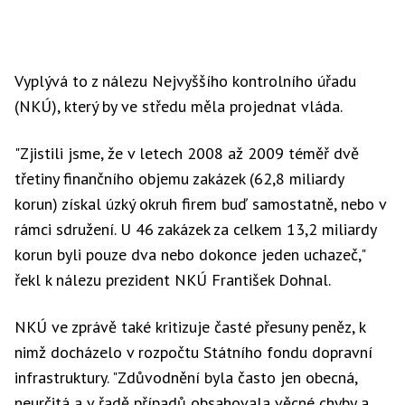
Vyplývá to z nálezu Nejvyššího kontrolního úřadu
(NKÚ), který by ve středu měla projednat vláda.
"Zjistili jsme, že v letech 2008 až 2009 téměř dvě
třetiny finančního objemu zakázek (62,8 miliardy
korun) získal úzký okruh firem buď samostatně, nebo v
rámci sdružení. U 46 zakázek za celkem 13,2 miliardy
korun byli pouze dva nebo dokonce jeden uchazeč,"
řekl k nálezu prezident NKÚ František Dohnal.
NKÚ ve zprávě také kritizuje časté přesuny peněz, k
nimž docházelo v rozpočtu Státního fondu dopravní
infrastruktury. "Zdůvodnění byla často jen obecná,
neurčitá a v řadě případů obsahovala věcné chyby a