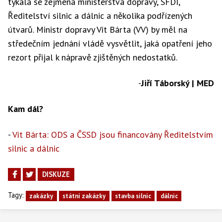
týkala se zejména ministerstva dopravy, SFDI,
Ředitelství silnic a dálnic a několika podřízených
útvarů. Ministr dopravy Vít Bárta (VV) by měl na
středečním jednání vládě vysvětlit, jaká opatření jeho
rezort přijal k nápravě zjištěných nedostatků.
-
Jiří Táborský | MED
Kam dál?
-
Vít Bárta: ODS a ČSSD jsou financovány Ředitelstvím
silnic a dálnic
DISKUZE
Tagy:
zakázky
státní zakázky
stavba silnic
dálnic