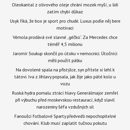
Oleokantal z olivového oleje chrání mozek myší, u lidí
zatím chybí důkaz
Usyk říká, že box je sport pro chudé. Luxus podle něj bere
motivaci
Vémola prodává své slavné „géčko“. Za Mercedes chce
téměř 4,5 milionu
Jaromír Soukup skončil po útoku v nemocnici. Útočníci
měli použít pálku
Na dovolené spala na přistýlce, syn přítele si lehl k
tátovi. Iva z Jihlavy popsala, jak žije jako páté kolo u
vozu
Ruská hydra pomalu ztrácí hlavy. Generálmajor zemřel
při výbuchu před moskevskou restaurací, když slavil
narozeniny šéfa vzdušných sil
Fanoušci fotbalové Sparty předvedli nepochopitelné
chování. Klub musí zaplatit tučnou pokutu