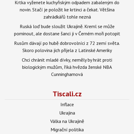
Krtka vyženete kuchyňským odpadem zabaleným do
novin. Stačí je položit ke krtinci a čekat. Většina
zahrádkářů tohle nezná
Ruská loď bude sloužit Ukrajině. Kreml se může
pominout, ale dostane šanci ji v Černém moři potopit
Rusům dávají po hubě dobrovolníci z 72 zemí světa.
Skoro polovina jich přijela z Latinské Ameriky
Chci chránit mladé dívky, neměly by hrát proti
biologickým mužům, říká hvězda ženské NBA
Cunninghamová
Tiscali.cz
Inflace
Ukrajina
Válka na Ukrajině
Migrační politika