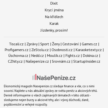
Dixit
Krycí jména
Na křídlech
Karak
Jízdenky, prosím!
Tiscali.cz
|
Zprávy
|
Sport
|
Ženy
|
Cestování
|
Games.cz
|
Profigamers.cz
|
ZeStolu.cz
|
Osobnosti.cz
|
Karaoketexty.cz
|
Úschovna.cz
|
Nedd.cz
|
Moulík.cz
|
Fights.cz
|
Dokina.cz
|
CZhity.cz
|
Našepeníze.cz
|
Srovnám.cz
|
StartupInsider.cz
Ekonomický magazín Nasepenize.cz sleduje finance a vše, co s nimi
souvisí. Najdete u nás aktuální zprávy ze světa peněz a akciových trhů.
Denně informujeme o všech zajímavých tématech v této oblasti -
sledujeme nejen burzy a akciové trhy, ale i vývoj důchodů, daně,
pojišťovnictví a veřejné rozpočty.