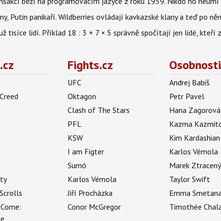
nsakcí běží na programovacím jazyce z roku 1959. Nikdo ho neumí 
ny, Putin panikaří. Wildberries ovládají kavkazské klany a teď po něm
isíce lidí. Příklad 18 : 3 + 7 × 5 správně spočítají jen lidé, kteří 
.cz
Fights.cz
Osobnosti
UFC
Andrej Babiš
 Creed
Oktagon
Petr Pavel
Clash of The Stars
Hana Zagorová
PFL
Kazma Kazmit
KSW
Kim Kardashian
I am Figter
Karlos Vémola
Sumó
Marek Ztracen
uty
Karlos Vémola
Taylor Swift
Scrolls
Jiří Procházka
Emma Smetan
 Come:
Conor McGregor
Timothée Chal
ce