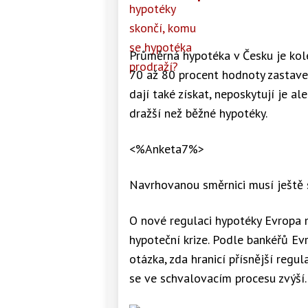
Průměrná hypotéka v Česku je kole
70 až 80 procent hodnoty zastave
dají také získat, neposkytují je a
dražší než běžné hypotéky.
<%Anketa7%>
Navrhovanou směrnici musí ještě 
O nové regulaci hypotéky Evropa 
hypoteční krize. Podle bankéřů Evr
otázka, zda hranicí přísnější reg
se ve schvalovacím procesu zvýší.