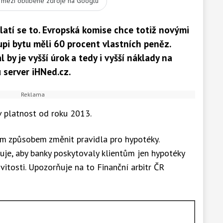
t mezi oblíbené zdroje na Googlu
platí se to. Evropská komise chce totiž novými
koupi bytu měli 60 procent vlastních peněz.
l by je vyšší úrok a tedy i vyšší náklady na
 server iHNed.cz.
v platnost od roku 2013.
ým způsobem změnit pravidla pro hypotéky.
uje, aby banky poskytovaly klientům jen hypotéky
tosti. Upozorňuje na to Finanční arbitr ČR