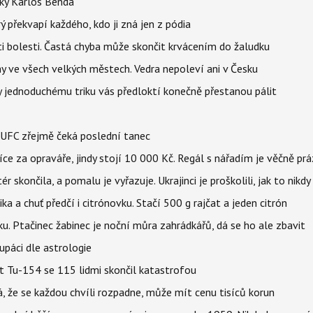
tky Karlos Benda
ý překvapí každého, kdo ji zná jen z pódia
ti bolesti. Častá chyba může skončit krvácením do žaludku
ahy ve všech velkých městech. Vedra nepoleví ani v Česku
íky jednoduchému triku vás předloktí konečně přestanou pálit
v UFC zřejmě čeká poslední tanec
íce za opraváře, jindy stojí 10 000 Kč. Regál s nářadím je věčně pr
ér skončila, a pomalu je vyřazuje. Ukrajinci je proškolili, jak to nikdy
ika a chuť předčí i citrónovku. Stačí 500 g rajčat a jeden citrón
ku. Ptačinec žabinec je noční můra zahrádkářů, dá se ho ale zbavit
upáci dle astrologie
et Tu-154 se 115 lidmi skončil katastrofou
á, že se každou chvíli rozpadne, může mít cenu tisíců korun