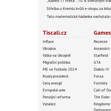
„Azbest IT světa“: 70 % světových tra
Střelba u Kremlu kvůli e-shopu za bilio
Tato matematická hádanka nachytala už t
Tiscali.cz
Games
Inflace
Recenze
Ukrajina
Assassin's
Válka na Ukrajině
Starfield
Migrační politika
GTA
ME ve fotbale 2024
Diablo IV
Ruský prezident
Forza
Ceny energií
Fortnite
Evropská unie
Call of D
Penzijní reforma
The Elder 
Vynález
Kingdome
Deliveren