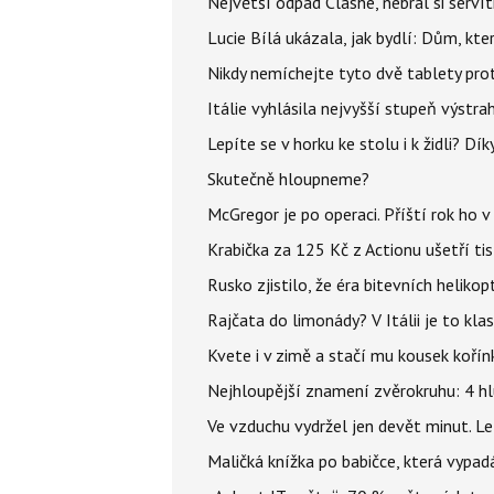
Největší odpad Clashe, nebral si serví
Lucie Bílá ukázala, jak bydlí: Dům, kter
Nikdy nemíchejte tyto dvě tablety pro
Itálie vyhlásila nejvyšší stupeň výstr
Lepíte se v horku ke stolu i k židli? D
Skutečně hloupneme?
McGregor je po operaci. Příští rok ho 
Krabička za 125 Kč z Actionu ušetří tis
Rusko zjistilo, že éra bitevních helikopt
Rajčata do limonády? V Itálii je to klas
Kvete i v zimě a stačí mu kousek kořín
Nejhloupější znamení zvěrokruhu: 4 hl
Ve vzduchu vydržel jen devět minut. L
Maličká knížka po babičce, která vypad