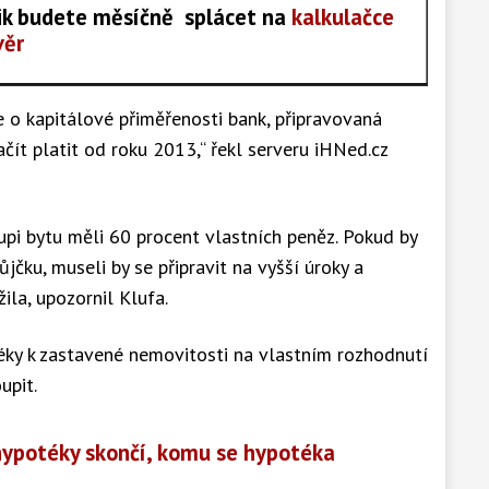
olik budete měsíčně splácet na
kalkulačce
věr
e o kapitálové přiměřenosti bank, připravovaná
čít platit od roku 2013,“ řekl serveru iHNed.cz
koupi bytu měli 60 procent vlastních peněz. Pokud by
půjčku, museli by se připravit na vyšší úroky a
ila, upozornil Klufa.
ky k zastavené nemovitosti na vlastním rozhodnutí
upit.
hypotéky skončí, komu se hypotéka