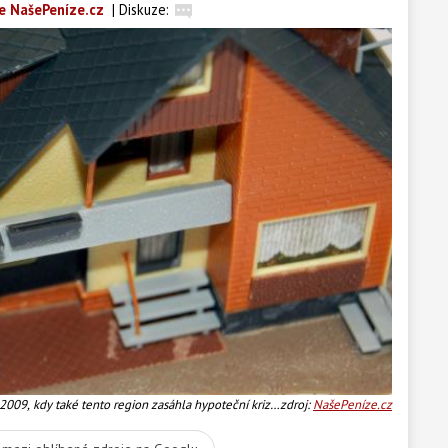
e NašePeníze.cz
|
Diskuze:
009, kdy také tento region zasáhla hypoteční krize,
zdroj:
NašePeníze.cz