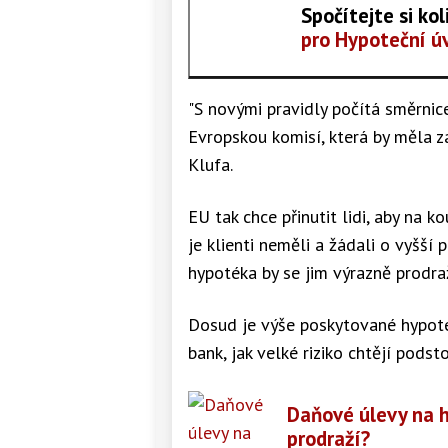
Spočítejte si k
pro Hypoteční ú
"S novými pravidly počítá směrnic
Evropskou komisí, která by měla za
Klufa.
EU tak chce přinutit lidi, aby na 
je klienti neměli a žádali o vyšší 
hypotéka by se jim výrazně prodraž
Dosud je výše poskytované hypoté
bank, jak velké riziko chtějí podsto
Daňové úlevy na 
prodraží?