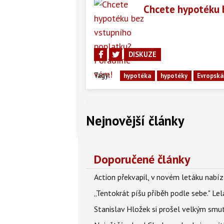
Chcete hypotéku 
DISKUZE
Tagy:
hypotéka
hypotéky
Evropská
Nejnovější články
Doporučené články
Action překvapil, v novém letáku nabízí
„Tentokrát píšu příběh podle sebe." Le
Stanislav Hložek si prošel velkým smut