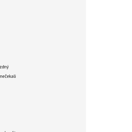
ázdný
 nečekali