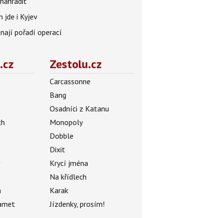
nahradit
 jde i Kyjev
znají pořadí operací
.cz
Zestolu.cz
Carcassonne
Bang
Osadníci z Katanu
ch
Monopoly
Dobble
Dixit
ý
Krycí jména
Na křídlech
a
Karak
amet
Jízdenky, prosím!