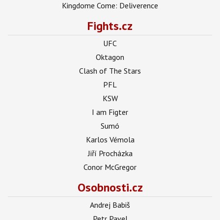
Kingdome Come: Deliverence
Fights.cz
UFC
Oktagon
Clash of The Stars
PFL
KSW
I am Figter
Sumó
Karlos Vémola
Jiří Procházka
Conor McGregor
Osobnosti.cz
Andrej Babiš
Petr Pavel