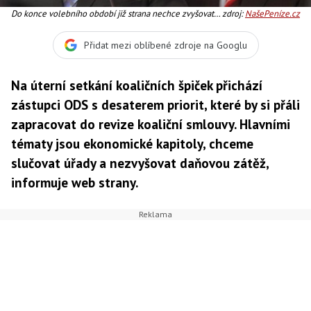
Do konce volebního období již strana nechce zvyšovat
zdroj:
NašePeníze.cz
daňovou zátěž, firmám a podnikatelům chce ulehčit
odvody daní spuštěním jednotného inkasního místa,
Přidat mezi oblíbené zdroje na Googlu
Foto:ODS
Na úterní setkání koaličních špiček přichází
zástupci ODS s desaterem priorit, které by si přáli
zapracovat do revize koaliční smlouvy. Hlavními
tématy jsou ekonomické kapitoly, chceme
slučovat úřady a nezvyšovat daňovou zátěž,
informuje web strany.