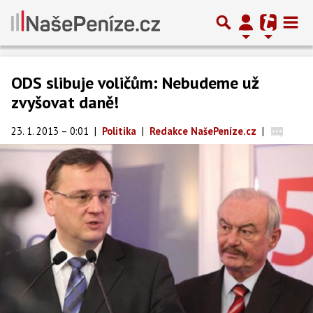
ODS slibuje voličům: Nebudeme už
zvyšovat daně!
23. 1. 2013 – 0:01
|
Politika
|
Redakce NašePeníze.cz
|