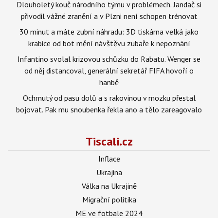
Dlouholetý kouč národního týmu v problémech. Jandač si
přivodil vážné zranění a v Plzni není schopen trénovat
30 minut a máte zubní náhradu: 3D tiskárna velká jako
krabice od bot mění návštěvu zubaře k nepoznání
Infantino svolal krizovou schůzku do Rabatu. Wenger se
od něj distancoval, generální sekretář FIFA hovoří o
hanbě
Ochrnutý od pasu dolů a s rakovinou v mozku přestal
bojovat. Pak mu snoubenka řekla ano a tělo zareagovalo
Tiscali.cz
Inflace
Ukrajina
Válka na Ukrajině
Migrační politika
ME ve fotbale 2024