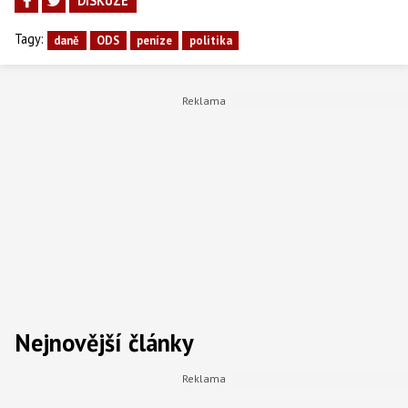
DISKUZE
Tagy:
daně
ODS
peníze
politika
Nejnovější články