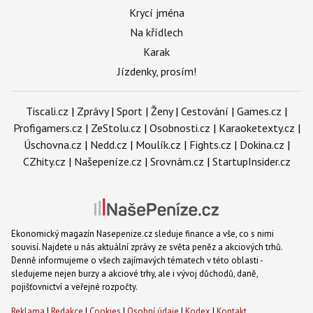
Krycí jména
Na křídlech
Karak
Jízdenky, prosím!
Tiscali.cz
|
Zprávy
|
Sport
|
Ženy
|
Cestování
|
Games.cz
|
Profigamers.cz
|
ZeStolu.cz
|
Osobnosti.cz
|
Karaoketexty.cz
|
Úschovna.cz
|
Nedd.cz
|
Moulík.cz
|
Fights.cz
|
Dokina.cz
|
CZhity.cz
|
Našepeníze.cz
|
Srovnám.cz
|
StartupInsider.cz
Ekonomický magazín Nasepenize.cz sleduje finance a vše, co s nimi
souvisí. Najdete u nás aktuální zprávy ze světa peněz a akciových trhů.
Denně informujeme o všech zajímavých tématech v této oblasti -
sledujeme nejen burzy a akciové trhy, ale i vývoj důchodů, daně,
pojišťovnictví a veřejné rozpočty.
Reklama
|
Redakce
|
Cookies
|
Osobní údaje
|
Kodex
|
Kontakt