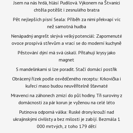
Jsem na nás hrdá, hlásí Pudilová. Výkonem na Štvanici
chtěla potěšit i zesnulého bratra
Pět nejlepších písní Seala: Příběh za nimi překvapí víc
než samotná hudba
Nenápadný angrešt skrývá velký potenciál: Zapomenuté
ovoce prospívá střevům a vrací se do moderní kuchyně
Pěstování dýní má svá úskalí. Přitahují krysy jako
magnet
S mandelinkami si lze poradit. Stačí domácí postřik
Obrácený řízek podle osvědčeného receptu: Krkovička i
kuřecí maso budou neuvěřitelně šťavnaté
Mravenci na záhonech zmizí do půl hodiny. Tři suroviny z
domácnosti za pár korun je vyženou na celé léto
Putinova odporná válka: Ruské drony krouží nad
ukrajinskými civilisty a bez milosti je zabíjí. Bezmála 1
000 mrtvých, z toho 179 dětí