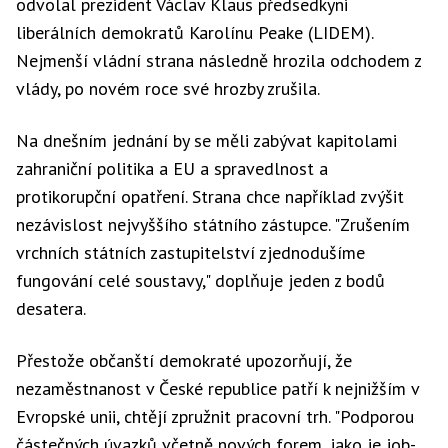
odvolal prezident Václav Klaus předsedkyni
liberálních demokratů Karolínu Peake (LIDEM).
Nejmenší vládní strana následně hrozila odchodem z
vlády, po novém roce své hrozby zrušila.
Na dnešním jednání by se měli zabývat kapitolami
zahraniční politika a EU a spravedlnost a
protikorupční opatření. Strana chce například zvýšit
nezávislost nejvyššího státního zástupce. "Zrušením
vrchních státních zastupitelství zjednodušíme
fungování celé soustavy," doplňuje jeden z bodů
desatera.
Přestože občanští demokraté upozorňují, že
nezaměstnanost v České republice patří k nejnižším v
Evropské unii, chtějí zpružnit pracovní trh. "Podporou
částečných úvazků včetně nových forem, jako je job-