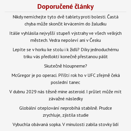
Doporučené články
Nikdy nemíchejte tyto dvě tablety proti bolesti. Častá
chyba může skončit krvácením do žaludku
Itálie vyhlásila nejvyšší stupeň výstrahy ve všech velkých
městech. Vedra nepoleví ani v Česku
Lepíte se v horku ke stolu i k židli? Díky jednoduchému
triku vás předloktí konečně přestanou pálit
Skutečně hloupneme?
McGregor je po operaci. Příští rok ho v UFC zřejmě čeká
poslední tanec
V dubnu 2029 nás těsně mine asteroid. I průlet může mít
závažné následky
Globální oteplování neprobíhá stabilně. Prudce
zrychluje, zjistila studie
Vybuchla obávaná sopka. V minulosti zabila stovky lidí