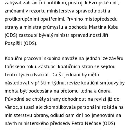
zabývat zahraniční politikou, postoji k Evropské unii,
změnami v rezortu ministerstva spravedlnosti a
protikorupčními opatřeními. Prvního místopředsedu
strany a ministra průmyslu a obchodu Martina Kubu
(ODS) zastoupí bývalý ministr spravedlnosti Jiří
Pospíšil (ODS).
Koaliční pracovní skupina naváže na jednání ze závěru
loňského roku. Zástupci koaličních stran se sejdou
tento týden dvakrát. Další jednání by mělo
následovat v příštím týdnu, revize koaliční smlouvy by
mohla být podepsána na přelomu ledna a února.
Původně se chtěly strany dohodnout na revizi již do
Vánoc, situaci ale zkomplikovala personální rošáda na
ministerstvu obrany, odkud osm dní po jmenování na
návrh ministerského předsedy Petra Nečase (ODS)