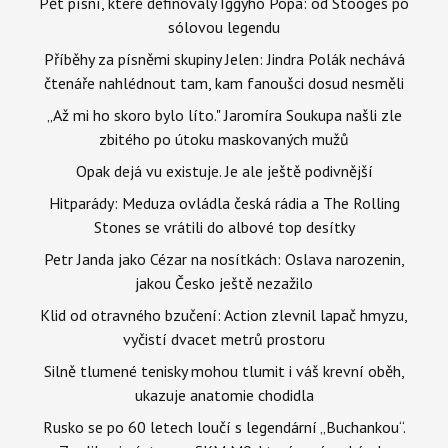
Pět písní, které definovaly Iggyho Popa: od Stooges po
sólovou legendu
Příběhy za písněmi skupiny Jelen: Jindra Polák nechává
čtenáře nahlédnout tam, kam fanoušci dosud nesměli
„Až mi ho skoro bylo líto." Jaromíra Soukupa našli zle
zbitého po útoku maskovaných mužů
Opak dejá vu existuje. Je ale ještě podivnější
Hitparády: Meduza ovládla česká rádia a The Rolling
Stones se vrátili do albové top desítky
Petr Janda jako Cézar na nosítkách: Oslava narozenin,
jakou Česko ještě nezažilo
Klid od otravného bzučení: Action zlevnil lapač hmyzu,
vyčistí dvacet metrů prostoru
Silně tlumené tenisky mohou tlumit i váš krevní oběh,
ukazuje anatomie chodidla
Rusko se po 60 letech loučí s legendární „Buchankou“.