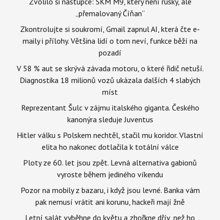
Zvolilo si nástupce: SKM M9, který není ruský, ale
„přemalovaný Číňan“
Zkontrolujte si soukromí, Gmail zapnul AI, která čte e-
maily i přílohy. Většina lidí o tom neví, funkce běží na
pozadí
V 58 % aut se skrývá závada motoru, o které řidič netuší.
Diagnostika 18 milionů vozů ukázala dalších 4 slabých
míst
Reprezentant Šulc v zájmu italského giganta. Českého
kanonýra sleduje Juventus
Hitler válku s Polskem nechtěl, stačil mu koridor. Vlastní
elita ho nakonec dotlačila k totální válce
Ploty ze 60. let jsou zpět. Levná alternativa gabionů
vyroste během jediného víkendu
Pozor na mobily z bazaru, i když jsou levné. Banka vám
pak nemusí vrátit ani korunu, hackeři mají žně
Letní salát vyběhne do květu a zhořkne dřív, než ho