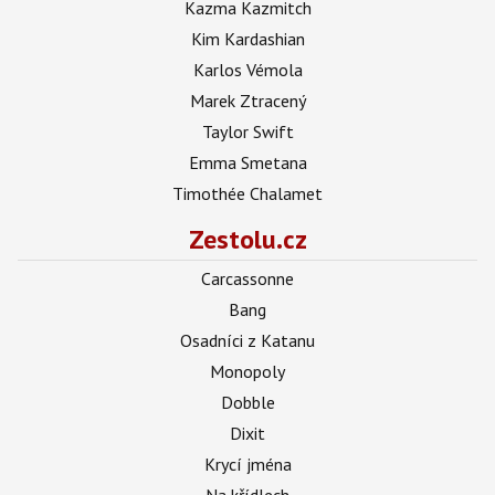
Kazma Kazmitch
Kim Kardashian
Karlos Vémola
Marek Ztracený
Taylor Swift
Emma Smetana
Timothée Chalamet
Zestolu.cz
Carcassonne
Bang
Osadníci z Katanu
Monopoly
Dobble
Dixit
Krycí jména
Na křídlech