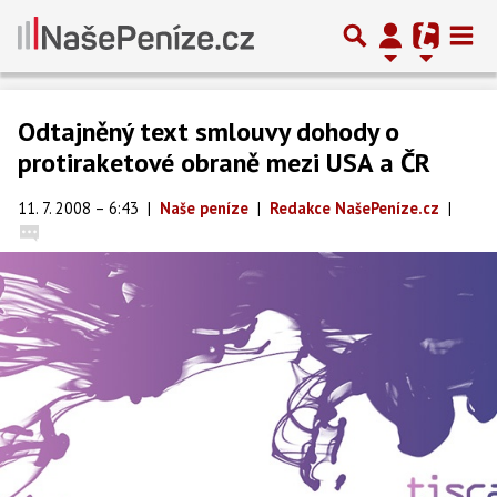
Odtajněný text smlouvy dohody o
protiraketové obraně mezi USA a ČR
11. 7. 2008 – 6:43
|
Naše peníze
|
Redakce NašePeníze.cz
|