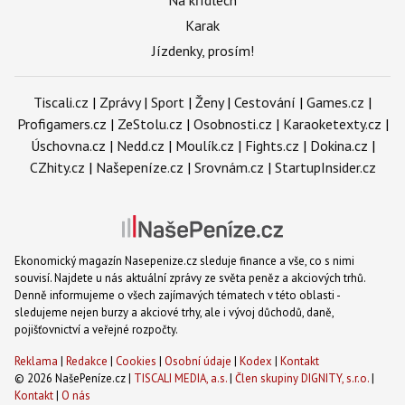
Karak
Jízdenky, prosím!
Tiscali.cz
|
Zprávy
|
Sport
|
Ženy
|
Cestování
|
Games.cz
|
Profigamers.cz
|
ZeStolu.cz
|
Osobnosti.cz
|
Karaoketexty.cz
|
Úschovna.cz
|
Nedd.cz
|
Moulík.cz
|
Fights.cz
|
Dokina.cz
|
CZhity.cz
|
Našepeníze.cz
|
Srovnám.cz
|
StartupInsider.cz
Ekonomický magazín Nasepenize.cz sleduje finance a vše, co s nimi
souvisí. Najdete u nás aktuální zprávy ze světa peněz a akciových trhů.
Denně informujeme o všech zajímavých tématech v této oblasti -
sledujeme nejen burzy a akciové trhy, ale i vývoj důchodů, daně,
pojišťovnictví a veřejné rozpočty.
Reklama
|
Redakce
|
Cookies
|
Osobní údaje
|
Kodex
|
Kontakt
© 2026 NašePeníze.cz |
TISCALI MEDIA, a.s.
|
Člen skupiny DIGNITY, s.r.o.
|
Kontakt
|
O nás