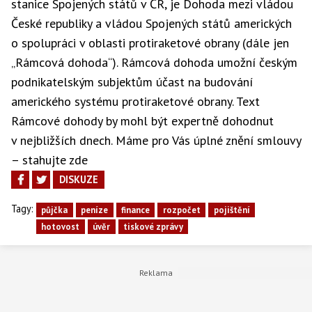
stanice Spojených států v ČR, je Dohoda mezi vládou
České republiky a vládou Spojených států amerických
o spolupráci v oblasti protiraketové obrany (dále jen
„Rámcová dohoda“). Rámcová dohoda umožní českým
podnikatelským subjektům účast na budování
amerického systému protiraketové obrany. Text
Rámcové dohody by mohl být expertně dohodnut
v nejbližších dnech. Máme pro Vás úplné znění smlouvy
– stahujte zde
DISKUZE
Tagy:
půjčka
peníze
finance
rozpočet
pojištění
hotovost
úvěr
tiskové zprávy