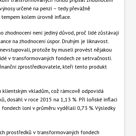
 výnosy určené na penzi – tedy převážně
 tempem kolem úrovně inflace.
 zhodnocení není jediný důvod, proč lidé zůstávají
ance na zhodnocení úspor. Druhým je liknavost.
é nevstupovali, protože by museli provést nějakou
lidé v transformovaných fondech ze setrvačnosti.
finanční zprostředkovatele, kteří tento produkt
u klientským vkladům, což rámcově odpovídá
ů, dosáhl v roce 2015 na 1,13 %. Při loňské inflaci
 fondech loni v průměru vydělali 0,73 %. Výsledky
ch prostředků v transformovaných fondech