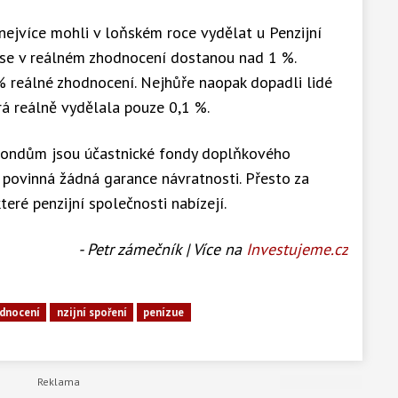
ejvíce mohli v loňském roce vydělat u Penzijní
e se v reálném zhodnocení dostanou nad 1 %.
% reálné zhodnocení. Nejhůře naopak dopadli lidé
rá reálně vydělala pouze 0,1 %.
fondům jsou účastnické fondy doplňkového
í povinná žádná garance návratnosti. Přesto za
eré penzijní společnosti nabízejí.
- Petr zámečník | Více na
Investujeme.cz
dnocení
nzijní spoření
penízue