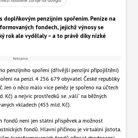
t mezi oblíbené zdroje na Googlu
i s doplňkovým penzijním spořením. Peníze na
formovaných fondech, jejichž výnosy se
ký rok ale vydělaly – a to právě díky nízké
penzijního spoření (dřívější penzijní připojištění)
oření na penzi. 4 256 679 obyvatel České republiky
. Jen o něco málo více peněz je spořeno na účtech
. Kč) a nejvíc prostředků se „válí“ na běžných
vaných vkladech (455 mld. Kč).
 fondů není jen státní příspěvek a možnost
astnických fondů. Hlavní příčinou je virtuální jistota.
íkům transformovaných fondů připsat zhodnocení