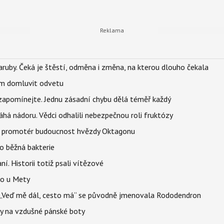
ruby. Čeká je štěstí, odměna i změna, na kterou dlouho čekala
vem domluvit odvetu
zapomínejte. Jednu zásadní chybu dělá téměř každý
áhá nádoru. Vědci odhalili nebezpečnou roli fruktózy
l promotér budoucnost hvězdy Oktagonu
o běžná bakterie
aní. Historii totiž psali vítězové
lo u Mety
eň „Veď mě dál, cesto má“ se původně jmenovala Rododendron
y na vzdušné pánské boty