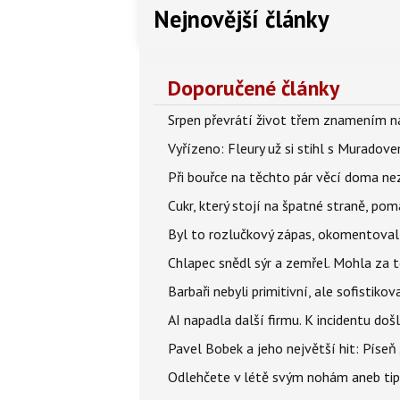
Nejnovější články
Doporučené články
Srpen převrátí život třem znamením na
Vyřízeno: Fleury už si stihl s Murado
Při bouřce na těchto pár věcí doma ne
Cukr, který stojí na špatné straně, pom
Byl to rozlučkový zápas, okomentova
Chlapec snědl sýr a zemřel. Mohla za t
Barbaři nebyli primitivní, ale sofistikov
AI napadla další firmu. K incidentu doš
Pavel Bobek a jeho největší hit: Pís
Odlehčete v létě svým nohám aneb tip