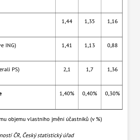
1,44
1,35
1,16
ve ING)
1,41
1,13
0,88
erali PS)
2,1
1,7
1,36
e
1,40%
0,40%
0,30%
mu objemu vlastního jmění účastníků (v %)
ostí ČR, Český statistický úřad