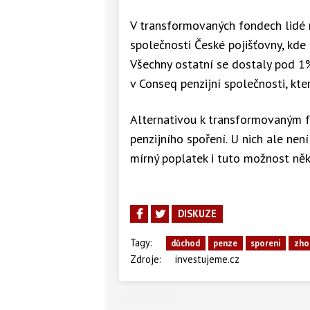
V transformovaných fondech lidé n
společnosti České pojišťovny, kd
Všechny ostatní se dostaly pod 1
v Conseq penzijní společnosti, kte
Alternativou k transformovaným 
penzijního spoření. U nich ale nen
mírný poplatek i tuto možnost někt
DISKUZE
Tagy:
důchod
penze
sporeni
zho
Zdroje:
investujeme.cz