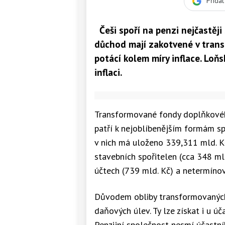
Přida
Češi spoří na penzi nejčastěj
důchod mají zakotvené v trans
potácí kolem míry inflace. Loňs
inflaci.
Transformované fondy doplňkového 
patří k nejoblíbenějším formám sp
v nich má uloženo 339,311 mld. Kč
stavebních spořitelen (cca 348 mld
účtech (739 mld. Kč) a netermíno
Důvodem obliby transformovaných
daňových úlev. Ty lze získat i u úč
Penzijní společnost nesmí účastn