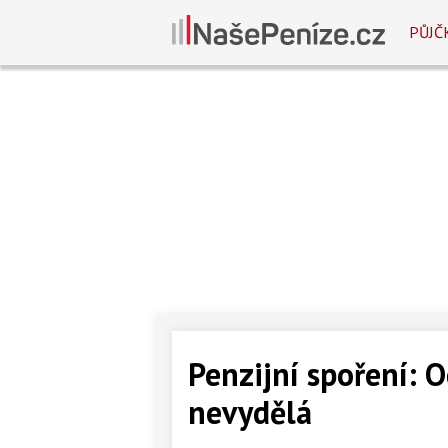
PŮJČ
Penzijní spoření: O
nevydělá