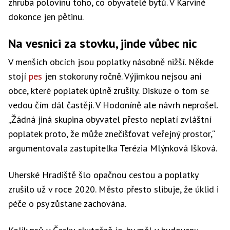
zhruba polovinu toho, co obyvatelé bytů. V Karviné
dokonce jen pětinu.
Na vesnici za stovku, jinde vůbec nic
V menších obcích jsou poplatky násobně nižší. Někde
stojí
pes
jen stokoruny ročně. Výjimkou nejsou ani
obce, které poplatek úplně zrušily. Diskuze o tom se
vedou čím dál častěji. V Hodoníně ale návrh neprošel.
„Žádná jiná skupina obyvatel přesto neplatí zvláštní
poplatek proto, že může znečišťovat veřejný prostor,“
argumentovala zastupitelka Terézia Mlýnková Išková.
Uherské Hradiště šlo opačnou cestou a poplatky
zrušilo už v roce 2020. Město přesto slibuje, že úklid i
péče o psy zůstane zachována.