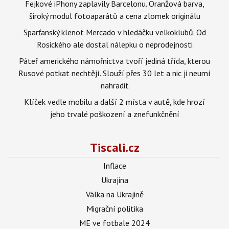
Fejkové iPhony zaplavily Barcelonu. Oranžová barva,
široký modul fotoaparátů a cena zlomek originálu
Sparťanský klenot Mercado v hledáčku velkoklubů. Od
Rosického ale dostal nálepku o neprodejnosti
Páteř amerického námořnictva tvoří jediná třída, kterou
Rusové potkat nechtějí. Slouží přes 30 let a nic ji neumí
nahradit
Klíček vedle mobilu a další 2 místa v autě, kde hrozí
jeho trvalé poškození a znefunkčnění
Tiscali.cz
Inflace
Ukrajina
Válka na Ukrajině
Migrační politika
ME ve fotbale 2024