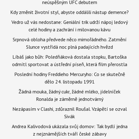
neúspěšným UFC debutem
Kdy změnit životní styl, abyste oddálili nástup demence?
Vedro už vás nedostane: Geniální trik udrží nápoj ledový
celé hodiny a zachrání i milovanou kávu
Srpnová obloha předvede něco mimořádného. Zatmění
Slunce vystřídá noc plná padajících hvězd
Líbáš jako bůh: Poledňáková dostala stopku, Bartoška
odmítl sportovat a ústřední píseň, která film přerostla
Poslední hodiny Freddieho Mercuryho: Co se skutečně
dělo 24. listopadu 1991
Žádná mouka, žádný cukr, žádné mléko, jídelníček
Ronalda je záměrně jednotvárný
Nezápasím v Clashi, zdůraznil Roušal. Vzápětí se ozval
Sivák
Andrea Kalivodová ukázala svůj domov: Tak bydlí jedna
z nejznámějších tváří české zábavy