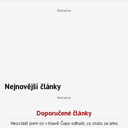
studuje vysokou školu, zajímá se o dění
kolem sebe a ve volném čase rád zajde do
kina, stráví večer s přáteli nebo si zahraje
počítačovou hru. Věří, že i v ekonomice se dají
najít příběhy, které mají co říct.
Nejnovější články
Doporučené články
Nezvládl jsem to v hlavě. Čepo odhalil, co stálo za jeho