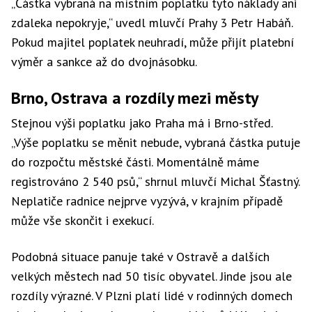
„Částka vybraná na místním poplatku tyto náklady ani
zdaleka nepokryje,“ uvedl mluvčí Prahy 3 Petr Habáň.
Pokud majitel poplatek neuhradí, může přijít platební
výměr a sankce až do dvojnásobku.
Brno, Ostrava a rozdíly mezi městy
Stejnou výši poplatku jako Praha má i Brno-střed.
„Výše poplatku se měnit nebude, vybraná částka putuje
do rozpočtu městské části. Momentálně máme
registrováno 2 540 psů,“ shrnul mluvčí Michal Šťastný.
Neplatiče radnice nejprve vyzývá, v krajním případě
může vše skončit i exekucí.
Podobná situace panuje také v Ostravě a dalších
velkých městech nad 50 tisíc obyvatel. Jinde jsou ale
rozdíly výrazné. V Plzni platí lidé v rodinných domech