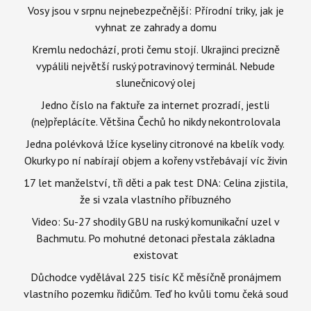
Vosy jsou v srpnu nejnebezpečnější: Přírodní triky, jak je
vyhnat ze zahrady a domu
Kremlu nedochází, proti čemu stojí. Ukrajinci precizně
vypálili největší ruský potravinový terminál. Nebude
slunečnicový olej
Jedno číslo na faktuře za internet prozradí, jestli
(ne)přeplácíte. Většina Čechů ho nikdy nekontrolovala
Jedna polévková lžíce kyseliny citronové na kbelík vody.
Okurky po ní nabírají objem a kořeny vstřebávají víc živin
17 let manželství, tři děti a pak test DNA: Celina zjistila,
že si vzala vlastního příbuzného
Video: Su-27 shodily GBU na ruský komunikační uzel v
Bachmutu. Po mohutné detonaci přestala základna
existovat
Důchodce vydělával 225 tisíc Kč měsíčně pronájmem
vlastního pozemku řidičům. Teď ho kvůli tomu čeká soud