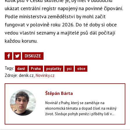
Kolik psů v Česku skutečně je, by měl v budoucnu
ukázat centrální registr napojený na povinné čipování.
Podle ministerstva zemědělství by mohl začít
fungovat v polovině roku 2026. Do té doby si obce
vedou vlastní seznamy a majitelé psů dál počítají
každou korunu.
DISKUZE
Tagy:
daně
Praha
poplatky
psi
obce
,
Zdroje:
denik.cz
Novinky.cz
Štěpán Bárta
Novinář z Prahy, který se zaměřuje na
ekonomická témata a dopad čísel na reálný
život. Sleduje pohyb peněz i příběhy lidí v
jejich stínu - od statistik po každodenní
rozhodnutí domácností. Vedle psaní zpráv