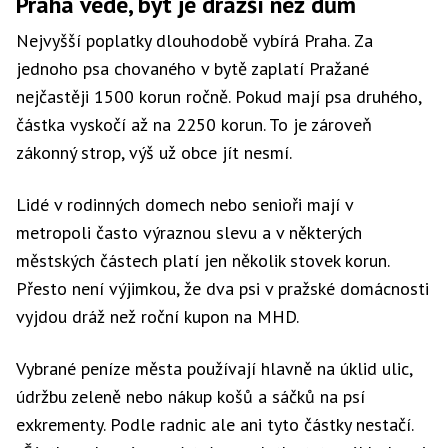
Praha vede, byt je dražší než dům
Nejvyšší poplatky dlouhodobě vybírá Praha. Za
jednoho psa chovaného v bytě zaplatí Pražané
nejčastěji 1500 korun ročně. Pokud mají psa druhého,
částka vyskočí až na 2250 korun. To je zároveň
zákonný strop, výš už obce jít nesmí.
Lidé v rodinných domech nebo senioři mají v
metropoli často výraznou slevu a v některých
městských částech platí jen několik stovek korun.
Přesto není výjimkou, že dva psi v pražské domácnosti
vyjdou dráž než roční kupon na MHD.
Vybrané peníze města používají hlavně na úklid ulic,
údržbu zeleně nebo nákup košů a sáčků na psí
exkrementy. Podle radnic ale ani tyto částky nestačí.