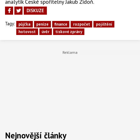
analytik České spořitelny Jakub Židoň.
DISKUZE
Tagy:
půjčka
peníze
finance
rozpočet
pojištění
hotovost
úvěr
tiskové zprávy
Nejnovější články