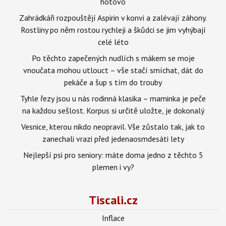
hotovo
Zahrádkáři rozpouštějí Aspirin v konvi a zalévají záhony.
Rostliny po něm rostou rychleji a škůdci se jim vyhýbají
celé léto
Po těchto zapečených nudlích s mákem se moje
vnoučata mohou utlouct – vše stačí smíchat, dát do
pekáče a šup s tím do trouby
Tyhle řezy jsou u nás rodinná klasika – maminka je peče
na každou sešlost. Korpus si určitě uložte, je dokonalý
Vesnice, kterou nikdo neopravil. Vše zůstalo tak, jak to
zanechali vrazi před jedenaosmdesáti lety
Nejlepší psi pro seniory: máte doma jedno z těchto 5
plemen i vy?
Tiscali.cz
Inflace