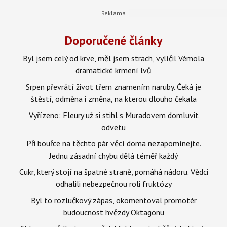
Doporučené články
Byl jsem celý od krve, měl jsem strach, vylíčil Vémola
dramatické krmení lvů
Srpen převrátí život třem znamením naruby. Čeká je
štěstí, odměna i změna, na kterou dlouho čekala
Vyřízeno: Fleury už si stihl s Muradovem domluvit
odvetu
Při bouřce na těchto pár věcí doma nezapomínejte.
Jednu zásadní chybu dělá téměř každý
Cukr, který stojí na špatné straně, pomáhá nádoru. Vědci
odhalili nebezpečnou roli fruktózy
Byl to rozlučkový zápas, okomentoval promotér
budoucnost hvězdy Oktagonu