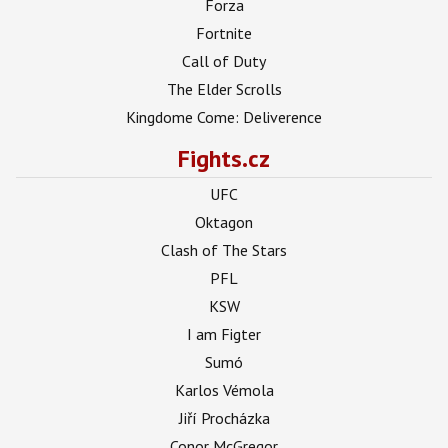
Forza
Fortnite
Call of Duty
The Elder Scrolls
Kingdome Come: Deliverence
Fights.cz
UFC
Oktagon
Clash of The Stars
PFL
KSW
I am Figter
Sumó
Karlos Vémola
Jiří Procházka
Conor McGregor