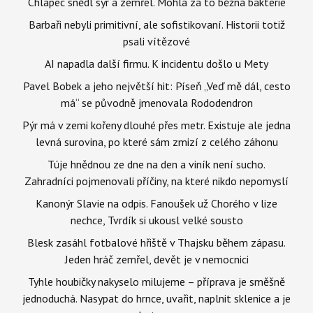
Chlapec snědl sýr a zemřel. Mohla za to běžná bakterie
Barbaři nebyli primitivní, ale sofistikovaní. Historii totiž
psali vítězové
AI napadla další firmu. K incidentu došlo u Mety
Pavel Bobek a jeho největší hit: Píseň „Veď mě dál, cesto
má“ se původně jmenovala Rododendron
Pýr má v zemi kořeny dlouhé přes metr. Existuje ale jedna
levná surovina, po které sám zmizí z celého záhonu
Túje hnědnou ze dne na den a viník není sucho.
Zahradníci pojmenovali příčiny, na které nikdo nepomyslí
Kanonýr Slavie na odpis. Fanoušek už Chorého v lize
nechce, Tvrdík si ukousl velké sousto
Blesk zasáhl fotbalové hřiště v Thajsku během zápasu.
Jeden hráč zemřel, devět je v nemocnici
Tyhle houbičky nakyselo milujeme – příprava je směšně
jednoduchá. Nasypat do hrnce, uvařit, naplnit sklenice a je