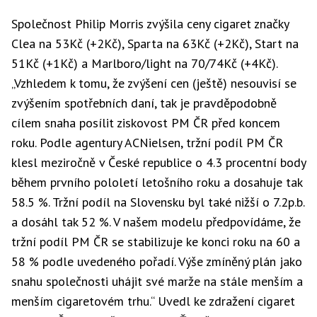
Společnost Philip Morris zvýšila ceny cigaret značky
Clea na 53Kč (+2Kč), Sparta na 63Kč (+2Kč), Start na
51Kč (+1Kč) a Marlboro/light na 70/74Kč (+4Kč).
„Vzhledem k tomu, že zvýšení cen (ještě) nesouvisí se
zvýšením spotřebních daní, tak je pravděpodobně
cílem snaha posílit ziskovost PM ČR před koncem
roku. Podle agentury ACNielsen, tržní podíl PM ČR
klesl meziročně v České republice o 4.3 procentní body
během prvního pololetí letošního roku a dosahuje tak
58.5 %. Tržní podíl na Slovensku byl také nižší o 7.2p.b.
a dosáhl tak 52 %. V našem modelu předpovídáme, že
tržní podíl PM ČR se stabilizuje ke konci roku na 60 a
58 % podle uvedeného pořadí. Výše zmíněný plán jako
snahu společnosti uhájit své marže na stále menším a
menším cigaretovém trhu.“ Uvedl ke zdražení cigaret