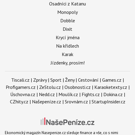
Osadníci z Katanu
Monopoly
Dobble
Dixit
Krycí jména
Na křídlech
Karak
Jízdenky, prosím!
Tiscali.cz
|
Zprávy
|
Sport
|
Ženy
|
Cestování
|
Games.cz
|
Profigamers.cz
|
ZeStolu.cz
|
Osobnosti.cz
|
Karaoketexty.cz
|
Úschovna.cz
|
Nedd.cz
|
Moulík.cz
|
Fights.cz
|
Dokina.cz
|
CZhity.cz
|
Našepeníze.cz
|
Srovnám.cz
|
StartupInsider.cz
Ekonomický magazín Nasepenize.cz sleduje finance a vše, co s nimi