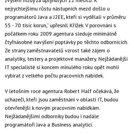
zvýšení mzdy za uplynulých 12 měsíců. K
nejrychlejšímu růstu nástupních mezd došlo u
programátorů Java a J2EE, kteří si vydělali v průměru
55 - 70 tisíc korun,“ upřesnil Křížek. V porovnání s
počátkem roku 2009 agentura sleduje minimálně
čtyřnásobné navýšení poptávky po těchto odbornících.
Ze strany zaměstnavatelů vzrost také zájem o
analytiky, testery a projektové manažery. Nejžádanější
IT specialisté si koncem minulého roku opět mohli
vybírat z velkého počtu pracovních nabídek.
V letošním roce agentura Robert Half očekává, že
uchazeči, kteří jsou zaměstnáni v oblasti IT, budou
otevřenější k novým pracovním nabídkám.
Nejžádanějšími odborníky budou i nadále
programátoři Java a Business analytici.