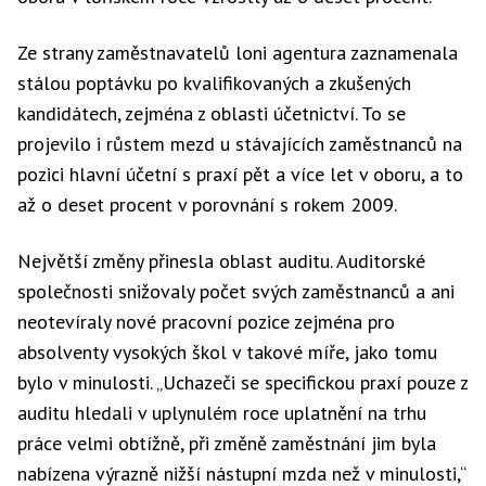
Ze strany zaměstnavatelů loni agentura zaznamenala
stálou poptávku po kvalifikovaných a zkušených
kandidátech, zejména z oblasti účetnictví. To se
projevilo i růstem mezd u stávajících zaměstnanců na
pozici hlavní účetní s praxí pět a více let v oboru, a to
až o deset procent v porovnání s rokem 2009.
Největší změny přinesla oblast auditu. Auditorské
společnosti snižovaly počet svých zaměstnanců a ani
neotevíraly nové pracovní pozice zejména pro
absolventy vysokých škol v takové míře, jako tomu
bylo v minulosti. „Uchazeči se specifickou praxí pouze z
auditu hledali v uplynulém roce uplatnění na trhu
práce velmi obtížně, při změně zaměstnání jim byla
nabízena výrazně nižší nástupní mzda než v minulosti,“