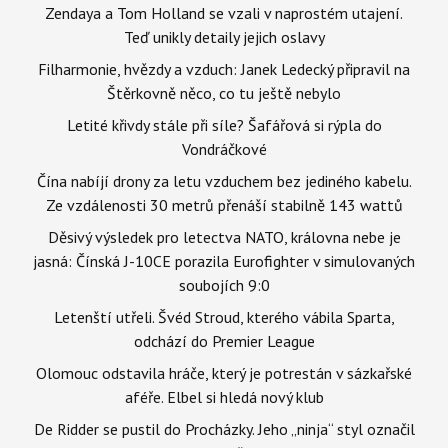
Zendaya a Tom Holland se vzali v naprostém utajení.
Teď unikly detaily jejich oslavy
Filharmonie, hvězdy a vzduch: Janek Ledecký připravil na
Štěrkovně něco, co tu ještě nebylo
Letité křivdy stále při síle? Šafářová si rýpla do
Vondráčkové
Čína nabíjí drony za letu vzduchem bez jediného kabelu.
Ze vzdálenosti 30 metrů přenáší stabilně 143 wattů
Děsivý výsledek pro letectva NATO, královna nebe je
jasná: Čínská J-10CE porazila Eurofighter v simulovaných
soubojích 9:0
Letenští utřeli. Švéd Stroud, kterého vábila Sparta,
odchází do Premier League
Olomouc odstavila hráče, který je potrestán v sázkařské
aféře. Elbel si hledá nový klub
De Ridder se pustil do Procházky. Jeho „ninja“ styl označil