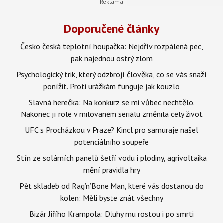
Doporučené články
Česko česká teplotní houpačka: Nejdřív rozpálená pec,
pak najednou ostrý zlom
Psychologický trik, který odzbrojí člověka, co se vás snaží
ponížit. Proti urážkám funguje jak kouzlo
Slavná herečka: Na konkurz se mi vůbec nechtělo.
Nakonec jí role v milovaném seriálu změnila celý život
UFC s Procházkou v Praze? Kincl pro samuraje našel
potenciálního soupeře
Stín ze solárních panelů šetří vodu i plodiny, agrivoltaika
mění pravidla hry
Pět skladeb od Rag’n’Bone Man, které vás dostanou do
kolen: Měli byste znát všechny
Bizár Jiřího Krampola: Dluhy mu rostou i po smrti