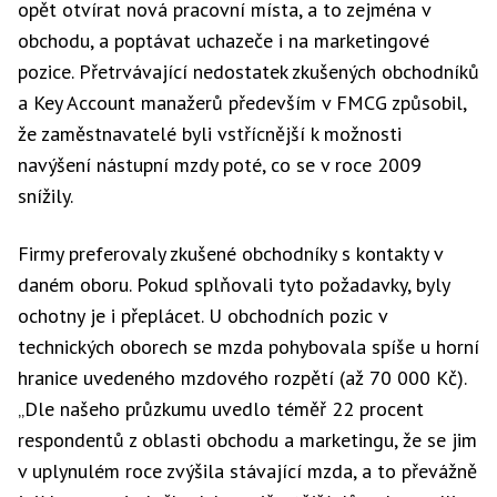
opět otvírat nová pracovní místa, a to zejména v
obchodu, a poptávat uchazeče i na marketingové
pozice. Přetrvávající nedostatek zkušených obchodníků
a Key Account manažerů především v FMCG způsobil,
že zaměstnavatelé byli vstřícnější k možnosti
navýšení nástupní mzdy poté, co se v roce 2009
snížily.
Firmy preferovaly zkušené obchodníky s kontakty v
daném oboru. Pokud splňovali tyto požadavky, byly
ochotny je i přeplácet. U obchodních pozic v
technických oborech se mzda pohybovala spíše u horní
hranice uvedeného mzdového rozpětí (až 70 000 Kč).
„Dle našeho průzkumu uvedlo téměř 22 procent
respondentů z oblasti obchodu a marketingu, že se jim
v uplynulém roce zvýšila stávající mzda, a to převážně