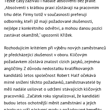
Těžké časy zažívali i nadále absolventi bez praxe.
„Absolventi s krátkou praxí zůstávají na pracovním
trhu déle. Firmy totiž v současnosti preferují
odborníky, kteří již mají požadované zkušenosti,
nejlépe z konkrétního odvětví, a mohou danou pozici
zastávat okamžitě,“ upozornil Křížek.
Rozhodujícím kritériem při výběru nových zaměstnanců
je předcházející zkušenost v oboru. Klíčovým
požadavkem zůstává znalost cizích jazyků, zejména
angličtiny. Z důvodu nedostatku kvalifikovaných
kandidátů letos společnost Robert Half očekává
mírné snížení těchto požadavků, zaměstnavatelé by
měli nadále usilovat o udržení stávajících klíčových
pracovníků. „Začátek roku signalizoval, že kandidáti
budou letos ochotnější měnit zaměstnání a jejich
nároky na výši nástupní mzdy a požadované benefity