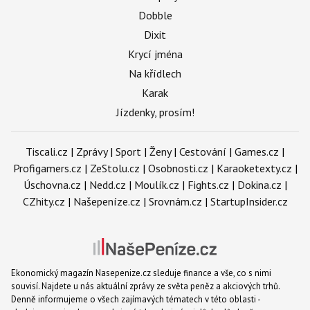
Dobble
Dixit
Krycí jména
Na křídlech
Karak
Jízdenky, prosím!
Tiscali.cz
|
Zprávy
|
Sport
|
Ženy
|
Cestování
|
Games.cz
|
Profigamers.cz
|
ZeStolu.cz
|
Osobnosti.cz
|
Karaoketexty.cz
|
Úschovna.cz
|
Nedd.cz
|
Moulík.cz
|
Fights.cz
|
Dokina.cz
|
CZhity.cz
|
Našepeníze.cz
|
Srovnám.cz
|
StartupInsider.cz
Ekonomický magazín Nasepenize.cz sleduje finance a vše, co s nimi
souvisí. Najdete u nás aktuální zprávy ze světa peněz a akciových trhů.
Denně informujeme o všech zajímavých tématech v této oblasti -