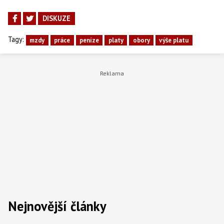
DISKUZE
Tagy:
mzdy
práce
peníze
platy
obory
výše platu
Nejnovější články