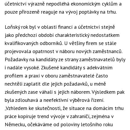
účetnictví výrazně nepodléhá ekonomickým cyklům a
pouze přirozeně reaguje na vývoj poptávky na trhu.
Loňský rok byl v oblasti financí a účetnictví stejně
jako předchozí období charakteristický nedostatkem
kvalifikovaných odborníků. U většiny firem se stále
projevovala opatrnost v náboru nových zaměstnanců.
Požadavky na kandidáty ze strany zaměstnavatelů byly
i nadále vysoké. Zkušené kandidáty s adekvátním
profilem a praxí v oboru zaměstnavatelé často
nechtěli zaplatit dle jejich požadavků, u méně
zkušených zase váhali s jejich náborem. Výsledkem pak
byla zdlouhavá a neefektivní výběrová řízení.
„Vzhledem ke skutečnosti, že situace na domácím trhu
práce kopíruje trend vývoje v zahraničí, zejména v
Německu, očekáváme od poloviny letošního roku