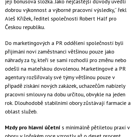
její bonusová složka. Jako nejčastější důvody uvedli
dobrou výkonnost a výborné pracovní výsledky,“ řekl
Aleš Křížek, ředitel společnosti Robert Half pro
Českou republiku.
Do marketingových a PR oddělení společností byli
přijímáni noví zaměstnanci většinou pouze jako
náhrady za ty, kteří se sami rozhodli pro změnu nebo
odešli na mateřskou dovolenou. Marketingové a PR
agentury rozšiřovaly své týmy většinou pouze v
případě získání nových zakázek, uchazečům nabízely
pracovní smlouvy na dobu určitou, obvykle na jeden
rok. Dlouhodobě stabilními obory zůstávají farmacie a
oblast služeb.
Mzdy pro hlavní účetní
s minimálně pětiletou praxí v
oboru v loňském roce vzrostly až o deset procent.