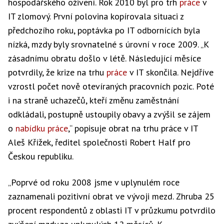
hospodářského oživení. Rok 2010 byl pro trh
práce
v
IT zlomový. První polovina kopírovala situaci z
předchozího roku, poptávka po IT odbornících byla
nízká, mzdy byly srovnatelné s úrovní v roce 2009. „K
zásadnímu obratu došlo v létě. Následující měsíce
potvrdily, že krize na trhu
práce
v IT skončila. Nejdříve
vzrostl počet nově otevíraných pracovních pozic. Poté
i na straně uchazečů, kteří změnu zaměstnání
odkládali, postupně ustoupily obavy a zvýšil se zájem
o
nabídku práce
,“ popisuje obrat na trhu práce v IT
Aleš Křížek, ředitel společnosti Robert Half pro
Českou republiku.
„Poprvé od roku 2008 jsme v uplynulém roce
zaznamenali pozitivní obrat ve vývoji mezd. Zhruba 25
procent respondentů z oblasti IT v průzkumu potvrdilo