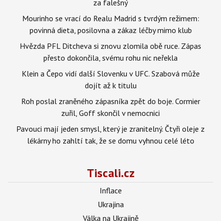
za falešný
Mourinho se vrací do Realu Madrid s tvrdým režimem:
povinná dieta, posilovna a zákaz léčby mimo klub
Hvězda PFL Ditcheva si znovu zlomila obě ruce. Zápas
přesto dokončila, svému rohu nic neřekla
Klein a Čepo vidí další Slovenku v UFC. Szabová může
dojít až k titulu
Roh poslal zraněného zápasníka zpět do boje. Cormier
zuřil, Goff skončil v nemocnici
Pavouci mají jeden smysl, který je zranitelný. Čtyři oleje z
lékárny ho zahltí tak, že se domu vyhnou celé léto
Tiscali.cz
Inflace
Ukrajina
Válka na Ukrajině