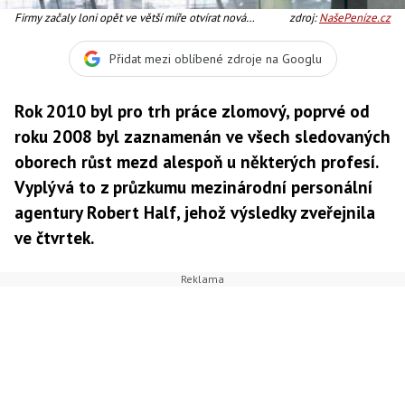
Firmy začaly loni opět ve větší míře otvírat nová
zdroj:
NašePeníze.cz
pracovní místa, Foto: SXC
Přidat mezi oblíbené zdroje na Googlu
Rok 2010 byl pro trh práce zlomový, poprvé od
roku 2008 byl zaznamenán ve všech sledovaných
oborech růst mezd alespoň u některých profesí.
Vyplývá to z průzkumu mezinárodní personální
agentury Robert Half, jehož výsledky zveřejnila
ve čtvrtek.