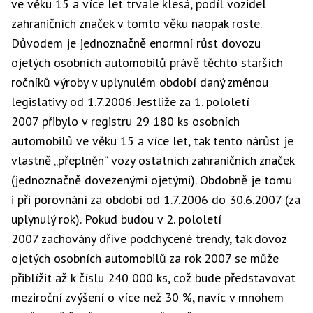
ve věku 15 a více let trvale klesá, podíl vozidel
zahraničních značek v tomto věku naopak roste.
Důvodem je jednoznačně enormní růst dovozu
ojetých osobních automobilů právě těchto starších
ročníků výroby v uplynulém období daný změnou
legislativy od 1.7.2006. Jestliže za 1. pololetí
2007 přibylo v registru 29 180 ks osobních
automobilů ve věku 15 a více let, tak tento nárůst je
vlastně „přeplněn“ vozy ostatních zahraničních značek
(jednoznačně dovezenými ojetými). Obdobně je tomu
i při porovnání za období od 1.7.2006 do 30.6.2007 (za
uplynulý rok). Pokud budou v 2. pololetí
2007 zachovány dříve podchycené trendy, tak dovoz
ojetých osobních automobilů za rok 2007 se může
přiblížit až k číslu 240 000 ks, což bude představovat
meziroční zvýšení o více než 30 %, navíc v mnohem