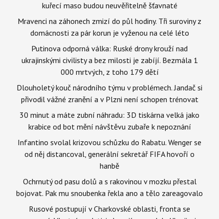
kuřecí maso budou neuvěřitelně šťavnaté
Mravenci na záhonech zmizí do půl hodiny. Tři suroviny z
domácnosti za pár korun je vyženou na celé léto
Putinova odporná válka: Ruské drony krouží nad
ukrajinskými civilisty a bez milosti je zabíjí. Bezmála 1
000 mrtvých, z toho 179 dětí
Dlouholetý kouč národního týmu v problémech. Jandač si
přivodil vážné zranění a v Plzni není schopen trénovat
30 minut a máte zubní náhradu: 3D tiskárna velká jako
krabice od bot mění návštěvu zubaře k nepoznání
Infantino svolal krizovou schůzku do Rabatu. Wenger se
od něj distancoval, generální sekretář FIFA hovoří o
hanbě
Ochrnutý od pasu dolů a s rakovinou v mozku přestal
bojovat. Pak mu snoubenka řekla ano a tělo zareagovalo
Rusové postupují v Charkovské oblasti, fronta se