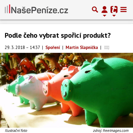
Podle čeho vybrat spořicí produkt?
29. 3. 2018 – 14:37
|
Spoření
|
Martin Slapnička
|
Ilustrační foto
zdroj: freeimages.com