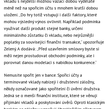
vkladu s nejdelší možnou vázací dobou vyděláte
méně než na spořicím účtu s mnohem kratší dobou
uložení. „Do hry totiž vstupují i další faktory, které
mohou výsledný výnos ovlivnit. Například podmínka
využívat další produkt stejné banky, určení
minimálního zůstatku či vkladu, nebo nejrůznější
poplatky za související finanční transakce,“ upozorňuje
Zelený. A dodává: „Před uzavřením smlouvy byste si
měli nejen prostudovat obchodní podmínky, ale i
porovnat danou modelaci s nabídkou konkurence.“
Nemusíte spořit jen v bance. Spořicí účty a
termínované vklady nabízejí i družstevní záložny,
někdy označované jako spořitelní či úvěrní družstva.
Jedná se o menší finanční instituce, které se věnují
přijímání vkladů a poskytování úvěrů. Oproti klasickým