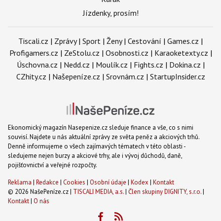
Jízdenky, prosím!
Tiscali.cz
|
Zprávy
|
Sport
|
Ženy
|
Cestování
|
Games.cz
|
Profigamers.cz
|
ZeStolu.cz
|
Osobnosti.cz
|
Karaoketexty.cz
|
Úschovna.cz
|
Nedd.cz
|
Moulík.cz
|
Fights.cz
|
Dokina.cz
|
CZhity.cz
|
Našepeníze.cz
|
Srovnám.cz
|
StartupInsider.cz
Ekonomický magazín Nasepenize.cz sleduje finance a vše, co s nimi
souvisí. Najdete u nás aktuální zprávy ze světa peněz a akciových trhů.
Denně informujeme o všech zajímavých tématech v této oblasti -
sledujeme nejen burzy a akciové trhy, ale i vývoj důchodů, daně,
pojišťovnictví a veřejné rozpočty.
Reklama
|
Redakce
|
Cookies
|
Osobní údaje
|
Kodex
|
Kontakt
© 2026 NašePeníze.cz |
TISCALI MEDIA, a.s.
|
Člen skupiny DIGNITY, s.r.o.
|
Kontakt
|
O nás