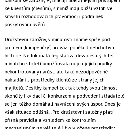
bankám se záložny vyznačují liberálnějším přístupem
ke klientům (členům), s nimiž mají bližší vztah ve
smyslu rozhodovacích pravomocí i podmínek
poskytování úvěrů.
Družstevní záložny, v minulosti známé spíše pod
pojmem „kampeličky“, provází poněkud nelichotivá
historie. Nedokonalá legislativa devadesátých let
minulého století umožňovala nejen jejich prudký
nekontrolovaný nárůst, ale také nezodpovědné
nakládání s prostředky klientů ze strany jejich
majitelů. Desítky kampeliček tak tehdy svou činnost
ukončily likvidací či konkurzem a podvedení střadatelé
se jen těžko domáhali navrácení svých úspor. Dnes je
však situace odlišná. „Pro družstevní záložny platí
přísná pravidla a vzhledem ke kontrolním
mechanismům se věřitelé již o vložené prostředky