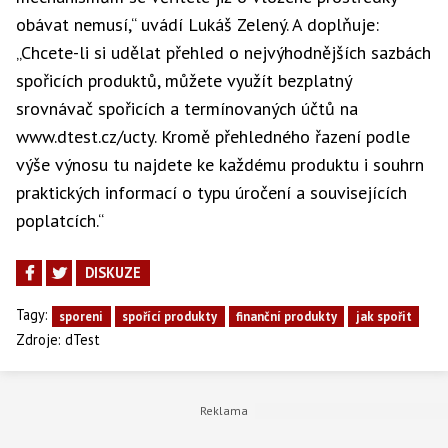
obávat nemusí,“ uvádí Lukáš Zelený. A doplňuje:
„Chcete-li si udělat přehled o nejvýhodnějších sazbách
spořicích produktů, můžete využít bezplatný
srovnávač spořicích a termínovaných účtů na
www.dtest.cz/ucty. Kromě přehledného řazení podle
výše výnosu tu najdete ke každému produktu i souhrn
praktických informací o typu úročení a souvisejících
poplatcích.“
DISKUZE
Tagy:
sporeni
spořící produkty
finanční produkty
jak spořit
Zdroje:
dTest