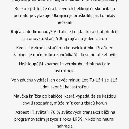
Rusko zjistilo, že éra bitevních helikoptér skončila, a
pomalu je vyřazuje. Ukrajinci je proškolili, jak to nikdy
nečekali
Rajčata do limonády? V Itálii je to klasika a chuť předčí i
citrónovku. Stačí 500 g rajčat a jeden citrón
Kvete i v zimě a stačí mu kousek kořínku. Ptačinec
žabinec je noční můra zahrádkářů, dá se ho ale zbavit
Nejhloupější znamení zvěrokruhu: 4 hlupáci dle
astrologie
Ve vzduchu vydržel jen devět minut. Let Tu-154 se 115
lidmi skončil katastrofou
Maličká knížka po babičce, která vypadá, že se každou
chvíli rozpadne, může mít cenu tisíců korun
„Azbest IT světa“: 70 % světových transakcí běží na
programovacím jazyce z roku 1959. Nikdo ho neumí
nahradit