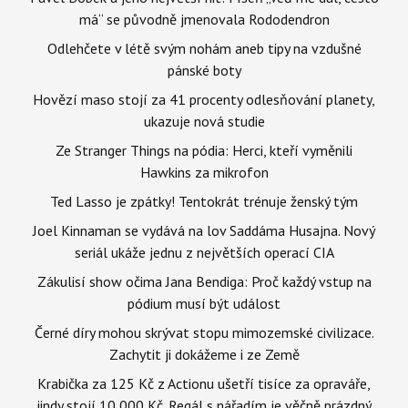
má“ se původně jmenovala Rododendron
Odlehčete v létě svým nohám aneb tipy na vzdušné
pánské boty
Hovězí maso stojí za 41 procenty odlesňování planety,
ukazuje nová studie
Ze Stranger Things na pódia: Herci, kteří vyměnili
Hawkins za mikrofon
Ted Lasso je zpátky! Tentokrát trénuje ženský tým
Joel Kinnaman se vydává na lov Saddáma Husajna. Nový
seriál ukáže jednu z největších operací CIA
Zákulisí show očima Jana Bendiga: Proč každý vstup na
pódium musí být událost
Černé díry mohou skrývat stopu mimozemské civilizace.
Zachytit ji dokážeme i ze Země
Krabička za 125 Kč z Actionu ušetří tisíce za opraváře,
jindy stojí 10 000 Kč. Regál s nářadím je věčně prázdný