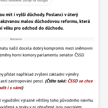
t mezi oblíbené zdroje na Googlu
ou mít i vyšší důchody. Poslanci v úterý
i takzvanou malou důchodovou reformu, která
ání věku pro odchod do důchodu.
Senátu našli docela dobrý kompromis mezi sněmovní
l změny horní komory parlamentu senátor ČSSD
hy přidat například zvýšení základní výměry
asti zastropování penzí.
(Čtěte také:
ČSSD se chce
dit i s vámi
)
 vypuštění výrazné většiny toho původního návrhu.
vážená a prvky v ní obsažené jsou navzájem