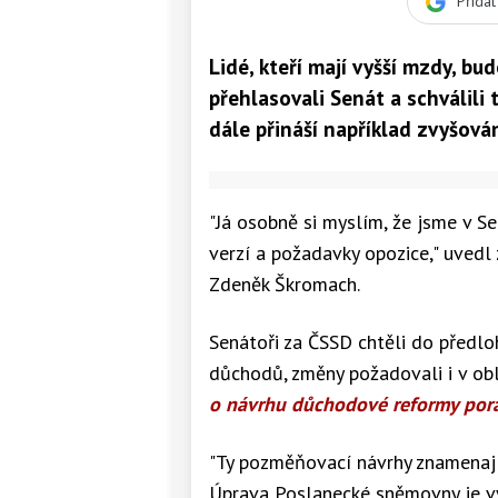
Přida
Lidé, kteří mají vyšší mzdy, bud
přehlasovali Senát a schválil
dále přináší například zvyšov
"Já osobně si myslím, že jsme v 
verzí a požadavky opozice," uved
Zdeněk Škromach.
Senátoři za ČSSD chtěli do předlo
důchodů, změny požadovali i v obl
o návrhu důchodové reformy pora
"Ty pozměňovací návrhy znamenají
Úprava Poslanecké sněmovny je vy