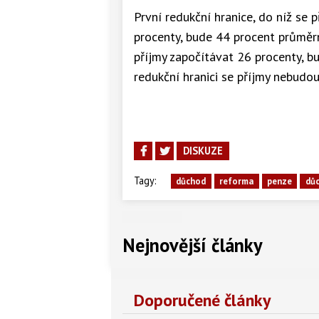
První redukční hranice, do níž se
procenty, bude 44 procent průměrn
příjmy započítávat 26 procenty, 
redukční hranici se příjmy nebudo
DISKUZE
Tagy:
důchod
reforma
penze
dů
Nejnovější články
Doporučené články