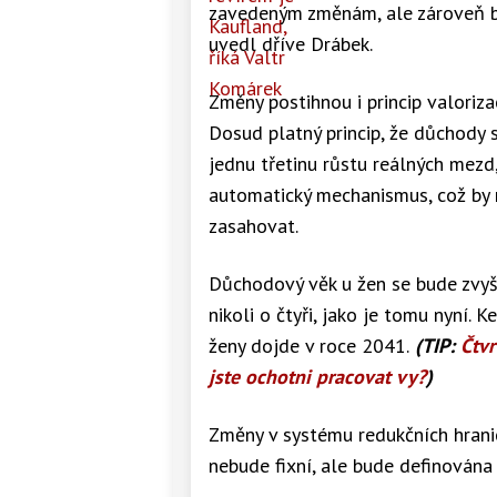
zavedeným změnám, ale zároveň bu
uvedl dříve Drábek.
Změny postihnou i princip valoriza
Dosud platný princip, že důchody s
jednu třetinu růstu reálných mezd
automatický mechanismus, což by 
zasahovat.
Důchodový věk u žen se bude zvy
nikoli o čtyři, jako je tomu nyní
ženy dojde v roce 2041.
(TIP:
Čtvr
jste ochotni pracovat vy?
)
Změny v systému redukčních hranic
nebude fixní, ale bude definována