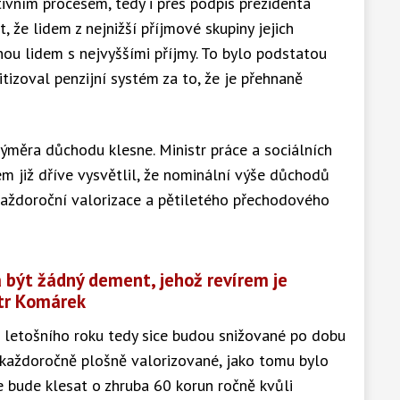
ivním procesem, tedy i přes podpis prezidenta
, že lidem z nejnižší příjmové skupiny jejich
ou lidem s nejvyššími příjmy. To bylo podstatou
itizoval penzijní systém za to, že je přehnaně
výměra důchodu klesne. Ministr práce a sociálních
m již dříve vysvětlil, že nominální výše důchodů
aždoroční valorizace a pětiletého přechodového
 být žádný dement, jehož revírem je
ltr Komárek
 letošního roku tedy sice budou snižované po dobu
 každoročně plošně valorizované, jako tomu bylo
 bude klesat o zhruba 60 korun ročně kvůli