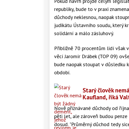
Pokud návrh projde celým legislat
republiky, bude to v praxi znamenat
důchody neklesnou, naopak stoupn
judikátu Ústavního soudu, který kr
solidární a málo zásluhový.
Přibližně 70 procentům lidí však 
věcí Jaromír Drábek (TOP 09) ovše
bude naopak stoupat v důsledku k
období.
Starý člověk nemá
Kaufland, říká Va
Nově přiznávané důchody od října
pěti let, ale zároveň budou penze
dosud. "Průměrný důchod tedy sice