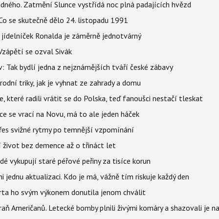
ného. Zatmění Slunce vystřídá noc plná padajících hvězd
Co se skutečně dělo 24. listopadu 1991
 jídelníček Ronalda je záměrně jednotvárný
Vzápětí se ozval Sivák
 Tak bydlí jedna z nejznámějších tváří české zábavy
rodní triky, jak je vyhnat ze zahrady a domu
 které radili vrátit se do Polska, teď fanoušci nestačí tleskat
ace se vrací na Novu, má to ale jeden háček
 přes svižné rytmy po temnější vzpomínání
í život bez demence až o třináct let
idé vykupují staré péřové peřiny za tisíce korun
jednu aktualizaci. Kdo je má, vážně tím riskuje každý den
parta ho svým výkonem donutila jenom chválit
aň Američanů. Letecké bomby plnili živými komáry a shazovali je na