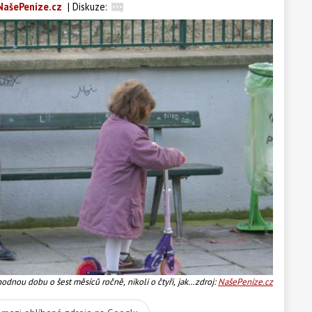
NašePeníze.cz
|
Diskuze:
dnou dobu o šest měsíců ročně, nikoli o čtyři, jako
zdroj:
NašePeníze.cz