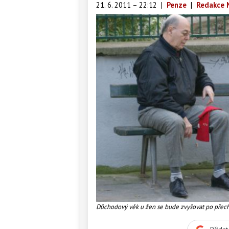
21. 6. 2011 – 22:12
|
Penze
|
Redakce 
Důchodový věk u žen se bude zvyšovat po přecho
je tomu nyní, Foto:SXC