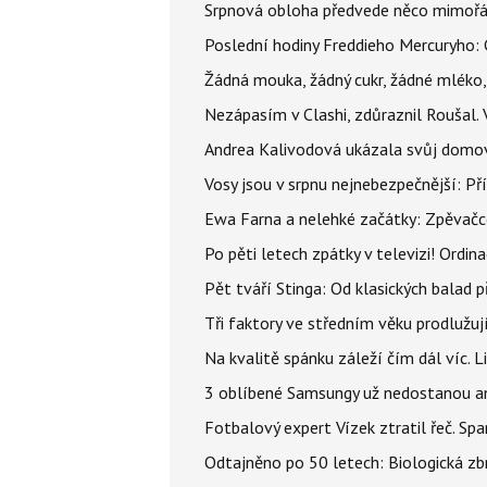
Srpnová obloha předvede něco mimořád
Poslední hodiny Freddieho Mercuryho: 
Žádná mouka, žádný cukr, žádné mléko,
Nezápasím v Clashi, zdůraznil Roušal. 
Andrea Kalivodová ukázala svůj domov:
Vosy jsou v srpnu nejnebezpečnější: Pří
Ewa Farna a nelehké začátky: Zpěvačce,
Po pěti letech zpátky v televizi! Ordin
Pět tváří Stinga: Od klasických balad
Tři faktory ve středním věku prodlužuj
Na kvalitě spánku záleží čím dál víc. L
3 oblíbené Samsungy už nedostanou ani 
Fotbalový expert Vízek ztratil řeč. S
Odtajněno po 50 letech: Biologická zbr