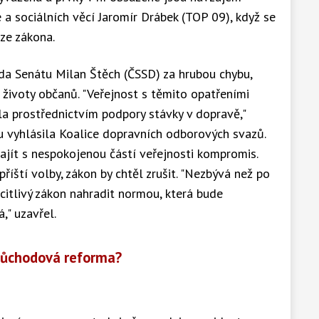
 a sociálních věcí Jaromír Drábek (TOP 09), když se
rze zákona.
da Senátu Milan Štěch (ČSSD) za hrubou chybu,
 životy občanů. "Veřejnost s těmito opatřeními
ila prostřednictvím podpory stávky v dopravě,"
ou vyhlásila Koalice dopravních odborových svazů.
najít s nespokojenou částí veřejnosti kompromis.
říští volby, zákon by chtěl zrušit. "Nezbývá než po
citlivý zákon nahradit normou, která bude
," uzavřel.
důchodová reforma?