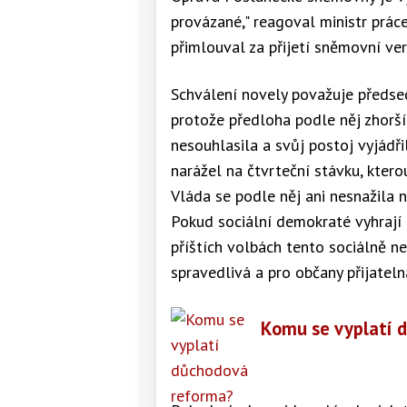
provázané," reagoval ministr práce
přimlouval za přijetí sněmovní ve
Schválení novely považuje předse
protože předloha podle něj zhorší
nesouhlasila a svůj postoj vyjádř
narážel na čtvrteční stávku, kter
Vláda se podle něj ani nesnažila 
Pokud sociální demokraté vyhrají p
příštích volbách tento sociálně ne
spravedlivá a pro občany přijatelná
Komu se vyplatí 