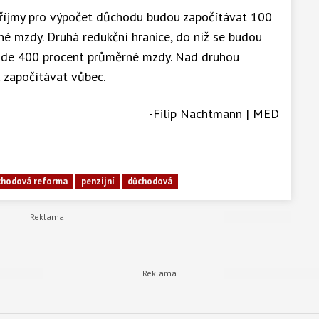
 příjmy pro výpočet důchodu budou započítávat 100
é mzdy. Druhá redukční hranice, do níž se budou
bude 400 procent průměrné mzdy. Nad druhou
u započítávat vůbec.
-Filip Nachtmann | MED
chodová reforma
penzijní
důchodová