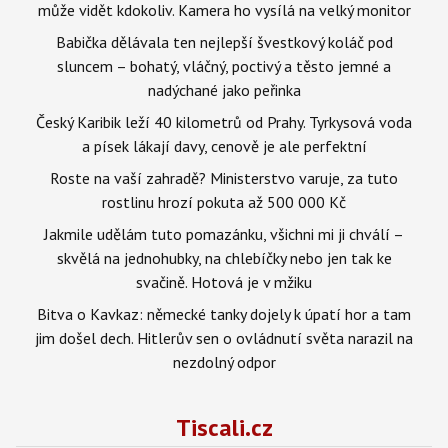
může vidět kdokoliv. Kamera ho vysílá na velký monitor
Babička dělávala ten nejlepší švestkový koláč pod
sluncem – bohatý, vláčný, poctivý a těsto jemné a
nadýchané jako peřinka
Český Karibik leží 40 kilometrů od Prahy. Tyrkysová voda
a písek lákají davy, cenově je ale perfektní
Roste na vaší zahradě? Ministerstvo varuje, za tuto
rostlinu hrozí pokuta až 500 000 Kč
Jakmile udělám tuto pomazánku, všichni mi ji chválí –
skvělá na jednohubky, na chlebíčky nebo jen tak ke
svačině. Hotová je v mžiku
Bitva o Kavkaz: německé tanky dojely k úpatí hor a tam
jim došel dech. Hitlerův sen o ovládnutí světa narazil na
nezdolný odpor
Tiscali.cz