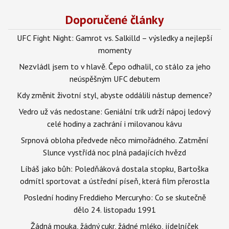
Doporučené články
UFC Fight Night: Gamrot vs. Salkilld – výsledky a nejlepší
momenty
Nezvládl jsem to v hlavě. Čepo odhalil, co stálo za jeho
neúspěšným UFC debutem
Kdy změnit životní styl, abyste oddálili nástup demence?
Vedro už vás nedostane: Geniální trik udrží nápoj ledový
celé hodiny a zachrání i milovanou kávu
Srpnová obloha předvede něco mimořádného. Zatmění
Slunce vystřídá noc plná padajících hvězd
Líbáš jako bůh: Poledňáková dostala stopku, Bartoška
odmítl sportovat a ústřední píseň, která film přerostla
Poslední hodiny Freddieho Mercuryho: Co se skutečně
dělo 24. listopadu 1991
Žádná mouka, žádný cukr, žádné mléko, jídelníček