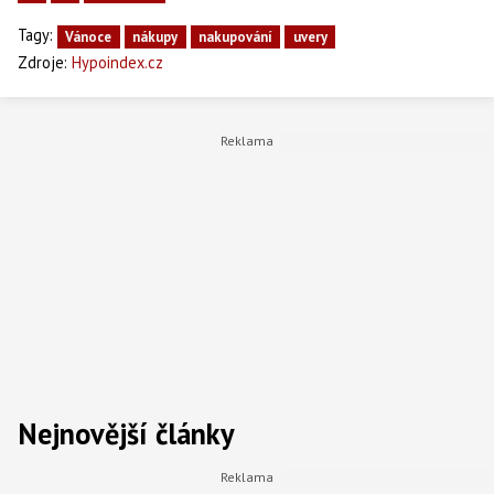
Tagy:
Vánoce
nákupy
nakupování
uvery
Zdroje:
Hypoindex.cz
Nejnovější články