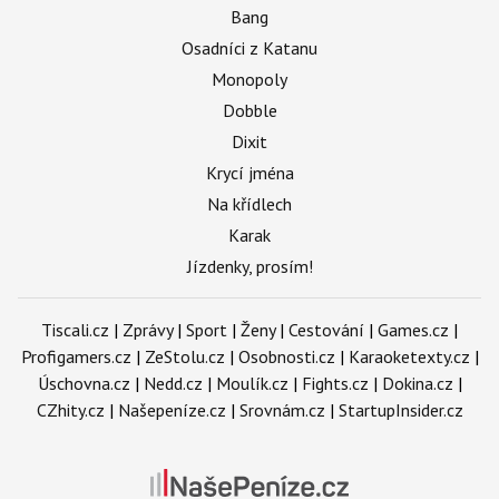
Bang
Osadníci z Katanu
Monopoly
Dobble
Dixit
Krycí jména
Na křídlech
Karak
Jízdenky, prosím!
Tiscali.cz
|
Zprávy
|
Sport
|
Ženy
|
Cestování
|
Games.cz
|
Profigamers.cz
|
ZeStolu.cz
|
Osobnosti.cz
|
Karaoketexty.cz
|
Úschovna.cz
|
Nedd.cz
|
Moulík.cz
|
Fights.cz
|
Dokina.cz
|
CZhity.cz
|
Našepeníze.cz
|
Srovnám.cz
|
StartupInsider.cz