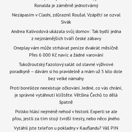
Ronalda je záměrně jednotvárný
Nezápasím v Clashi, zdůraznil Roušal. Vzápětí se ozval
Sivák
Andrea Kalivodová ukázala svůj domov: Tak bydlí jedna
z nejznámějších tváří české zábavy
Oneplay vám může strhávat peníze dvakrát měsíčně.
Přes 6 000 Kč navíc a žádné varování
Tukožroutský fazolový salát od slavné výživové
poradkyně – dávám si ho pravidelně a mám už 5 kilo dole
bez velké námahy
Proti borelióze neexistuje očkování. Jediné, co vás chrání,
je správné vytáhnutí klíštěte. Většina Čechů to dělá
špatně
Polsko hlásí nejméně nehod v historii. Experti se ale
přou, jestli za tím stojí tvrdší tresty, nebo něco jiného
Vytáhli jste telefon u pokladny v Kauflandu? Váš PIN