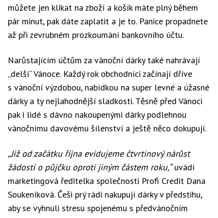
můžete jen klikat na zboží a košík máte plný během
pár minut, pak dáte zaplatit a je to. Panice propadnete
až při zevrubném prozkoumání bankovního účtu.
Narůstajícím účtům za vánoční dárky také nahrávají
„delší“ Vánoce. Každý rok obchodníci začínají dříve
s vánoční výzdobou, nabídkou na super levné a úžasné
dárky a ty nejlahodnější sladkosti. Těsně před Vánoci
pak i lidé s dávno nakoupenými dárky podlehnou
vánočnímu davovému šílenství a ještě něco dokupují.
„Již od začátku října evidujeme čtvrtinový nárůst
žádostí o půjčku oproti jiným částem roku,“
uvádí
marketingová ředitelka společnosti Profi Credit Dana
Soukeníková. Češi prý rádi nakupují dárky v předstihu,
aby se vyhnuli stresu spojenému s předvánočním