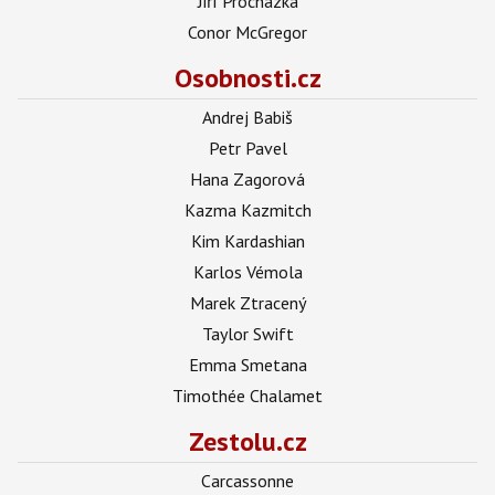
Jiří Procházka
Conor McGregor
Osobnosti.cz
Andrej Babiš
Petr Pavel
Hana Zagorová
Kazma Kazmitch
Kim Kardashian
Karlos Vémola
Marek Ztracený
Taylor Swift
Emma Smetana
Timothée Chalamet
Zestolu.cz
Carcassonne